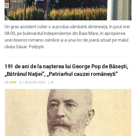
Un grav accident rutier s-a produs sâmbătă dimineață, în jurul orei
08:00, pe bulevardul Independenței din Baia Mare, în apropierea
unei biserici romano-catolice și a unui loc de joacă situat pe malul
râului Săsar. Polițiștii...
191 de ani de la nașterea lui George Pop de Băsești,
„Bătrânul Naţiei”, „Patriarhul cauzei româneşti”
DE
EMM
1 AUGUST 2026
0