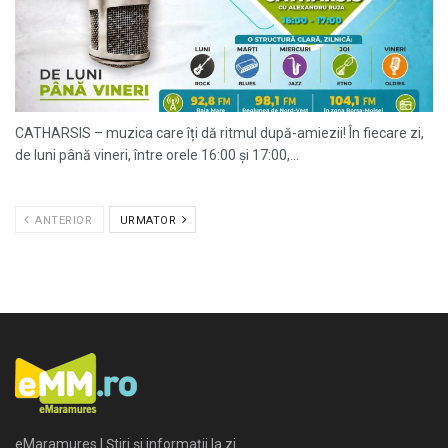
CATHARSIS – muzica care îți dă ritmul după-amiezii! În fiecare zi,
de luni până vineri, între orele 16:00 și 17:00,...
ANTERIOR
URMATOR
eMaramures | Știri și informații la zi