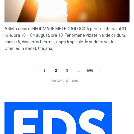
ANM a emis o INFORMARE METEOROLOGICĂ pentru intervalul 31
iulie, ora 10 – 04 august, ora 10. Fenomene vizate: val de căldură,
caniculă, disconfort termic, nopți tropicale. În sudul și vestul
Olteniei, în Banat, Crișana,...
1
2
3
…
696
PAGE 2 OF 696