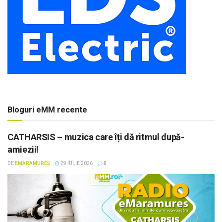
Bloguri eMM recente
CATHARSIS – muzica care îți dă ritmul după-
amiezii!
DE
EMARAMUREȘ
29 IULIE 2026
0