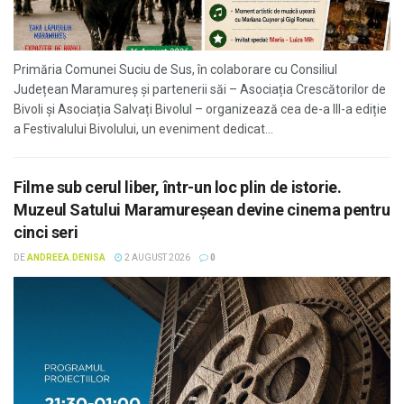
Primăria Comunei Suciu de Sus, în colaborare cu Consiliul
Județean Maramureș și partenerii săi – Asociația Crescătorilor de
Bivoli și Asociația Salvați Bivolul – organizează cea de-a III-a ediție
a Festivalului Bivolului, un eveniment dedicat...
Filme sub cerul liber, într-un loc plin de istorie.
Muzeul Satului Maramureșean devine cinema pentru
cinci seri
DE
ANDREEA.DENISA
2 AUGUST 2026
0