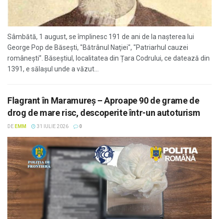
Sâmbătă, 1 august, se împlinesc 191 de ani de la nașterea lui
George Pop de Băsești, "Bătrânul Naţiei", "Patriarhul cauzei
româneşti”. Băseștiul, localitatea din Țara Codrului, ce datează din
1391, e sălașul unde a văzut...
Flagrant în Maramureș – Aproape 90 de grame de
drog de mare risc, descoperite într-un autoturism
DE
EMM
31 IULIE 2026
0