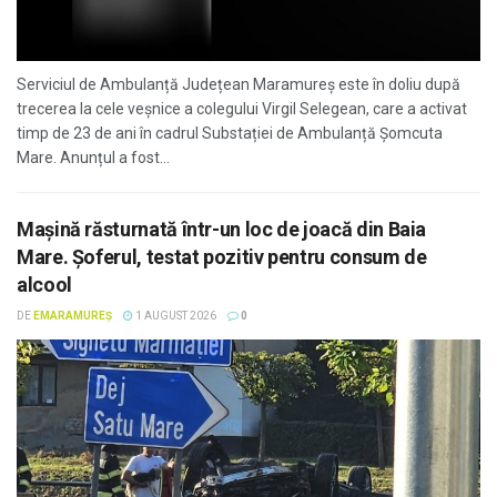
Serviciul de Ambulanță Județean Maramureș este în doliu după
trecerea la cele veșnice a colegului Virgil Selegean, care a activat
timp de 23 de ani în cadrul Substației de Ambulanță Șomcuta
Mare. Anunțul a fost...
Mașină răsturnată într-un loc de joacă din Baia
Mare. Șoferul, testat pozitiv pentru consum de
alcool
DE
EMARAMUREȘ
1 AUGUST 2026
0