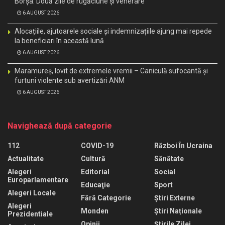
Borșa. Două zile de rugăciune și venerare
6 AUGUST 2026
Alocațiile, ajutoarele sociale și indemnizațiile ajung mai repede
la beneficiari în această lună
6 AUGUST 2026
Maramureș, lovit de extremele vremii – Caniculă sufocantă și
furtuni violente sub avertizări ANM
6 AUGUST 2026
Navighează după categorie
112
COVID-19
Război În Ucraina
Actualitate
Cultură
Sănătate
Alegeri
Editorial
Social
Europarlamentare
Educaţie
Sport
Alegeri Locale
Fără Categorie
Știri Externe
Alegeri
Monden
Știri Naționale
Prezidentiale
Opinii
Știrile Zilei