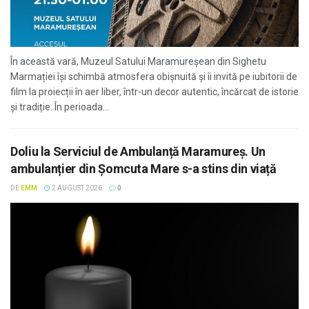
În această vară, Muzeul Satului Maramureșean din Sighetu
Marmației își schimbă atmosfera obișnuită și îi invită pe iubitorii de
film la proiecții în aer liber, într-un decor autentic, încărcat de istorie
și tradiție. În perioada...
Doliu la Serviciul de Ambulanță Maramureș. Un
ambulanțier din Șomcuta Mare s-a stins din viață
DE
EMM
2 AUGUST 2026
0