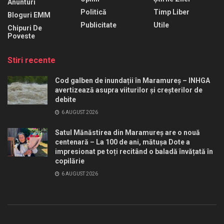
Anunturi
Politică
Timp Liber
Bloguri EMM
Publicitate
Utile
Chipuri De
Poveste
Stiri recente
Cod galben de inundații în Maramureș – INHGA
avertizează asupra viiturilor și creșterilor de
debite
6 AUGUST 2026
Satul Mănăstirea din Maramureș are o nouă
centenară – La 100 de ani, mătușa Dote a
impresionat pe toți recitând o baladă învățată în
copilărie
6 AUGUST 2026