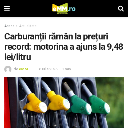
Acasa
Actualitate
Carburanții rămân la prețuri
record: motorina a ajuns la 9,48
lei/litru
de
eMM
6 iulie 2026
1 min