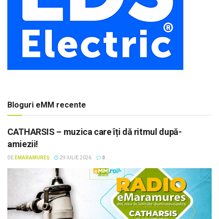
Bloguri eMM recente
CATHARSIS – muzica care îți dă ritmul după-
amiezii!
DE
EMARAMUREȘ
29 IULIE 2026
0