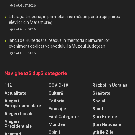
8 AUGUST 2026
Literația timpurie, în prim-plan: noi măsuri pentru sprijinirea
elevilor din Maramureș
8 AUGUST 2026
Iancu de Hunedoara, readus în memoria băimărenilor:
eveniment dedicat voievodului la Muzeul Județean
8 AUGUST 2026
Navighează după categorie
112
COVID-19
Război În Ucraina
Actualitate
Cultură
Sănătate
Alegeri
Editorial
Social
Europarlamentare
Educaţie
Sport
Alegeri Locale
Fără Categorie
Știri Externe
Alegeri
Monden
Știri Naționale
Prezidentiale
Opinii
Știrile Zilei
Anunturi