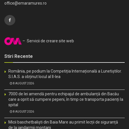
office@emaramures.ro
– Servicii de creare site web
Stiri Recente
România, pe podium la Competiția Internațională a Lunetiștilor.
S.I.A.S. a obținut locul al II-lea
8 AUGUST 2026
7000 de lei amendă pentru echipajul de ambulanță din Bacău
care a oprit să cumpere pepeni, în timp ce transporta pacienți la
spital
8 AUGUST 2026
Micii baschetbaliști din Baia Mare au primit lecții de siguranță
de la jandarmii montani