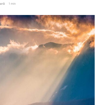
tură
1 min