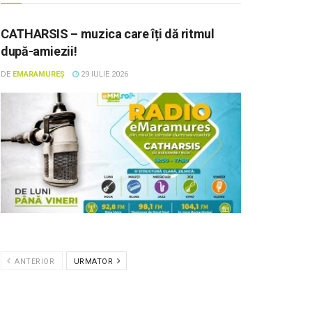
CATHARSIS – muzica care îți dă ritmul
după-amiezii!
DE
EMARAMUREȘ
29 IULIE 2026
ANTERIOR
URMATOR