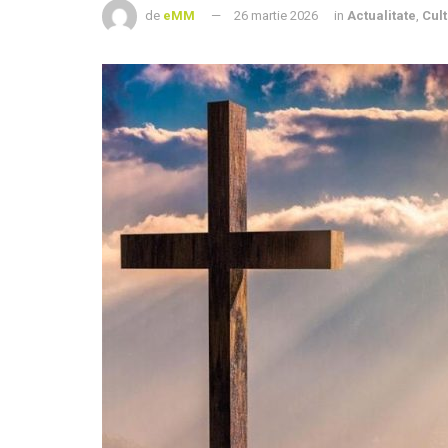
de
eMM
26 martie 2026
in
Actualitate
,
Cul