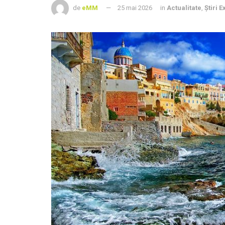
de
eMM
25 mai 2026
in
Actualitate
,
Știri 