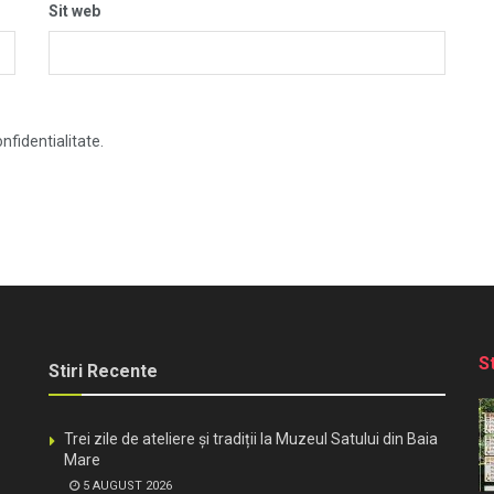
Sit web
nfidentialitate.
S
Stiri Recente
Trei zile de ateliere și tradiții la Muzeul Satului din Baia
Mare
5 AUGUST 2026