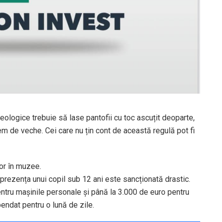
eologice trebuie să lase pantofii cu toc ascuțit deoparte,
m de veche. Cei care nu țin cont de această regulă pot fi
or în muzee.
 prezența unui copil sub 12 ani este sancționată drastic.
tru mașinile personale și până la 3.000 de euro pentru
pendat pentru o lună de zile.