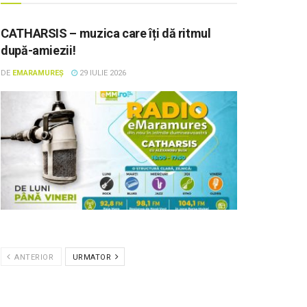
CATHARSIS – muzica care îți dă ritmul
după-amiezii!
DE
EMARAMUREȘ
29 IULIE 2026
ANTERIOR
URMATOR