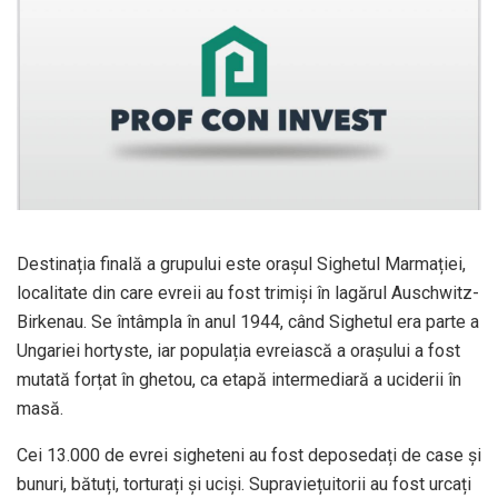
Destinația finală a grupului este orașul Sighetul Marmației,
localitate din care evreii au fost trimiși în lagărul Auschwitz-
Birkenau. Se întâmpla în anul 1944, când Sighetul era parte a
Ungariei hortyste, iar populația evreiască a orașului a fost
mutată forțat în ghetou, ca etapă intermediară a uciderii în
masă.
Cei 13.000 de evrei sigheteni au fost deposedați de case și
bunuri, bătuți, torturați și uciși. Supraviețuitorii au fost urcați