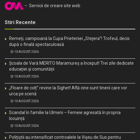
– Servicii de creare site web
Stiri Recente
Remeți, campioană la Cupa Prieteniei „Stejera”! Trofeul, decis
după o finală spectaculoasă
10 AUGUST 2026
Școala de Vară MERITO Maramureș a început! Trei zile dedicate
educației și comunității
10 AUGUST 2026
„Floare de colț” revine la Sighet! Află cine sunt tinerii care vor
urca pe scenă
10 AUGUST 2026
Scandal în familie la Ulmeni – Femeie agresată în propria
locuință
10 AUGUST 2026
Polițiștii au intensificat controalele la Vișeu de Sus pentru