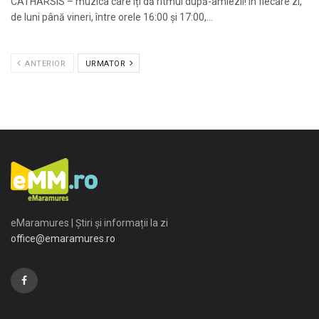
CATHARSIS – muzica care îți dă ritmul după-amiezii! În fiecare zi,
de luni până vineri, între orele 16:00 și 17:00,...
ANTERIOR
URMATOR
eMaramures | Știri și informații la zi
office@emaramures.ro