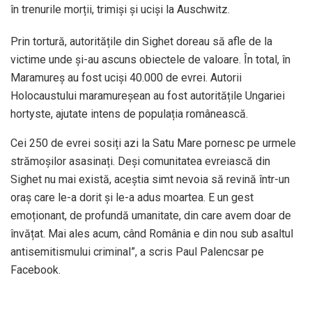
în trenurile morții, trimiși și uciși la Auschwitz.
Prin tortură, autoritățile din Sighet doreau să afle de la
victime unde și-au ascuns obiectele de valoare. În total, în
Maramureș au fost uciși 40.000 de evrei. Autorii
Holocaustului maramureșean au fost autoritățile Ungariei
hortyste, ajutate intens de populația românească.
Cei 250 de evrei sosiți azi la Satu Mare pornesc pe urmele
strămoșilor asasinați. Deși comunitatea evreiască din
Sighet nu mai există, aceștia simt nevoia să revină într-un
oraș care le-a dorit și le-a adus moartea. E un gest
emoționant, de profundă umanitate, din care avem doar de
învățat. Mai ales acum, când România e din nou sub asaltul
antisemitismului criminal”, a scris Paul Palencsar pe
Facebook.