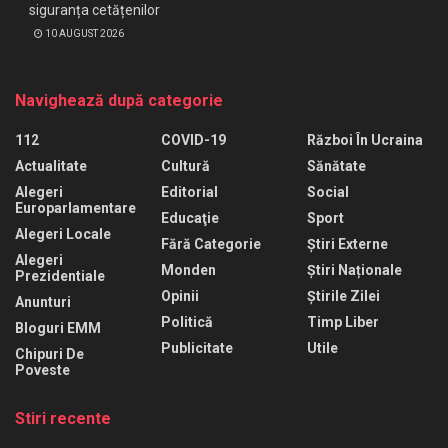
siguranța cetățenilor
10 AUGUST 2026
Navighează după categorie
112
COVID-19
Război În Ucraina
Actualitate
Cultură
Sănătate
Alegeri
Editorial
Social
Europarlamentare
Educaţie
Sport
Alegeri Locale
Fără Categorie
Știri Externe
Alegeri
Monden
Știri Naționale
Prezidentiale
Opinii
Știrile Zilei
Anunturi
Politică
Timp Liber
Bloguri EMM
Publicitate
Utile
Chipuri De
Poveste
Stiri recente