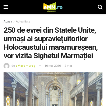
Acasa
Actualitate
250 de evrei din Statele Unite,
urmași ai supraviețuitorilor
Holocaustului maramureșean,
vor vizita Sighetul Marmației
de
eMaramureș
16 mai 2026
2 min