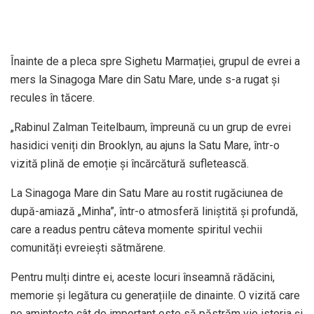
Înainte de a pleca spre Sighetu Marmației, grupul de evrei a
mers la Sinagoga Mare din Satu Mare, unde s-a rugat și
recules în tăcere.
„Rabinul Zalman Teitelbaum, împreună cu un grup de evrei
hasidici veniți din Brooklyn, au ajuns la Satu Mare, într-o
vizită plină de emoție și încărcătură sufletească.
La Sinagoga Mare din Satu Mare au rostit rugăciunea de
după-amiază „Minha”, într-o atmosferă liniștită și profundă,
care a readus pentru câteva momente spiritul vechii
comunități evreiești sătmărene.
Pentru mulți dintre ei, aceste locuri înseamnă rădăcini,
memorie și legătura cu generațiile de dinainte. O vizită care
ne amintește cât de important este să păstrăm vie istoria și