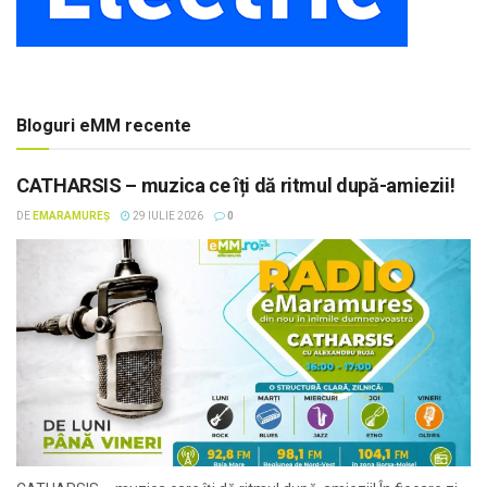
Bloguri eMM recente
CATHARSIS – muzica ce îți dă ritmul după-amiezii!
DE
EMARAMUREȘ
29 IULIE 2026
0