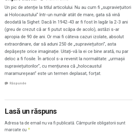
Un pic de atenție la titlul articolului. Nu au cum fi „supraviețuitori
ai Holocaustului” într-un număr atât de mare, gata să vină
deodată la Sighet. Dacă în 1942-43 ar fi fost în lagăr la 2-3 ani
(greu de crezut că ar fi putut scăpa de acolo), astăzi s-ar
apropia de 90 de ani. Or mai fi câteva cazuri izolate, absolut
extraordinare, dar să aduni 250 de „supraviețuitori”, asta
depășește orice imaginație. Uitați-vă la ei ce bine arată, nu par
deloc a fi fosile. În articol s-a revenit la normalitate: „urmașii
supraviețuitorilor”, cu mențiunea că „holocaustul
maramureșean” este un termen deplasat, forțat.
Răspunde
Lasă un răspuns
Adresa ta de email nu va fi publicată.
Câmpurile obligatorii sunt
*
marcate cu