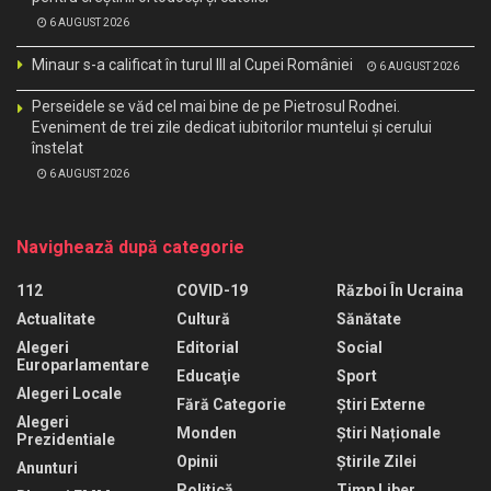
6 AUGUST 2026
Minaur s-a calificat în turul III al Cupei României
6 AUGUST 2026
Perseidele se văd cel mai bine de pe Pietrosul Rodnei.
Eveniment de trei zile dedicat iubitorilor muntelui și cerului
înstelat
6 AUGUST 2026
Navighează după categorie
112
COVID-19
Război În Ucraina
Actualitate
Cultură
Sănătate
Alegeri
Editorial
Social
Europarlamentare
Educaţie
Sport
Alegeri Locale
Fără Categorie
Știri Externe
Alegeri
Monden
Știri Naționale
Prezidentiale
Opinii
Știrile Zilei
Anunturi
Politică
Timp Liber