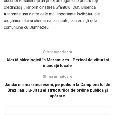
bucuriei Rusaliilor și un prilej de rugăciune pentru toți
credincioșii, iar prin cinstirea Sfântului Duh, Biserica
transmite una dintre cele mai importante învățături ale
creștinismului și chemarea la unitate, la credință și la
comuniune cu Dumnezeu.
Stirea anterioara
Alertă hidrologică în Maramureș - Pericol de viituri și
inundații locale
Stirea urmatoare
Jandarmii maramureșeni, pe podium la Campionatul de
Brazilian Jiu-Jitsu al structurilor de ordine publică și
apărare