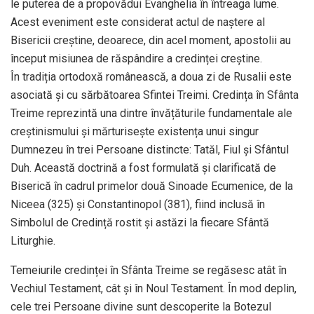
le puterea de a propovădui Evanghelia în întreaga lume.
Acest eveniment este considerat actul de naștere al
Bisericii creștine, deoarece, din acel moment, apostolii au
început misiunea de răspândire a credinței creștine.
În tradiția ortodoxă românească, a doua zi de Rusalii este
asociată și cu sărbătoarea Sfintei Treimi. Credința în Sfânta
Treime reprezintă una dintre învățăturile fundamentale ale
creștinismului și mărturisește existența unui singur
Dumnezeu în trei Persoane distincte: Tatăl, Fiul și Sfântul
Duh. Această doctrină a fost formulată și clarificată de
Biserică în cadrul primelor două Sinoade Ecumenice, de la
Niceea (325) și Constantinopol (381), fiind inclusă în
Simbolul de Credință rostit și astăzi la fiecare Sfântă
Liturghie.
Temeiurile credinței în Sfânta Treime se regăsesc atât în
Vechiul Testament, cât și în Noul Testament. În mod deplin,
cele trei Persoane divine sunt descoperite la Botezul