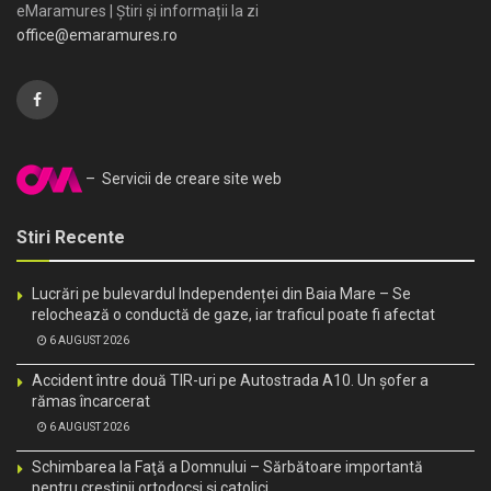
eMaramures | Știri și informații la zi
office@emaramures.ro
– Servicii de creare site web
Stiri Recente
Lucrări pe bulevardul Independenței din Baia Mare – Se
relochează o conductă de gaze, iar traficul poate fi afectat
6 AUGUST 2026
Accident între două TIR-uri pe Autostrada A10. Un șofer a
rămas încarcerat
6 AUGUST 2026
Schimbarea la Faţă a Domnului – Sărbătoare importantă
pentru creştinii ortodocşi şi catolici