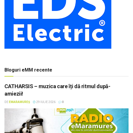
Bloguri eMM recente
CATHARSIS – muzica care îți dă ritmul după-
amiezii!
DE
EMARAMUREȘ
29 IULIE 2026
0