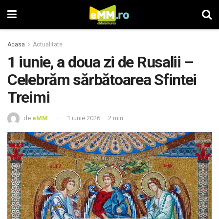
Acasa
Actualitate
1 iunie, a doua zi de Rusalii –
Celebrăm sărbătoarea Sfintei
Treimi
de
eMM
1 iunie 2026
2 min