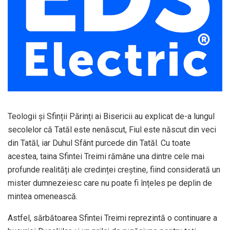
Teologii și Sfinții Părinți ai Bisericii au explicat de-a lungul
secolelor că Tatăl este nenăscut, Fiul este născut din veci
din Tatăl, iar Duhul Sfânt purcede din Tatăl. Cu toate
acestea, taina Sfintei Treimi rămâne una dintre cele mai
profunde realități ale credinței creștine, fiind considerată un
mister dumnezeiesc care nu poate fi înțeles pe deplin de
mintea omenească.
Astfel, sărbătoarea Sfintei Treimi reprezintă o continuare a