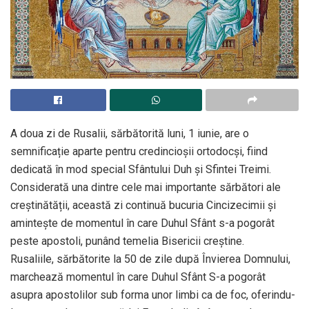
A doua zi de Rusalii, sărbătorită luni, 1 iunie, are o
semnificație aparte pentru credincioșii ortodocși, fiind
dedicată în mod special Sfântului Duh și Sfintei Treimi.
Considerată una dintre cele mai importante sărbători ale
creștinătății, această zi continuă bucuria Cincizecimii și
amintește de momentul în care Duhul Sfânt s-a pogorât
peste apostoli, punând temelia Bisericii creștine.
Rusaliile, sărbătorite la 50 de zile după Învierea Domnului,
marchează momentul în care Duhul Sfânt S-a pogorât
asupra apostolilor sub forma unor limbi ca de foc, oferindu-