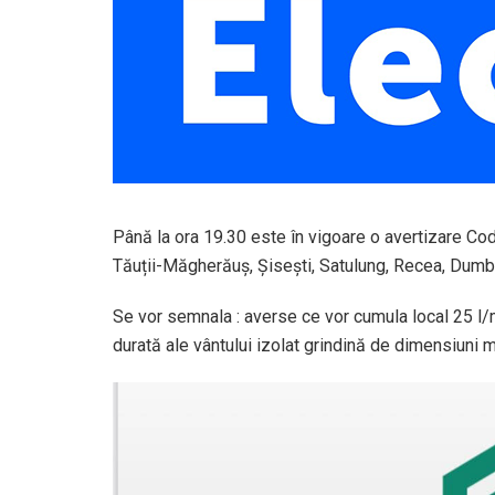
Până la ora 19.30 este în vigoare o avertizare Co
Tăuții-Măgherăuș, Șisești, Satulung, Recea, Dumbră
Se vor semnala : averse ce vor cumula local 25 l/m
durată ale vântului izolat grindină de dimensiuni m