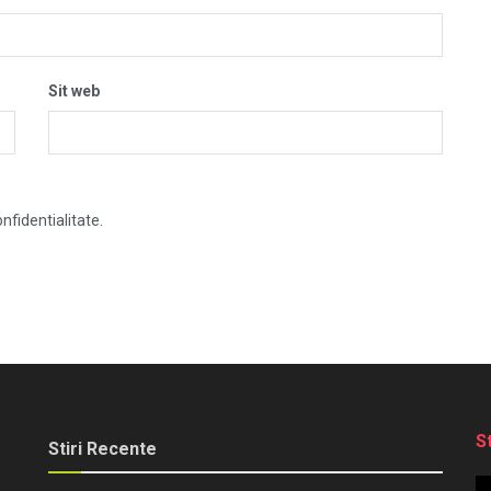
Sit web
nfidentialitate.
S
Stiri Recente