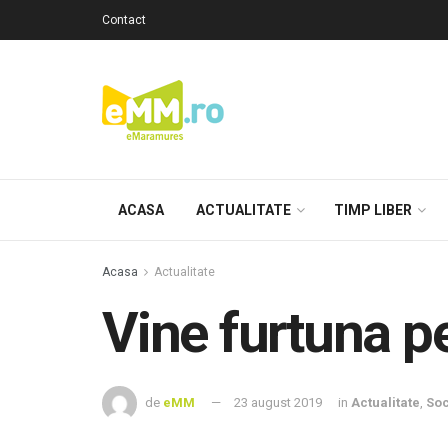
Contact
ACASA
ACTUALITATE
TIMP LIBER
Acasa
Actualitate
Vine furtuna p
de
eMM
23 august 2019
in
Actualitate
,
Soc