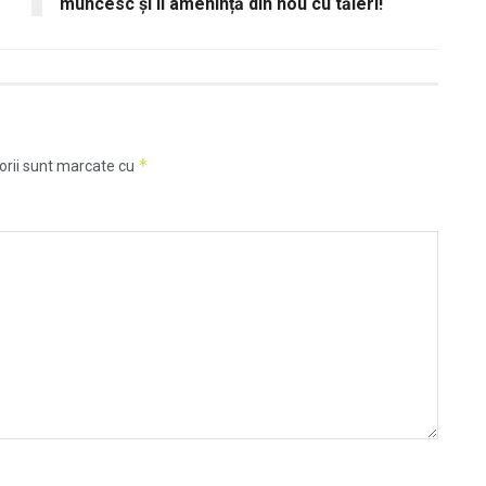
muncesc și îi amenință din nou cu tăieri!
*
orii sunt marcate cu