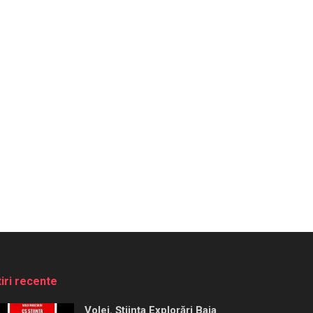
tiri recente
Volei. Știința Explorări Baia