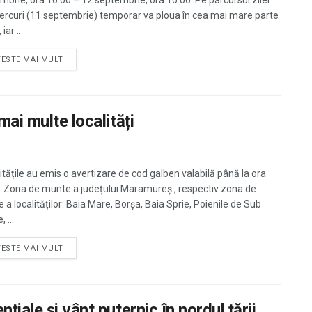
mbrie, ora 10.00 – 12 septembrie, ora 10.00. Pe parcursul zilei
ercuri (11 septembrie) temporar va ploua în cea mai mare parte
 iar ...
TESTE MAI MULT
mai multe localități
itățile au emis o avertizare de cod galben valabilă până la ora
. Zona de munte a județului Maramureş , respectiv zona de
 a localităților: Baia Mare, Borșa, Baia Sprie, Poienile de Sub
 ...
TESTE MAI MULT
țiale şi vânt puternic în nordul ţării