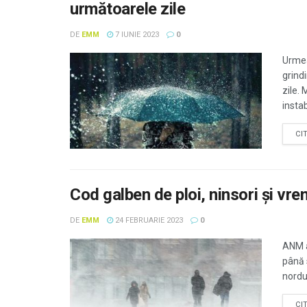
următoarele zile
DE
EMM
7 IUNIE 2023
0
Urmea
grind
zile.
instab
CI
Cod galben de ploi, ninsori și v
DE
EMM
24 FEBRUARIE 2023
0
ANM a
până 
nordul
CI