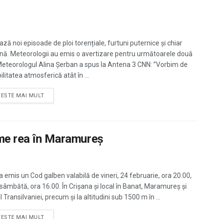
ză noi episoade de ploi torențiale, furtuni puternice și chiar
ină. Meteorologii au emis o avertizare pentru următoarele două
 Meteorologul Alina Șerban a spus la Antena 3 CNN: ”Vorbim de
ilitatea atmosferică atât în ...
TESTE MAI MULT
reme rea în Maramureş
 emis un Cod galben valabilă de vineri, 24 februarie, ora 20.00,
sâmbătă, ora 16.00. În Crișana și local în Banat, Maramureș și
 Transilvaniei, precum și la altitudini sub 1500 m în ...
TESTE MAI MULT