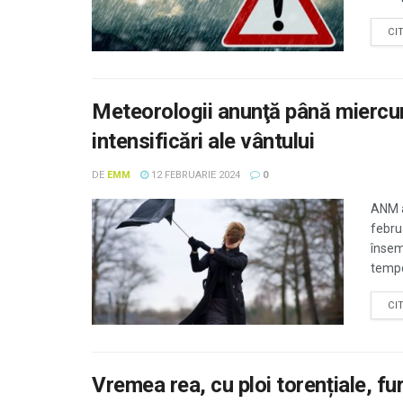
CI
Meteorologii anunţă până miercuri
intensificări ale vântului
DE
EMM
12 FEBRUARIE 2024
0
ANM a
febru
însemn
tempo
CI
Vremea rea, cu ploi torențiale, fur