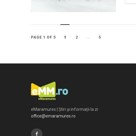
1
2
…
5
PAGE 1 OF 5
eMaramures | Știri și informații la zi
office@emaramures.ro