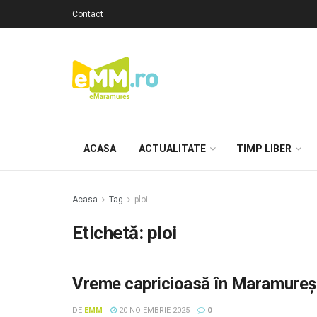
Contact
ACASA
ACTUALITATE
TIMP LIBER
Acasa
Tag
ploi
Etichetă: ploi
Vreme capricioasă în Maramureș. P
DE
EMM
20 NOIEMBRIE 2025
0