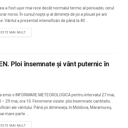
a a fost ușor mai rece decât normalul termic al perioadei, cerul
ar noros. În cursul nopții și al dimineții de joi a plouat pe arii
e. Vântul a prezentat intensificări de până la 40 ...
TESTE MAI MULT
Ploi însemnate și vânt puternic în
 emis o INFORMARE METEOROLOGICĂ pentru intervalul 27 mai,
0 – 29 mai, ora 10. Fenomene vizate: ploi însemnate cantitativ,
sificări ale vântului. Până joi dimineața, în Moldova, Maramureș,
ai mare parte ...
TESTE MAI MULT