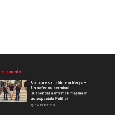
tiri recente
Urmărire ca în filme în Borșa –
Un șofer cu permisul
suspendat a intrat cu mașina în
autospeciala Poliției
6 AUGUST 2026