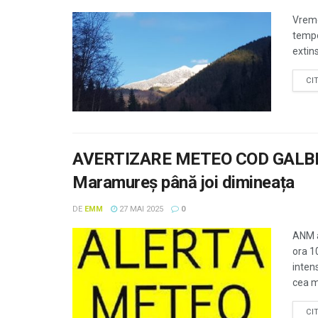
Vreme
tempor
extins
CI
AVERTIZARE METEO COD GALBEN. 
Maramureș până joi dimineața
DE
EMM
27 MAI 2025
0
ANM a
ora 1
inten
cea m
CI