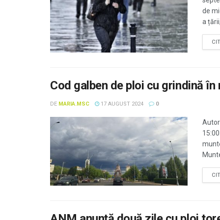
septe
de mi
a țării,
CI
Cod galben de ploi cu grindină în 
DE
MARIA.MSC
17 AUGUST 2024
0
Autor
15:00
munte
Munte,
CI
ANM anunţă două zile cu ploi toren