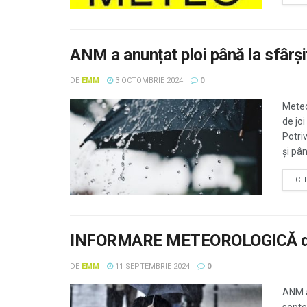
ANM a anunțat ploi până la sfârşi
DE
EMM
3 OCTOMBRIE 2024
0
Meteo
de jo
Potriv
şi până
CI
INFORMARE METEOROLOGICĂ de plo
DE
EMM
11 SEPTEMBRIE 2024
0
ANM a