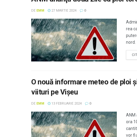
DE
EMM
27 MARTIE 2024
0
Admin
rea c
putere
nord. .
CI
O nouă informare meteo de ploi ş
viituri pe Vişeu
DE
EMM
13 FEBRUARIE 2024
0
ANM a
ora 1
cantit
vor fi