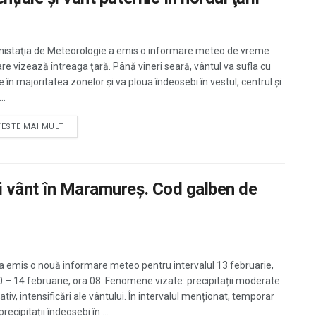
istaţia de Meteorologie a emis o informare meteo de vreme
are vizează întreaga ţară. Până vineri seară, vântul va sufla cu
 în majoritatea zonelor și va ploua îndeosebi în vestul, centrul și
..
TESTE MAI MULT
i vânt în Maramureş. Cod galben de
 emis o nouă informare meteo pentru intervalul 13 februarie,
0 – 14 februarie, ora 08. Fenomene vizate: precipitații moderate
ativ, intensificări ale vântului. În intervalul menționat, temporar
 precipitații îndeosebi în ...