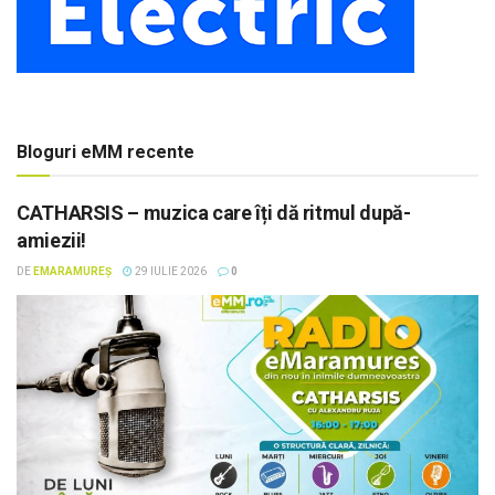
Bloguri eMM recente
CATHARSIS – muzica care îți dă ritmul după-
amiezii!
DE
EMARAMUREȘ
29 IULIE 2026
0