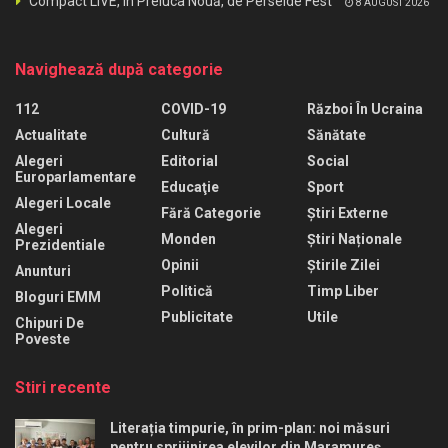
Compact LIVE, în Preluca Nouă, de Perseide Fest
8 AUGUST 2026
Navighează după categorie
112
COVID-19
Război În Ucraina
Actualitate
Cultură
Sănătate
Alegeri
Editorial
Social
Europarlamentare
Educaţie
Sport
Alegeri Locale
Fără Categorie
Știri Externe
Alegeri
Monden
Știri Naționale
Prezidentiale
Opinii
Știrile Zilei
Anunturi
Politică
Timp Liber
Bloguri EMM
Publicitate
Utile
Chipuri De
Poveste
Stiri recente
Literația timpurie, în prim-plan: noi măsuri
pentru sprijinirea elevilor din Maramureș