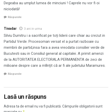
Degeaba au umplut lumea de minciuni ! Caprele nu vor fi oi
niciodată!
Răspunde
Tivadar
3 ani in urma
Silviu Dumitru i a sacrificat pe toți liderii care chiar au crezut in
Partidul Verde. Procesoman versat el a purtat razboaie cu
membrii de partid,insa fara a avea vreodata consilier verde de
Bucutesti sau in Consiliul general al capitalei. A primit amenzi
de la AUTORITATEA ELECTORALA PERMANENTA de zeci de
milioane despre care a m8nțit că ar fi ale judetului Maramures.
Răspunde
Lasă un răspuns
Adresa ta de email nu va fi publicată.
Câmpurile obligatorii sunt
*
marcate cu