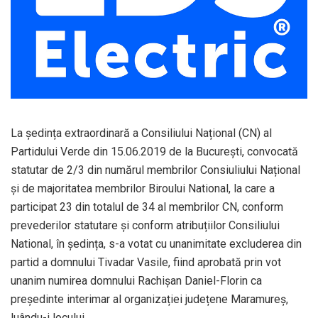
La ședința extraordinară a Consiliului Național (CN) al
Partidului Verde din 15.06.2019 de la București, convocată
statutar de 2/3 din numărul membrilor Consiuliului Național
și de majoritatea membrilor Biroului National, la care a
participat 23 din totalul de 34 al membrilor CN, conform
prevederilor statutare și conform atribuțiilor Consiliului
National, în ședința, s-a votat cu unanimitate excluderea din
partid a domnului Tivadar Vasile, fiind aprobată prin vot
unanim numirea domnului Rachișan Daniel-Florin ca
președinte interimar al organizației județene Maramureș,
luându-i locului.