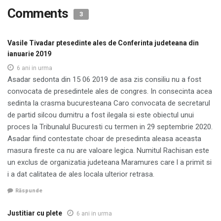
Comments
3
Vasile Tivadar ptesedinte ales de Conferinta judeteana din
ianuarie 2019
6 ani in urma
Asadar sedonta din 15 06 2019 de asa zis consiliu nu a fost
convocata de presedintele ales de congres. In consecinta acea
sedinta la crasma bucuresteana Caro convocata de secretarul
de partid silcou dumitru a fost ilegala si este obiectul unui
proces la Tribunalul Bucuresti cu termen in 29 septembrie 2020.
Asadar fiind contestate choar de presedinta aleasa aceasta
masura fireste ca nu are valoare legica. Numitul Rachisan este
un exclus de organizatia judeteana Maramures care l a primit si
i a dat calitatea de ales locala ulterior retrasa.
Răspunde
Justitiar cu plete
6 ani in urma