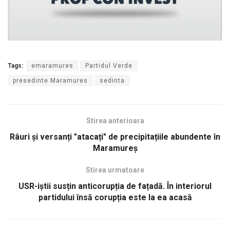
Tags:
emaramures
Partidul Verde
presedinte Maramures
sedinta
Stirea anterioara
Râuri și versanți "atacați" de precipitațiile abundente în
Maramureș
Stirea urmatoare
USR-iștii susțin anticorupția de fațadă. În interiorul
partidului însă corupția este la ea acasă