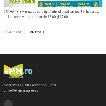
CATHARSIS – muzica care îți dă ritmul după-amiezii! În fiecare zi,
de luni până vineri, între orele 16:00 și 17:00,...
ANTERIOR
URMATOR
eMaramures | Știri și informații la zi
office@emaramures.ro