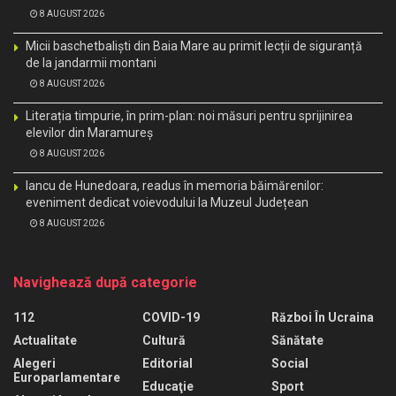
8 AUGUST 2026
Micii baschetbaliști din Baia Mare au primit lecții de siguranță
de la jandarmii montani
8 AUGUST 2026
Literația timpurie, în prim-plan: noi măsuri pentru sprijinirea
elevilor din Maramureș
8 AUGUST 2026
Iancu de Hunedoara, readus în memoria băimărenilor:
eveniment dedicat voievodului la Muzeul Județean
8 AUGUST 2026
Navighează după categorie
112
COVID-19
Război În Ucraina
Actualitate
Cultură
Sănătate
Alegeri
Editorial
Social
Europarlamentare
Educaţie
Sport