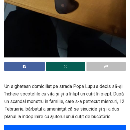
Un sighetean domiciliat pe strada Popa Lupu a decis să-şi
încheie socotelile cu viţa şi şi-a înfipt un cuţit în piept. După
un scandal monstru în familie, care s-a petrecut miercuri, 12
Februarie, bărbatul a ameninţat că se sinucide şi şi-a dus
planul la îndeplinire cu ajutorul unui cuţit de bucătărie.