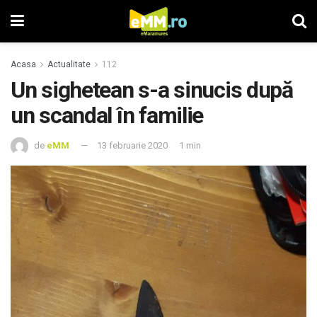
Acasa
Actualitate
112
Un sighetean s-a sinucis după
un scandal în familie
de
eMM
13 februarie 2020
1 min