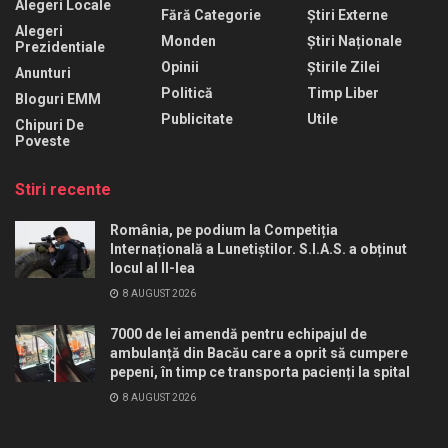
Alegeri Locale
Fără Categorie
Știri Externe
Alegeri
Monden
Știri Naționale
Prezidentiale
Opinii
Știrile Zilei
Anunturi
Politică
Timp Liber
Bloguri EMM
Publicitate
Utile
Chipuri De
Poveste
Stiri recente
România, pe podium la Competiția
Internațională a Lunetiștilor. S.I.A.S. a obținut
locul al II-lea
8 AUGUST 2026
7000 de lei amendă pentru echipajul de
ambulanță din Bacău care a oprit să cumpere
pepeni, în timp ce transporta pacienți la spital
8 AUGUST 2026