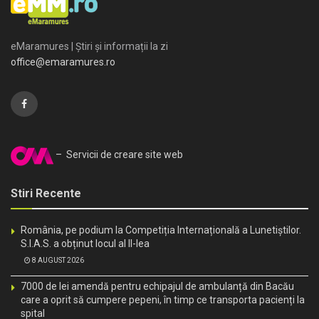
eMaramures | Știri și informații la zi
office@emaramures.ro
– Servicii de creare site web
Stiri Recente
România, pe podium la Competiția Internațională a Lunetiștilor.
S.I.A.S. a obținut locul al II-lea
8 AUGUST 2026
7000 de lei amendă pentru echipajul de ambulanță din Bacău
care a oprit să cumpere pepeni, în timp ce transporta pacienți la
spital