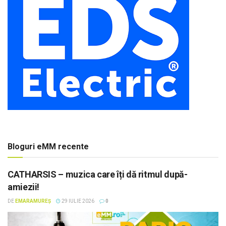
Bloguri eMM recente
CATHARSIS – muzica care îți dă ritmul după-
amiezii!
DE
EMARAMUREȘ
29 IULIE 2026
0