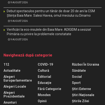
9 AUGUST 2026
Debut spectaculos pentru un tânăr de doar 20 de ani la CSM
Știința Baia Mare. Salesi Havea, omul meciului cu Dinamo
9 AUGUST 2026
Verificări la eco-insulele din Baia Mare. ADIGIDM a sesizat
Primăria cu privire la problemele constatate
9 AUGUST 2026
Navighează după categorie
112
COVID-19
Război În Ucraina
Actualitate
Cultură
Sănătate
Alegeri
Editorial
Social
Europarlamentare
Educaţie
Sport
Alegeri Locale
Fără Categorie
Știri Externe
Alegeri
Monden
Știri Naționale
Prezidentiale
Opinii
Știrile Zilei
Anunturi