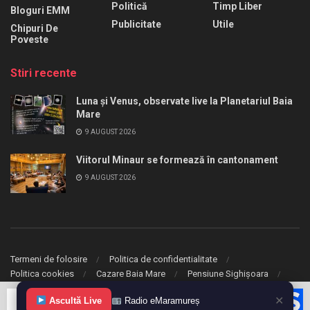
Politică
Timp Liber
Bloguri EMM
Publicitate
Utile
Chipuri De
Poveste
Stiri recente
Luna și Venus, observate live la Planetariul Baia
Mare
9 AUGUST 2026
Viitorul Minaur se formează în cantonament
9 AUGUST 2026
Termeni de folosire
Politica de confidentialitate
Politica cookies
Cazare Baia Mare
Pensiune Sighișoara
✕
Ascultă Live
Radio eMaramureș
© 2020 eMaramures. Toate drepturile rezervate.