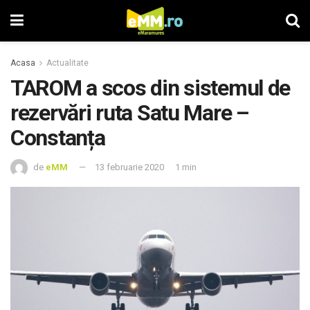
Acasa
Actualitate
TAROM a scos din sistemul de
rezervări ruta Satu Mare –
Constanța
de
eMM
13 februarie 2020
1 min