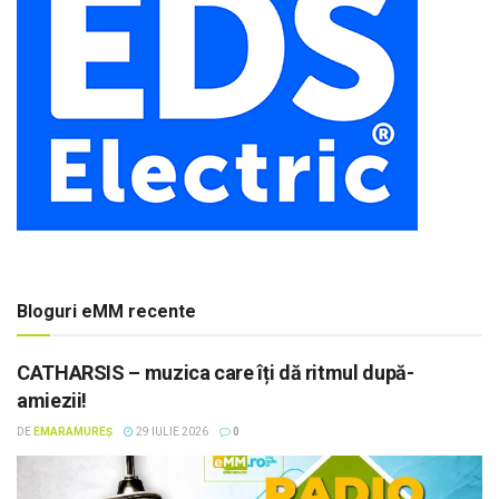
Bloguri eMM recente
CATHARSIS – muzica care îți dă ritmul după-
amiezii!
DE
EMARAMUREȘ
29 IULIE 2026
0