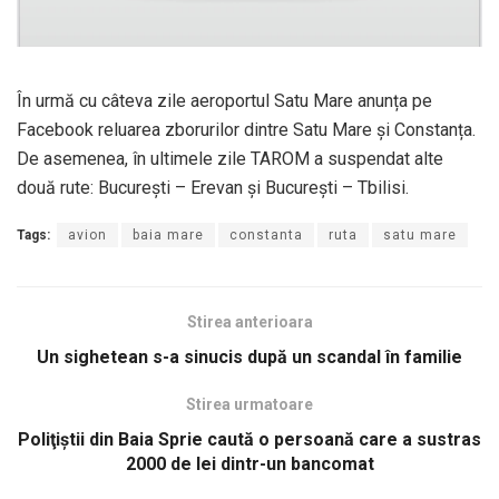
În urmă cu câteva zile aeroportul Satu Mare anunța pe
Facebook reluarea zborurilor dintre Satu Mare și Constanța.
De asemenea, în ultimele zile TAROM a suspendat alte
două rute: București – Erevan și București – Tbilisi.
Tags:
avion
baia mare
constanta
ruta
satu mare
Stirea anterioara
Un sighetean s-a sinucis după un scandal în familie
Stirea urmatoare
Poliţiştii din Baia Sprie caută o persoană care a sustras
2000 de lei dintr-un bancomat