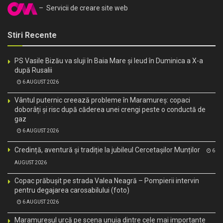
– Servicii de creare site web
Stiri Recente
PS Vasile Bizău va sluji în Baia Mare și Ieud în Duminica a X-a
după Rusalii
6 AUGUST 2026
Vântul puternic creează probleme în Maramureș: copaci
doborâți și risc după căderea unei crengi peste o conductă de
gaz
6 AUGUST 2026
Credință, aventură și tradiție la jubileul Cercetașilor Munților
6
AUGUST 2026
Copac prăbușit pe strada Valea Neagră – Pompierii intervin
pentru degajarea carosabilului (foto)
6 AUGUST 2026
Maramureșul urcă pe scena unuia dintre cele mai importante