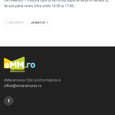
CATHARSIS – muzica care îți dă ritmul după-amiezii! În fiecare zi,
de luni până vineri, între orele 16:00 și 17:00,...
ANTERIOR
URMATOR
eMaramures | Știri și informații la zi
office@emaramures.ro