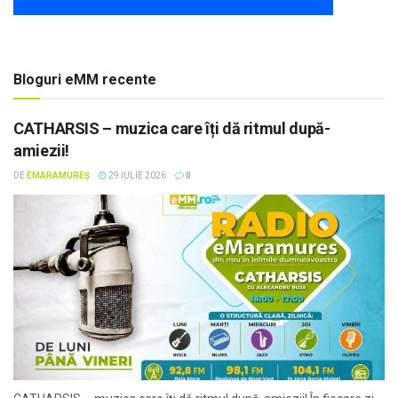
Bloguri eMM recente
CATHARSIS – muzica care îți dă ritmul după-
amiezii!
DE
EMARAMUREȘ
29 IULIE 2026
0