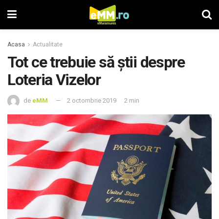
Acasa
Actualitate
Tot ce trebuie să ştii despre
Loteria Vizelor
de
eMM
2 octombrie 2019
2 min