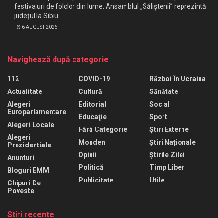
festivaluri de folclor din lume. Ansamblul „Săliștenii” reprezintă
județul la Sibiu
6 AUGUST 2026
Navighează după categorie
112
COVID-19
Război În Ucraina
Actualitate
Cultură
Sănătate
Alegeri
Editorial
Social
Europarlamentare
Educaţie
Sport
Alegeri Locale
Fără Categorie
Știri Externe
Alegeri
Monden
Știri Naționale
Prezidentiale
Opinii
Știrile Zilei
Anunturi
Politică
Timp Liber
Bloguri EMM
Publicitate
Utile
Chipuri De
Poveste
Stiri recente