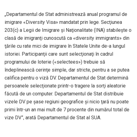
„Departamentul de Stat administrează anual programul de
imigrare «Diversity Visa» mandatat prin lege. Secţiunea
203(c) a Legii de Imigrare şi Naţionalitate (INA) stabileşte o
clasă de imigranţi cunoscută ca «diversity immigrants» din
ţările cu rate mici de imigrare în Statele Unite de-a lungul
istoriei. Participanţii care sunt selecţionaţi în cadrul
programului de loterie («selectees») trebuie să
îndeplinească cerinţe simple, dar stricte, pentru a se putea
califica pentru o viză DV. Departamentul de Stat determină
persoanele selecţionate printr-o tragere la sorţi aleatorie
făcută de un computer. Departamentul de Stat distribuie
vizele DV pe şase regiuni geografice şi nicio ţară nu poate
primi într-un an mai mult de 7 procente din numărul total de
vize DV”, arată Departamentul de Stat al SUA.