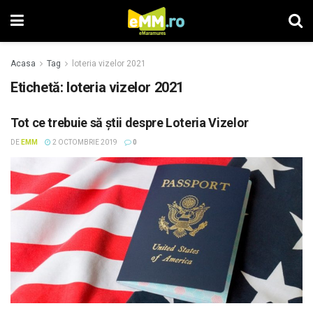
Acasa
Tag
loteria vizelor 2021
Etichetă: loteria vizelor 2021
Tot ce trebuie să ştii despre Loteria Vizelor
DE
EMM
2 OCTOMBRIE 2019
0