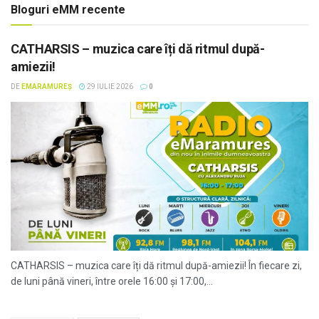
Bloguri eMM recente
CATHARSIS – muzica care îți dă ritmul după-
amiezii!
DE
EMARAMUREȘ
29 IULIE 2026
0
CATHARSIS – muzica care îți dă ritmul după-amiezii! În fiecare zi,
de luni până vineri, între orele 16:00 și 17:00,...