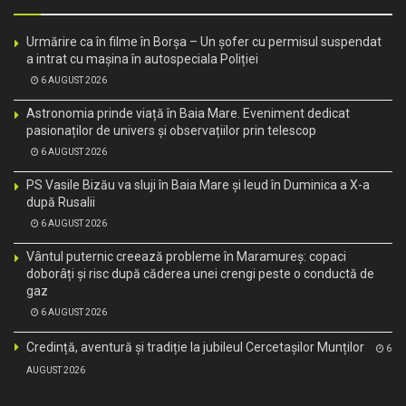
Urmărire ca în filme în Borșa – Un șofer cu permisul suspendat
a intrat cu mașina în autospeciala Poliției
6 AUGUST 2026
Astronomia prinde viață în Baia Mare. Eveniment dedicat
pasionaților de univers și observațiilor prin telescop
6 AUGUST 2026
PS Vasile Bizău va sluji în Baia Mare și Ieud în Duminica a X-a
după Rusalii
6 AUGUST 2026
Vântul puternic creează probleme în Maramureș: copaci
doborâți și risc după căderea unei crengi peste o conductă de
gaz
6 AUGUST 2026
Credință, aventură și tradiție la jubileul Cercetașilor Munților
6
AUGUST 2026