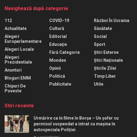
Navighează după categorie
112
COVID-19
Război În Ucraina
Actualitate
Cultură
Sănătate
Alegeri
Editorial
Social
Europarlamentare
Educaţie
Sport
Alegeri Locale
Fără Categorie
Știri Externe
Alegeri
Monden
Știri Naționale
Prezidentiale
Opinii
Știrile Zilei
Anunturi
Politică
Timp Liber
Bloguri EMM
Publicitate
Utile
Chipuri De
Poveste
Stiri recente
Urmărire ca în filme în Borșa – Un șofer cu
permisul suspendat a intrat cu mașina în
autospeciala Poliției