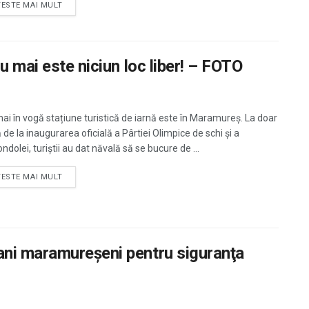
TESTE MAI MULT
u mai este niciun loc liber! – FOTO
ai în vogă stațiune turistică de iarnă este în Maramureș. La doar
 de la inaugurarea oficială a Pârtiei Olimpice de schi și a
ndolei, turiștii au dat năvală să se bucure de ...
TESTE MAI MULT
ni maramureşeni pentru siguranţa