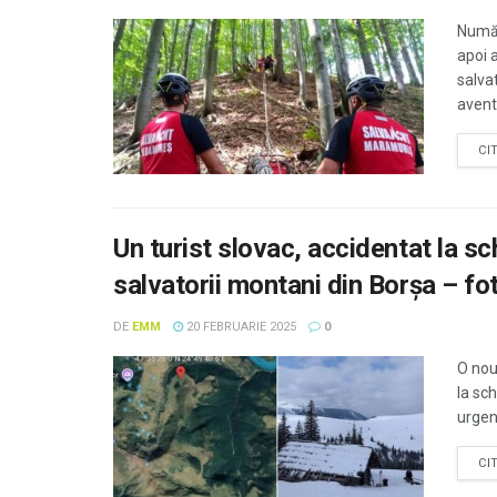
Număr
apoi 
salva
aventu
CI
Un turist slovac, accidentat la sc
salvatorii montani din Borșa – fo
DE
EMM
20 FEBRUARIE 2025
0
O nouă
la sc
urgen
CI