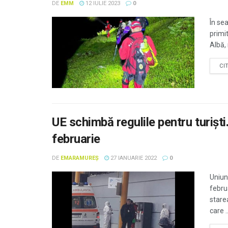
DE
EMM
12 IULIE 2023
0
În sea
primit
Albă,
CI
UE schimbă regulile pentru turiști
februarie
DE
EMARAMUREȘ
27 IANUARIE 2022
0
Uniun
februa
stare
care ..