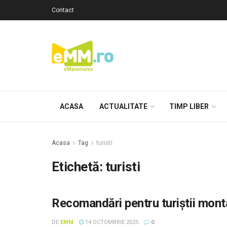
Contact
ACASA
ACTUALITATE
TIMP LIBER
Acasa
Tag
turisti
Etichetă: turisti
Recomandări pentru turiștii mont
DE
EMM
14 OCTOMBRIE 2025
0