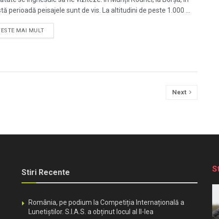
ă perioadă peisajele sunt de vis. La altitudini de peste 1.000 ...
TESTE MAI MULT
Next
S
Stiri Recente
România, pe podium la Competiția Internațională a
Lunetiștilor. S.I.A.S. a obținut locul al II-lea