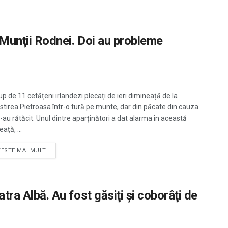
în Munţii Rodnei. Doi au probleme
up de 11 cetățeni irlandezi plecați de ieri dimineață de la
tirea Pietroasa într-o tură pe munte, dar din păcate din cauza
s-au rătăcit. Unul dintre aparținători a dat alarma în această
ață, ...
TESTE MAI MULT
atra Albă. Au fost găsiţi şi coborâţi de