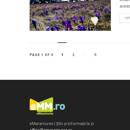
aceast
CI
1
2
…
5
PAGE 1 OF 5
eMaramures | Știri și informații la zi