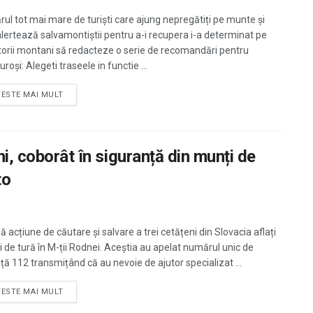
ul tot mai mare de turiști care ajung nepregătiți pe munte și
alertează salvamontiștii pentru a-i recupera i-a determinat pe
torii montani să redacteze o serie de recomandări pentru
roși: Alegeti traseele in functie ...
TESTE MAI MULT
hi, coborât în siguranță din munți de
to
 acțiune de căutare și salvare a trei cetățeni din Slovacia aflați
hi de tură în M-ții Rodnei. Aceștia au apelat numărul unic de
ță 112 transmițând că au nevoie de ajutor specializat ...
TESTE MAI MULT