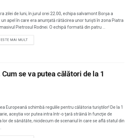
ra zilei de luni, în jurul orei 22.00, echipa salvamont Borșa a
 un apel în care era anunţată rătăcirea unor turiști în zona Piatra
 masivul Pietrosul Rodnei. O echipă formată din patru ...
TESTE MAI MULT
. Cum se va putea călători de la 1
ea Europeană schimbă regulile pentru călătoria turiştilor! De la 1
rie, aceştia vor putea intra într-o ţară străină în funcţie de
a lor de sănătăte, nicidecum de scenariul în care se află statul din
.