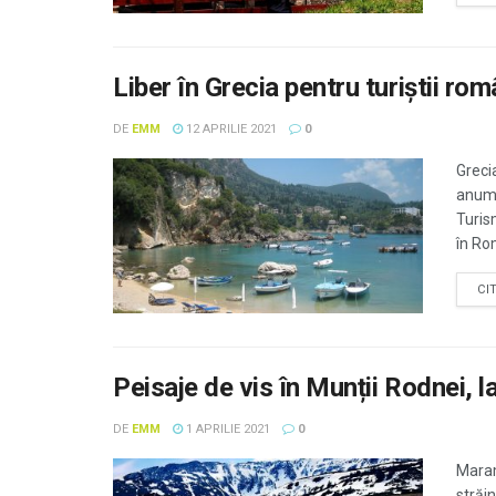
Liber în Grecia pentru turiştii româ
DE
EMM
12 APRILIE 2021
0
Grecia
anumi
Turis
în Rom
CI
Peisaje de vis în Munții Rodnei, 
DE
EMM
1 APRILIE 2021
0
Maramu
străin