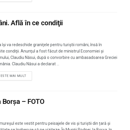
ni. Află în ce condiţii
 îşi va redeschide graniţele pentru turiştii români, însă în
te condiţii. Anunţul a fost făcut de ministrul Economiei şi
mului, Claudiu Năsui, după o convorbire cu ambasadoarea Greciei
ânia. Claudiu Năsui a declarat ...
TESTE MAI MULT
la Borșa – FOTO
reșul este vestit pentru peisajele de vis și turiștii din țară și
ătate se înghesuie să ne viziteze. În Munții Rodnei, la Borșa, în