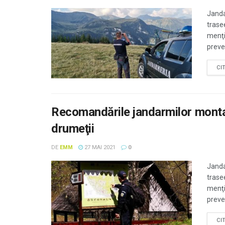
Janda
trasee
menţi
preven
CI
Recomandările jandarmilor montan
drumeţii
DE
EMM
27 MAI 2021
0
Janda
trasee
menţi
preven
CI