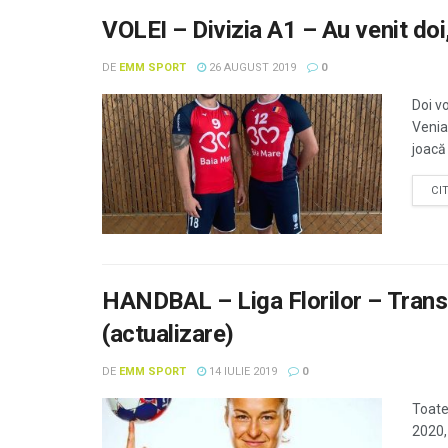
VOLEI – Divizia A1 – Au venit doi, 
DE
EMM SPORT
26 AUGUST 2019
0
Doi v
Venia
joacă 
CI
HANDBAL – Liga Florilor – Transf
(actualizare)
DE
EMM SPORT
14 IULIE 2019
0
Toate
2020, 