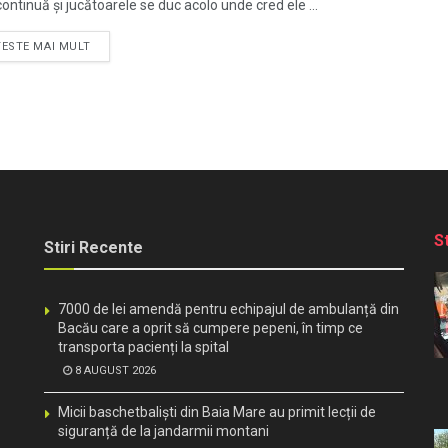
ontinuă și jucătoarele se duc acolo unde cred ele ...
TESTE MAI MULT
S
Stiri Recente
7000 de lei amendă pentru echipajul de ambulanță din
Bacău care a oprit să cumpere pepeni, în timp ce
transporta pacienți la spital
8 AUGUST 2026
Micii baschetbaliști din Baia Mare au primit lecții de
siguranță de la jandarmii montani