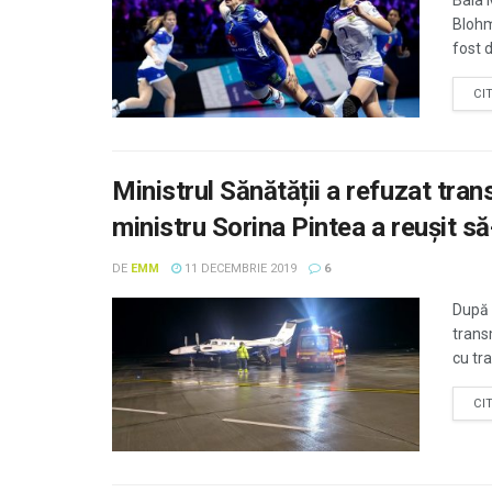
Baia 
Blohm
fost 
CI
Ministrul Sănătății a refuzat trans
ministru Sorina Pintea a reușit să-
DE
EMM
11 DECEMBRIE 2019
6
După c
transm
cu tr
CI