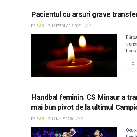
Pacientul cu arsuri grave transfer
DE
EMM
15 FEBRUARIE 2021
0
Bărbat
transf
Români
CI
Handbal feminin. CS Minaur a tra
mai bun pivot de la ultimul Camp
DE
EMM
19 IUNIE 2020
0
Ocupa