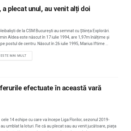
a plecat unul, au venit alți doi
oleibaliști de la CSM București au semnat cu Știința Explorări.
min Aldea este născut în 17 iulie 1994, are 1,97m înălțime și
pe postul de centru. Născut în 26 iulie 1995, Marius Iftime ...
TESTE MAI MULT
erurile efectuate în această vară
 cele 14 echipe cu care va începe Liga Florilor, sezonul 2019-
au umblat la loturi. Fie că au plecat sau au venit jucătoare, piața