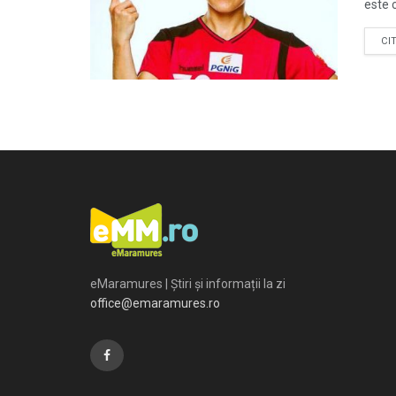
este c
CI
eMaramures | Știri și informații la zi
office@emaramures.ro