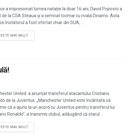
ce a impresionat lumea natație la doar 16 ani, David Popovici a
t de la CSA Steaua și a semnat tocmai cu rivala Dinamo. Asta
e înotătorul a fost ofertat chiar din SUA, ...
TESTE MAI MULT
lă!
ester United a anunțat transferul atacantului Cristiano
do de la Juventus: „Manchester United este încântată să
rme că a ajuns la un acord cu Juventus pentru transferul lui
iano Ronaldo”, a transmis clubul, adăugând că starul ...
TESTE MAI MULT