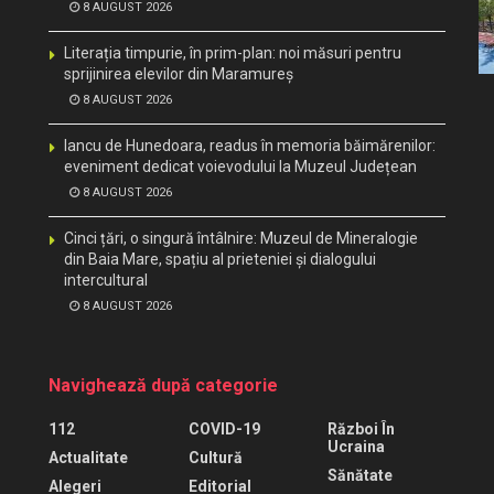
8 AUGUST 2026
Literația timpurie, în prim-plan: noi măsuri pentru
sprijinirea elevilor din Maramureș
8 AUGUST 2026
Iancu de Hunedoara, readus în memoria băimărenilor:
eveniment dedicat voievodului la Muzeul Județean
8 AUGUST 2026
Cinci țări, o singură întâlnire: Muzeul de Mineralogie
din Baia Mare, spațiu al prieteniei și dialogului
intercultural
8 AUGUST 2026
Navighează după categorie
112
COVID-19
Război În
Ucraina
Actualitate
Cultură
Sănătate
Alegeri
Editorial