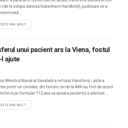
Mare, a parafat în cursul zilei de astăzi transferul suedezei Linn
 (de la echipa daneză Kobenhavn Handbold), jucătoare ce a
desemnată ...
TESTE MAI MULT
ferul unui pacient ars la Viena, fostul
l ajute
e Ministrul liberal al Sanatatii a refuzat transferul - asta a
is printr-un consilier, din fericire cei de la AKH au fost de acord
ansferul pe formular 112,asa ca aseara pacientul a aterizat ...
TESTE MAI MULT