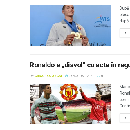
După 
pleca
după c
CI
Ronaldo e „diavol” cu acte în regu
DE
GRIGORE.CIASCAI
28 AUGUST 2021
0
Manch
Ronal
confi
Crist
CI