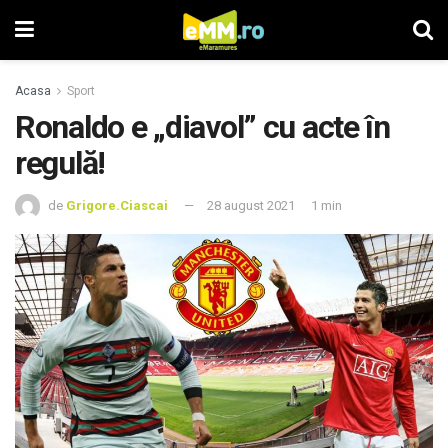
Acasa
Sport
Ronaldo e „diavol” cu acte în
regulă!
de
Grigore.Ciascai
28 august 2021
1 min