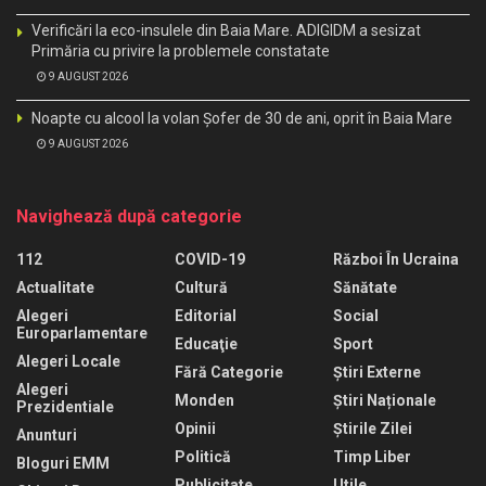
Verificări la eco-insulele din Baia Mare. ADIGIDM a sesizat
Primăria cu privire la problemele constatate
9 AUGUST 2026
Noapte cu alcool la volan Șofer de 30 de ani, oprit în Baia Mare
9 AUGUST 2026
Navighează după categorie
112
COVID-19
Război În Ucraina
Actualitate
Cultură
Sănătate
Alegeri
Editorial
Social
Europarlamentare
Educaţie
Sport
Alegeri Locale
Fără Categorie
Știri Externe
Alegeri
Monden
Știri Naționale
Prezidentiale
Opinii
Știrile Zilei
Anunturi
Politică
Timp Liber
Bloguri EMM
Publicitate
Utile