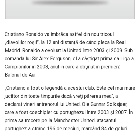
Cristiano Ronaldo va îmbrăca astfel din nou tricoul
„diavolilor roșii”, la 12 ani distanță de când pleca la Real
Madrid. Ronaldo a evoluat la United între 2003 şi 2009. Sub
comanda lui Sir Alex Ferguson, el a câştigat prima sa Ligă a
Campionilor în 2008, anul în care a obţinut în premieră
Balonul de Aur.
„Cristiano a fost o legendă a acestui club. Este cel mai mare
jucător din toate timpurile dacă vreţi părerea mea”, a
declarat vineri antrenorul lui United, Ole Gunnar Solksjaer,
care a fost coechipier cu portughezul între 2003 şi 2007. În
prima sa trecere pe la Manchester United, atacantul
portughez a strâns 196 de meciuri, marcând 84 de goluri.