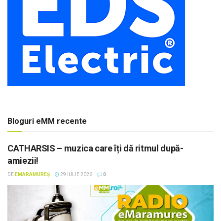
Bloguri eMM recente
CATHARSIS – muzica care îți dă ritmul după-
amiezii!
DE
EMARAMUREȘ
29 IULIE 2026
0