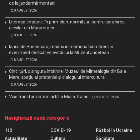
de la jandarmii montani
8 AUGUST 2026
Literația timpurie, în prim-plan: noi măsuri pentru sprijinirea
elevilor din Maramureș
8 AUGUST 2026
Iancu de Hunedoara, readus în memoria băimărenilor:
eveniment dedicat voievodului la Muzeul Județean
8 AUGUST 2026
Cinci țări, o singură întâlnire: Muzeul de Mineralogie din Baia
Mare, spațiu al prieteniei și dialogului intercultural
8 AUGUST 2026
Vise transformate în artă la Filiala Traian
8 AUGUST 2026
Navighează după categorie
112
COVID-19
Război În Ucraina
Actualitate
Cultură
Sănătate