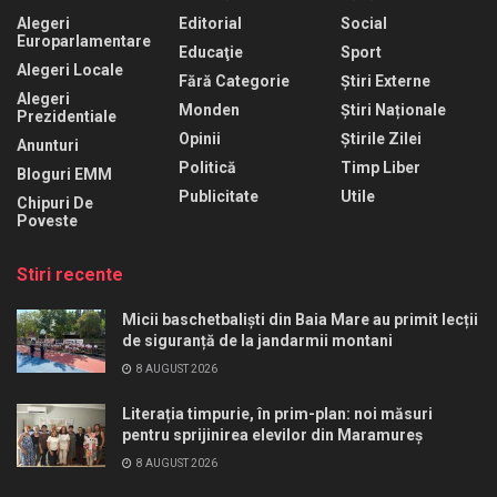
Alegeri
Editorial
Social
Europarlamentare
Educaţie
Sport
Alegeri Locale
Fără Categorie
Știri Externe
Alegeri
Monden
Știri Naționale
Prezidentiale
Opinii
Știrile Zilei
Anunturi
Politică
Timp Liber
Bloguri EMM
Publicitate
Utile
Chipuri De
Poveste
Stiri recente
Micii baschetbaliști din Baia Mare au primit lecții
de siguranță de la jandarmii montani
8 AUGUST 2026
Literația timpurie, în prim-plan: noi măsuri
pentru sprijinirea elevilor din Maramureș
8 AUGUST 2026