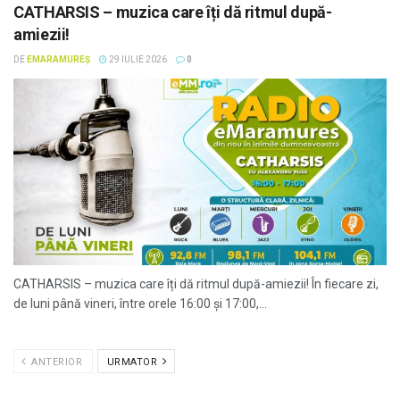
CATHARSIS – muzica care îți dă ritmul după-
amiezii!
DE
EMARAMUREȘ
29 IULIE 2026
0
CATHARSIS – muzica care îți dă ritmul după-amiezii! În fiecare zi,
de luni până vineri, între orele 16:00 și 17:00,...
ANTERIOR
URMATOR