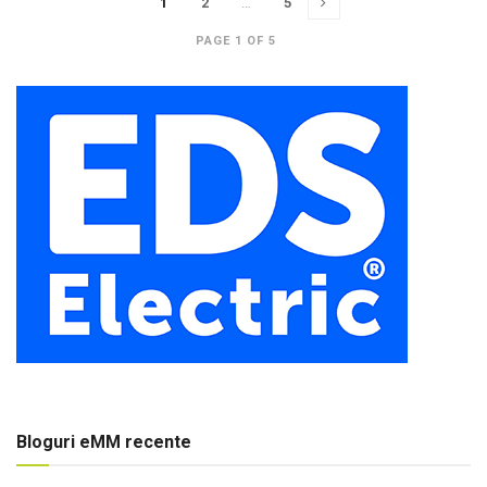
1
2
…
5
PAGE 1 OF 5
Bloguri eMM recente