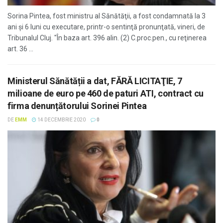
Sorina Pintea, fost ministru al Sănătăţii, a fost condamnată la 3
ani şi 6 luni cu executare, printr-o sentinţă pronunţată, vineri, de
Tribunalul Cluj. "În baza art. 396 alin. (2) C.proc.pen., cu reţinerea
art. 36 ...
Ministerul Sănătății a dat, FĂRĂ LICITAŢIE, 7
milioane de euro pe 460 de paturi ATI, contract cu
firma denunțătorului Sorinei Pintea
DE
EMM
14 DECEMBRIE 2020
0