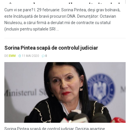
Cum vi se pare? I. 29 februarie: Sorina Pintea, deși grav bolnavă,
este încătușată de bravii procurori DNA. Denunțător: Octavian
Niculescu, a cărui firmă a derulat mii de contracte cu statul
(inclusiv pentru spitalele SRI ...
Sorina Pintea scapă de controlul judiciar
DE
EMM
11 MAI 2020
0
Sorina Pintea scapă de control judiciar. Decizia aparţine