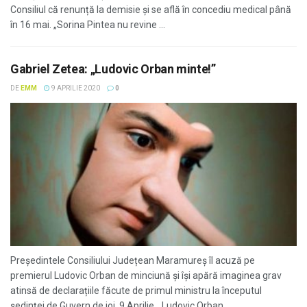
Consiliul că renunță la demisie și se află în concediu medical până
în 16 mai. „Sorina Pintea nu revine ...
Gabriel Zetea: „Ludovic Orban minte!”
DE
EMM
9 APRILIE 2020
0
Președintele Consiliului Județean Maramureș îl acuză pe
premierul Ludovic Orban de minciună și își apără imaginea grav
atinsă de declarațiile făcute de primul ministru la începutul
ședinței de Guvern de joi, 9 Aprilie. „Ludovic Orban ...