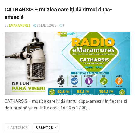
CATHARSIS – muzica care îți dă ritmul după-
amiezii!
DE
EMARAMUREȘ
29 IULIE 2026
0
CATHARSIS – muzica care îți dă ritmul după-amiezii! În fiecare zi,
de luni până vineri, între orele 16:00 și 17:00,...
ANTERIOR
URMATOR