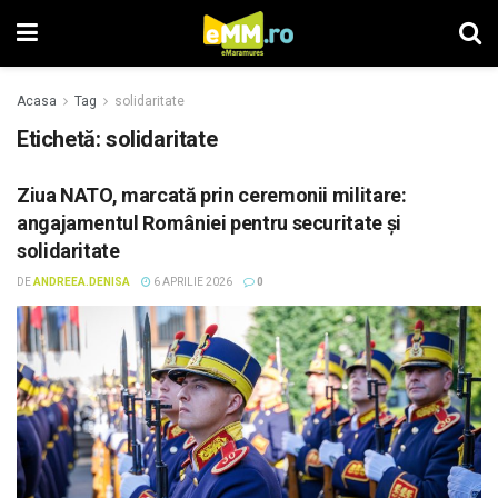
Acasa
Tag
solidaritate
Etichetă: solidaritate
Ziua NATO, marcată prin ceremonii militare:
angajamentul României pentru securitate și
solidaritate
DE
ANDREEA.DENISA
6 APRILIE 2026
0