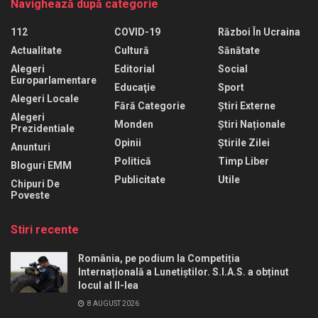
Navighează după categorie
112
COVID-19
Război În Ucraina
Actualitate
Cultură
Sănătate
Alegeri
Editorial
Social
Europarlamentare
Educaţie
Sport
Alegeri Locale
Fără Categorie
Știri Externe
Alegeri
Monden
Știri Naționale
Prezidentiale
Opinii
Știrile Zilei
Anunturi
Politică
Timp Liber
Bloguri EMM
Publicitate
Utile
Chipuri De
Poveste
Stiri recente
România, pe podium la Competiția
Internațională a Lunetiștilor. S.I.A.S. a obținut
locul al II-lea
8 AUGUST 2026