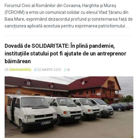
Forumul Civic al Românilor din Covasna, Harghita și Mureș
(FCRCHM) a emis un comunicat solidar cu elevul Vlad Țăranu din
Baia Mare, exprimând dezacordul profund și consternarea față de
sancțiunea aplicată acestuia pentru exprimarea patriotismului ...
Dovadă de SOLIDARITATE: În plină pandemie,
instituțiile statului pot fi ajutate de un antreprenor
băimărean
DE
EMARAMUREȘ
22 MARTIE 2020
0