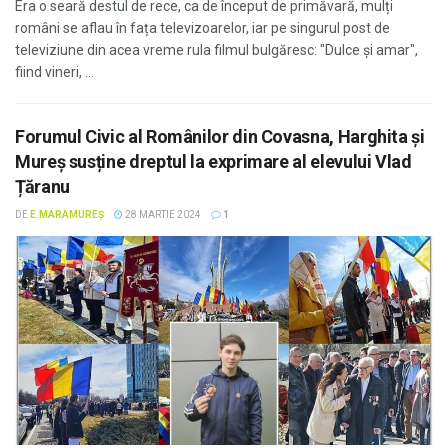
Era o seară destul de rece, ca de început de primăvară, mulți
români se aflau în fața televizoarelor, iar pe singurul post de
televiziune din acea vreme rula filmul bulgăresc: "Dulce și amar",
fiind vineri, ...
Forumul Civic al Românilor din Covasna, Harghita și
Mureș susține dreptul la exprimare al elevului Vlad
Țăranu
DE
E.MARAMUREȘ
28 MARTIE 2024
1