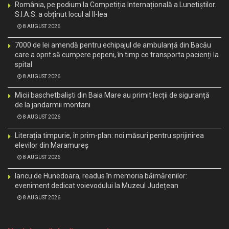
România, pe podium la Competiția Internațională a Lunetiștilor.
S.I.A.S. a obținut locul al II-lea
8 AUGUST 2026
7000 de lei amendă pentru echipajul de ambulanță din Bacău
care a oprit să cumpere pepeni, în timp ce transporta pacienți la
spital
8 AUGUST 2026
Micii baschetbaliști din Baia Mare au primit lecții de siguranță
de la jandarmii montani
8 AUGUST 2026
Literația timpurie, în prim-plan: noi măsuri pentru sprijinirea
elevilor din Maramureș
8 AUGUST 2026
Iancu de Hunedoara, readus în memoria băimărenilor:
eveniment dedicat voievodului la Muzeul Județean
8 AUGUST 2026