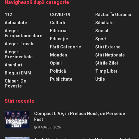
Navighează după categorie
112
COVID-19
Război În Ucraina
Actualitate
Cultură
Sănătate
Alegeri
Editorial
Social
Europarlamentare
Educaţie
Sport
Alegeri Locale
Fără Categorie
Știri Externe
Alegeri
Monden
Știri Naționale
Prezidentiale
Opinii
Știrile Zilei
Anunturi
Politică
Timp Liber
Bloguri EMM
Publicitate
Utile
Chipuri De
Poveste
Stiri recente
Compact LIVE, în Preluca Nouă, de Perseide
Fest
8 AUGUST 2026