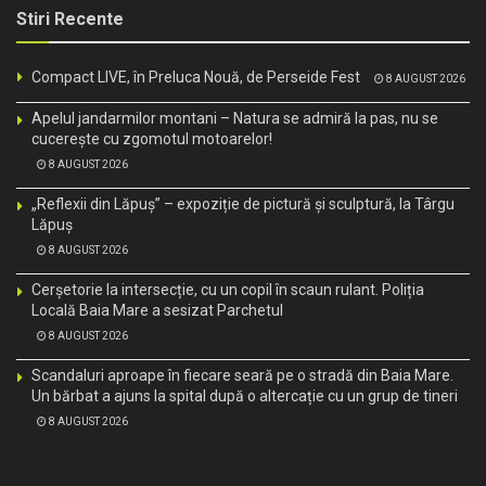
Stiri Recente
Compact LIVE, în Preluca Nouă, de Perseide Fest
8 AUGUST 2026
Apelul jandarmilor montani – Natura se admiră la pas, nu se
cucerește cu zgomotul motoarelor!
8 AUGUST 2026
„Reflexii din Lăpuș” – expoziție de pictură și sculptură, la Târgu
Lăpuș
8 AUGUST 2026
Cerșetorie la intersecție, cu un copil în scaun rulant. Poliția
Locală Baia Mare a sesizat Parchetul
8 AUGUST 2026
Scandaluri aproape în fiecare seară pe o stradă din Baia Mare.
Un bărbat a ajuns la spital după o altercație cu un grup de tineri
8 AUGUST 2026