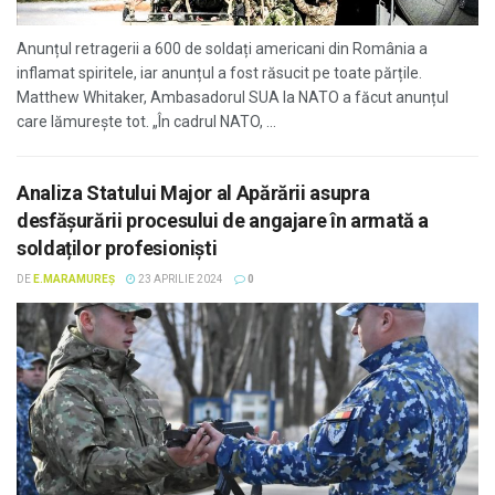
Anunțul retragerii a 600 de soldați americani din România a
inflamat spiritele, iar anunțul a fost răsucit pe toate părțile.
Matthew Whitaker, Ambasadorul SUA la NATO a făcut anunțul
care lămurește tot. „În cadrul NATO, ...
Analiza Statului Major al Apărării asupra
desfășurării procesului de angajare în armată a
soldaților profesioniști
DE
E.MARAMUREȘ
23 APRILIE 2024
0