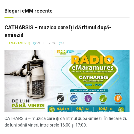
Bloguri eMM recente
CATHARSIS – muzica care îți dă ritmul după-
amiezii!
DE
EMARAMUREȘ
29 IULIE 2026
0
CATHARSIS – muzica care îți dă ritmul după-amiezii! În fiecare zi,
de luni până vineri, între orele 16:00 și 17:00,...