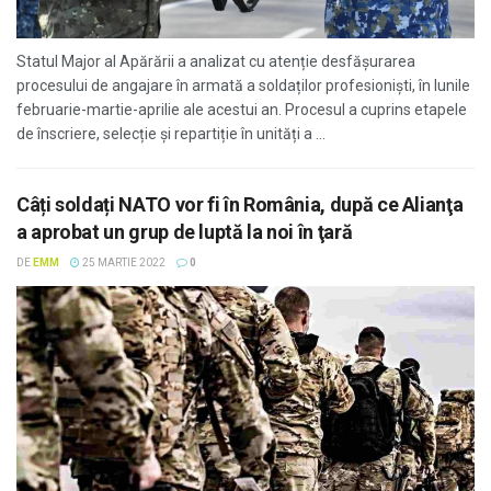
Statul Major al Apărării a analizat cu atenție desfășurarea
procesului de angajare în armată a soldaților profesioniști, în lunile
februarie-martie-aprilie ale acestui an. Procesul a cuprins etapele
de înscriere, selecție și repartiție în unități a ...
Câți soldați NATO vor fi în România, după ce Alianţa
a aprobat un grup de luptă la noi în ţară
DE
EMM
25 MARTIE 2022
0