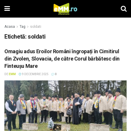
Acasa
Tag
soldati
Etichetă: soldati
Omagiu adus Eroilor Români îngropați în Cimitirul
din Zvolen, Slovacia, de către Corul bărbătesc din
Finteușu Mare
DE
EMM
9 DECEMBRIE 2025
0