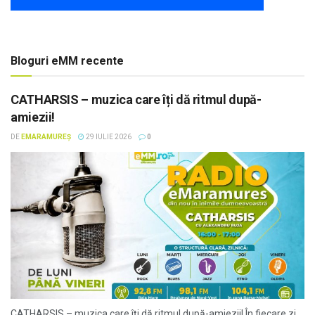
Bloguri eMM recente
CATHARSIS – muzica care îți dă ritmul după-
amiezii!
DE
EMARAMUREȘ
29 IULIE 2026
0
CATHARSIS – muzica care îți dă ritmul după-amiezii! În fiecare zi,