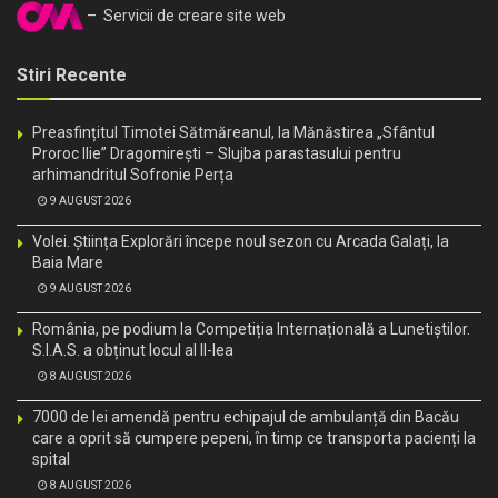
– Servicii de creare site web
Stiri Recente
Preasfințitul Timotei Sătmăreanul, la Mănăstirea „Sfântul
Proroc Ilie” Dragomirești – Slujba parastasului pentru
arhimandritul Sofronie Perța
9 AUGUST 2026
Volei. Știința Explorări începe noul sezon cu Arcada Galați, la
Baia Mare
9 AUGUST 2026
România, pe podium la Competiția Internațională a Lunetiștilor.
S.I.A.S. a obținut locul al II-lea
8 AUGUST 2026
7000 de lei amendă pentru echipajul de ambulanță din Bacău
care a oprit să cumpere pepeni, în timp ce transporta pacienți la
spital
8 AUGUST 2026