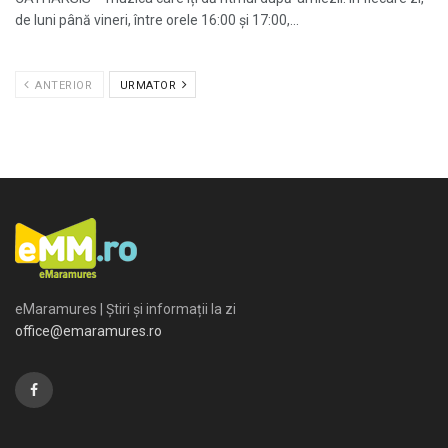
de luni până vineri, între orele 16:00 și 17:00,...
ANTERIOR
URMATOR
eMaramures | Știri și informații la zi
office@emaramures.ro