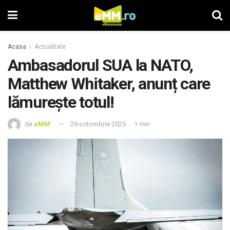
Acasa
Actualitate
Ambasadorul SUA la NATO,
Matthew Whitaker, anunț care
lămurește totul!
de
eMM
29 octombrie 2025
1 min