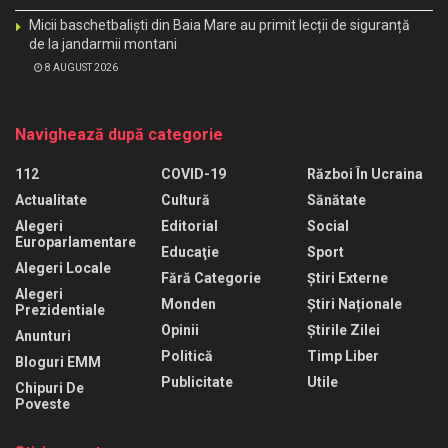
Micii baschetbaliști din Baia Mare au primit lecții de siguranță
de la jandarmii montani
8 AUGUST 2026
Navighează după categorie
112
COVID-19
Război În Ucraina
Actualitate
Cultură
Sănătate
Alegeri
Editorial
Social
Europarlamentare
Educaţie
Sport
Alegeri Locale
Fără Categorie
Știri Externe
Alegeri
Monden
Știri Naționale
Prezidentiale
Opinii
Știrile Zilei
Anunturi
Politică
Timp Liber
Bloguri EMM
Publicitate
Utile
Chipuri De
Poveste