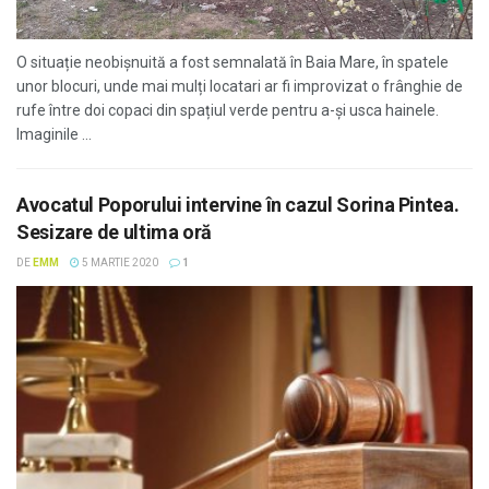
O situație neobișnuită a fost semnalată în Baia Mare, în spatele
unor blocuri, unde mai mulți locatari ar fi improvizat o frânghie de
rufe între doi copaci din spațiul verde pentru a-și usca hainele.
Imaginile ...
Avocatul Poporului intervine în cazul Sorina Pintea.
Sesizare de ultima oră
DE
EMM
5 MARTIE 2020
1