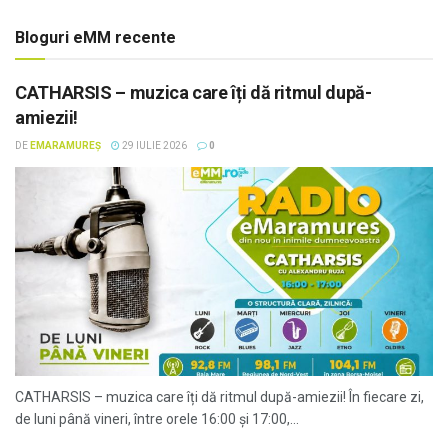
Bloguri eMM recente
CATHARSIS – muzica care îți dă ritmul după-
amiezii!
DE
EMARAMUREȘ
29 IULIE 2026
0
CATHARSIS – muzica care îți dă ritmul după-amiezii! În fiecare zi,
de luni până vineri, între orele 16:00 și 17:00,...