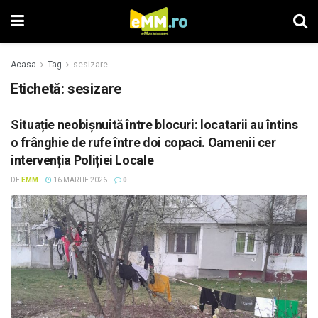
Acasa
Tag
sesizare
Etichetă: sesizare
Situație neobișnuită între blocuri: locatarii au întins
o frânghie de rufe între doi copaci. Oamenii cer
intervenția Poliției Locale
DE
EMM
16 MARTIE 2026
0