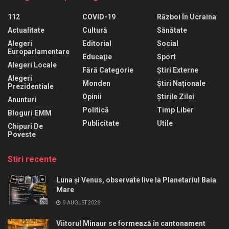
112
COVID-19
Război În Ucraina
Actualitate
Cultură
Sănătate
Alegeri
Editorial
Social
Europarlamentare
Educaţie
Sport
Alegeri Locale
Fără Categorie
Știri Externe
Alegeri
Monden
Știri Naționale
Prezidentiale
Opinii
Știrile Zilei
Anunturi
Politică
Timp Liber
Bloguri EMM
Publicitate
Utile
Chipuri De
Poveste
Stiri recente
Luna și Venus, observate live la Planetariul Baia
Mare
9 AUGUST 2026
Viitorul Minaur se formează în cantonament