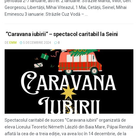
perioada 2-7 ianuarie, astfel: 2 ianuarie: Străzile Mandi, Viilor, Gen.
Georgescu, Libertății, Mihai Viteazul, 1 Mai, Cetății, Seinel, Mihai
Eminescu 3 ianuarie: Străzile Cuz Vodă – ...
”Caravana iubirii” – spectacol caritabil la Seini
DE
EMM
5 DECEMBRIE 2024
0
Spectacolul caritabil de succes ”Caravana iubirii” organizată de
eleva Liceului Teoretic Németh László din Baia Mare, Pápai Renáta
aflată la cea de-a treia ediție, va avea loc în 14 decembrie, de la