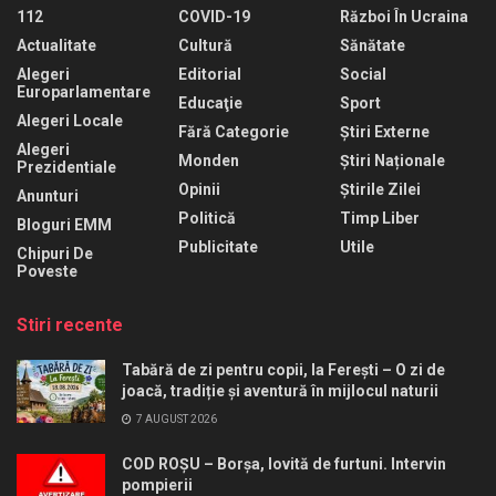
112
COVID-19
Război În Ucraina
Actualitate
Cultură
Sănătate
Alegeri
Editorial
Social
Europarlamentare
Educaţie
Sport
Alegeri Locale
Fără Categorie
Știri Externe
Alegeri
Monden
Știri Naționale
Prezidentiale
Opinii
Știrile Zilei
Anunturi
Politică
Timp Liber
Bloguri EMM
Publicitate
Utile
Chipuri De
Poveste
Stiri recente
Tabără de zi pentru copii, la Ferești – O zi de
joacă, tradiție și aventură în mijlocul naturii
7 AUGUST 2026
COD ROȘU – Borșa, lovită de furtuni. Intervin
pompierii