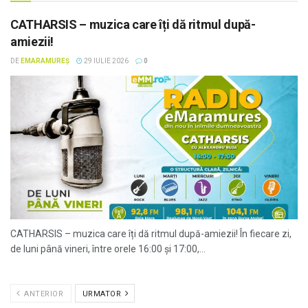
CATHARSIS – muzica care îți dă ritmul după-
amiezii!
DE
EMARAMUREȘ
29 IULIE 2026
0
CATHARSIS – muzica care îți dă ritmul după-amiezii! În fiecare zi,
de luni până vineri, între orele 16:00 și 17:00,...
ANTERIOR
URMATOR