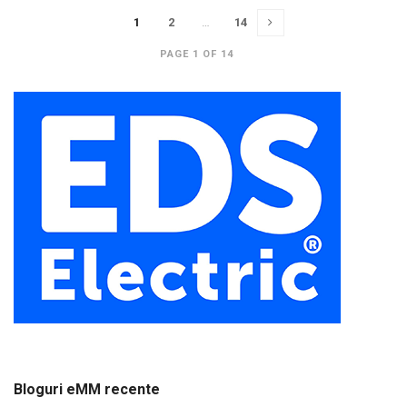
1
2
…
14
PAGE 1 OF 14
Bloguri eMM recente