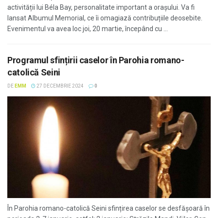
activității lui Béla Bay, personalitate important a orașului. Va fi
lansat Albumul Memorial, ce îi omagiază contribuțiile deosebite.
Evenimentul va avea loc joi, 20 martie, începând cu ...
Programul sfințirii caselor în Parohia romano-
catolică Seini
DE
EMM
27 DECEMBRIE 2024
0
În Parohia romano-catolică Seini sfințirea caselor se desfășoară în