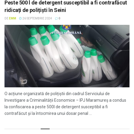
Peste 500 l de detergent susceptibil a fi contrafăcut
ridicați de polițiști în Seini
DE
EMM
26 SEPTEMBRIE 2024
0
O acțiune organizată de polițiștii din cadrul Serviciului de
Investigare a Criminalității Economice – IPJ Maramureș a condus
la confiscarea a peste 500l de detergent susceptibil a fi
contrafăcut și la întocmirea unui dosar penal ...