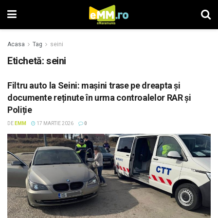
Acasa
Tag
seini
Etichetă: seini
Filtru auto la Seini: mașini trase pe dreapta și
documente reținute în urma controalelor RAR și
Poliție
DE
EMM
17 MARTIE 2026
0