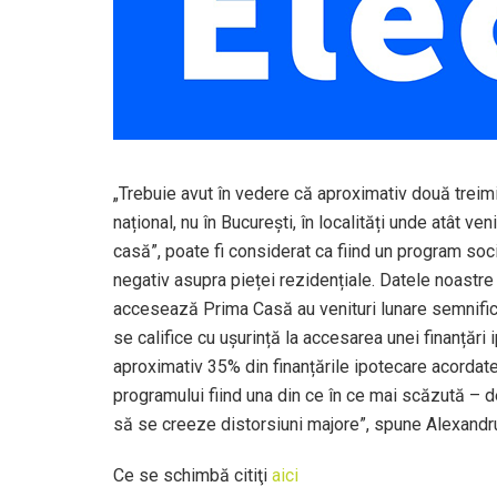
„Trebuie avut în vedere că aproximativ două treimi
național, nu în București, în localități unde atât ven
casă”, poate fi considerat ca fiind un program socia
negativ asupra pieței rezidențiale. Datele noastr
accesează Prima Casă au venituri lunare semnific
se califice cu ușurință la accesarea unei finanțări 
aproximativ 35% din finanțările ipotecare acordat
programului fiind una din ce în ce mai scăzută – dem
să se creeze distorsiuni majore”, spune Alexandr
Ce se schimbă citiţi
aici