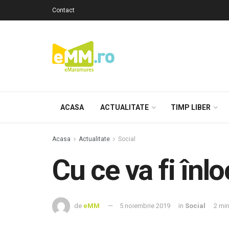
Contact
ACASA
ACTUALITATE
TIMP LIBER
Acasa
Actualitate
Social
Cu ce va fi în
de
eMM
5 noiembrie 2019
in
Social
2 mi