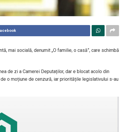
Facebook
antă, mai socială, denumit „O familie, o casă”, care schimbă
inea de zi a Camerei Deputaților, dar e blocat acolo din
e o moțiune de cenzură, iar prioritățile legislativului s-au