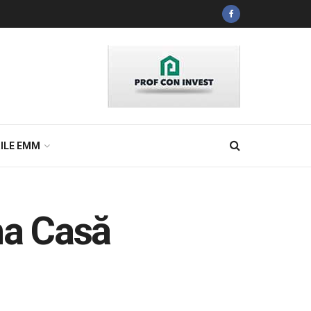
ILE EMM
ma Casă