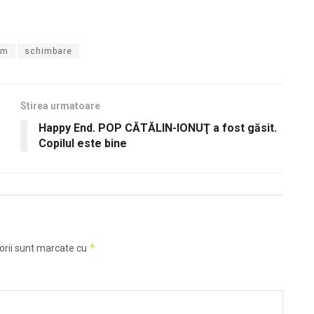
am
schimbare
Stirea urmatoare
Happy End. POP CĂTĂLIN-IONUŢ a fost găsit.
Copilul este bine
*
orii sunt marcate cu