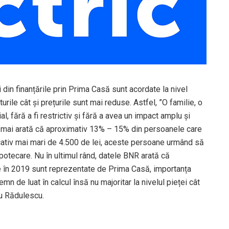
 din finanțările prin Prima Casă sunt acordate la nivel
iturile cât și prețurile sunt mai reduse. Astfel, ”O familie, o
l, fără a fi restrictiv și fără a avea un impact amplu și
e mai arată că aproximativ 13% – 15% din persoanele care
ativ mai mari de 4.500 de lei, aceste persoane urmând să
ipotecare. Nu în ultimul rând, datele BNR arată că
e în 2019 sunt reprezentate de Prima Casă, importanța
n de luat în calcul însă nu majoritar la nivelul pieței cât
u Rădulescu.