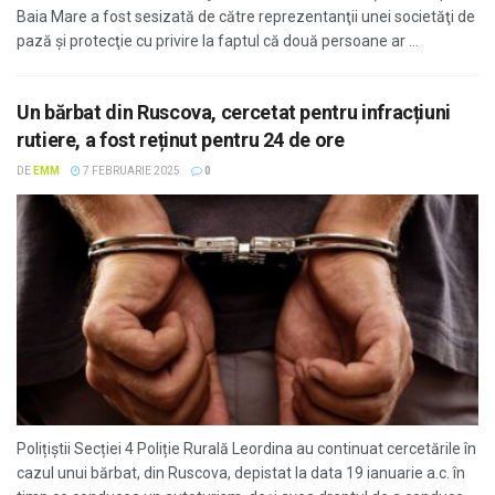
Baia Mare a fost sesizată de către reprezentanţii unei societăţi de
pază şi protecţie cu privire la faptul că două persoane ar ...
Un bărbat din Ruscova, cercetat pentru infracțiuni
rutiere, a fost reținut pentru 24 de ore
DE
EMM
7 FEBRUARIE 2025
0
Polițiștii Secției 4 Poliție Rurală Leordina au continuat cercetările în
cazul unui bărbat, din Ruscova, depistat la data 19 ianuarie a.c. în