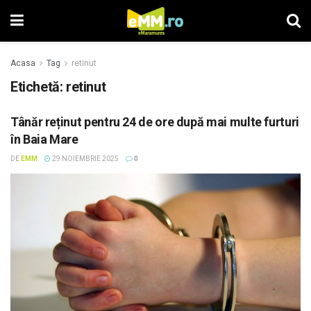
Acasa
Tag
retinut
Etichetă: retinut
Tânăr reținut pentru 24 de ore după mai multe furturi
în Baia Mare
DE
EMM
29 NOIEMBRIE 2025
0