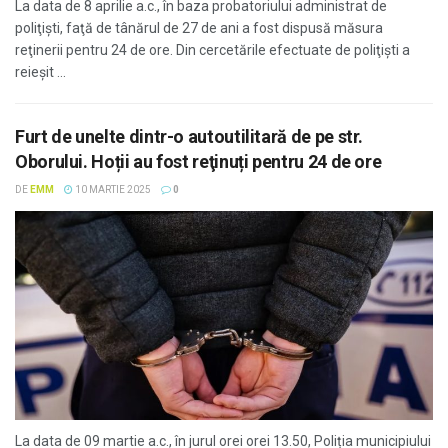
La data de 8 aprilie a.c., în baza probatoriului administrat de
poliţişti, faţă de tânărul de 27 de ani a fost dispusă măsura
reţinerii pentru 24 de ore. Din cercetările efectuate de poliţişti a
reieşit ...
Furt de unelte dintr-o autoutilitară de pe str.
Oborului. Hoții au fost reţinuți pentru 24 de ore
DE
EMM
10 MARTIE 2025
0
La data de 09 martie a.c., în jurul orei orei 13.50, Poliția municipiului