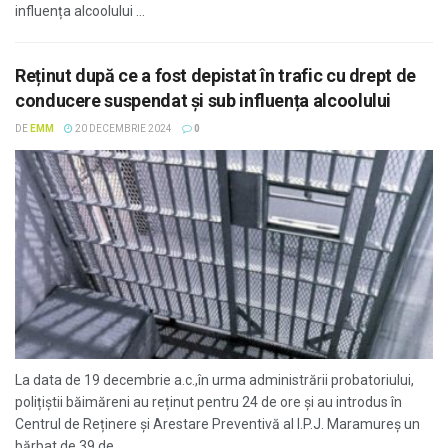
influența alcoolului ...
Reținut după ce a fost depistat în trafic cu drept de
conducere suspendat și sub influența alcoolului
DE
EMM
20 DECEMBRIE 2024
0
La data de 19 decembrie a.c.,în urma administrării probatoriului,
polițiștii băimăreni au reținut pentru 24 de ore și au introdus în
Centrul de Reținere și Arestare Preventivă al I.P.J. Maramureș un
bărbat de 39 de ...