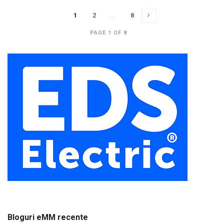
1
2
…
8
PAGE 1 OF 8
Bloguri eMM recente