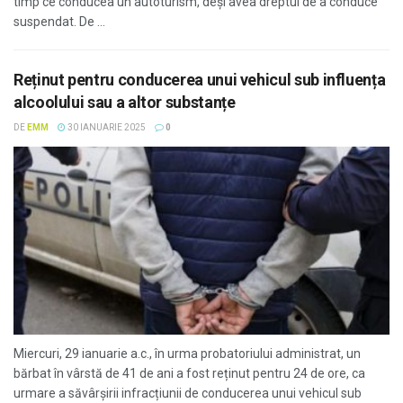
timp ce conducea un autoturism, deși avea dreptul de a conduce
suspendat. De ...
Reținut pentru conducerea unui vehicul sub influența
alcoolului sau a altor substanțe
DE
EMM
30 IANUARIE 2025
0
Miercuri, 29 ianuarie a.c., în urma probatoriului administrat, un
bărbat în vârstă de 41 de ani a fost reținut pentru 24 de ore, ca
urmare a săvârșirii infracțiunii de conducerea unui vehicul sub