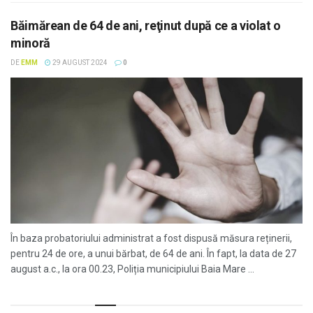
Băimărean de 64 de ani, reţinut după ce a violat o
minoră
DE
EMM
29 AUGUST 2024
0
În baza probatoriului administrat a fost dispusă măsura reținerii,
pentru 24 de ore, a unui bărbat, de 64 de ani. În fapt, la data de 27
august a.c., la ora 00.23, Poliția municipiului Baia Mare ...