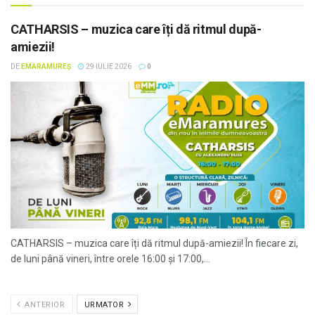
CATHARSIS – muzica care îți dă ritmul după-
amiezii!
DE
EMARAMUREȘ
29 IULIE 2026
0
CATHARSIS – muzica care îți dă ritmul după-amiezii! În fiecare zi,
de luni până vineri, între orele 16:00 și 17:00,...
ANTERIOR
URMATOR