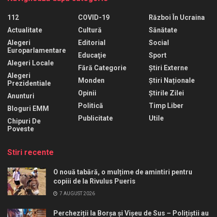
112
COVID-19
Război În Ucraina
Actualitate
Cultură
Sănătate
Alegeri
Editorial
Social
Europarlamentare
Educaţie
Sport
Alegeri Locale
Fără Categorie
Știri Externe
Alegeri
Monden
Știri Naționale
Prezidentiale
Opinii
Știrile Zilei
Anunturi
Politică
Timp Liber
Bloguri EMM
Publicitate
Utile
Chipuri De
Poveste
Stiri recente
O nouă tabără, o mulțime de amintiri pentru
copiii de la Rivulus Pueris
7 AUGUST 2026
Percheziții la Borșa și Vișeu de Sus – Polițiștii au