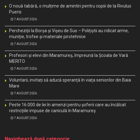
O nouă tabără, o mulțime de amintiri pentru copiii de la Rivulus
Pueris
7 AUGUST 2026
Percheziții la Borșa și Vișeu de Sus – Polițiștii au ridicat arme,
muniție, trofee și materiale pirotehnice
7 AUGUST 2026
Profesori și elevi din Maramureș, împreună la Școala de Vară
MERITO
7 AUGUST 2026
Voluntarii, invitați să aducă speranță în viața seniorilor din Baia
Mare
7 AUGUST 2026
Peste 16.000 de lei în amenzi pentru șoferii care au încălcat
restricțiile impuse de caniculă în Maramureș
7 AUGUST 2026
Navighează după categorie