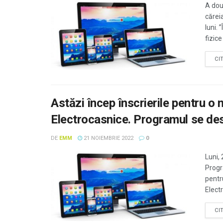
A dou
cărei
luni.
fizice
CI
Astăzi încep înscrierile pentru o
Electrocasnice. Programul se des
DE
EMM
21 NOIEMBRIE 2022
0
Luni,
Progr
pentr
Elect
CI