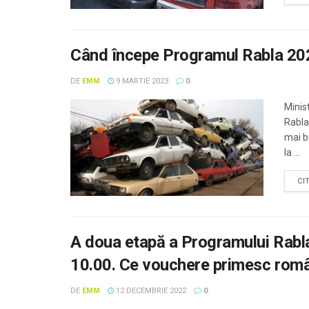
Când începe Programul Rabla 202
DE
EMM
9 MARTIE 2023
0
Minis
Rabla
mai b
la ...
CI
A doua etapă a Programului Rabla
10.00. Ce vouchere primesc româ
DE
EMM
12 DECEMBRIE 2022
0