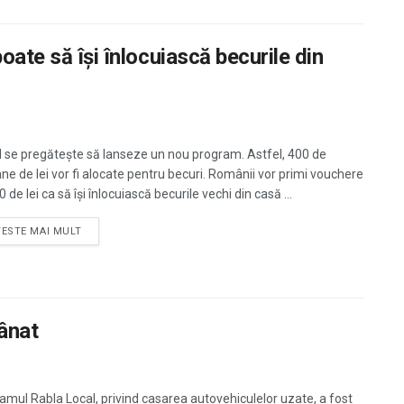
oate să își înlocuiască becurile din
l se pregătește să lanseze un nou program. Astfel, 400 de
ane de lei vor fi alocate pentru becuri. Românii vor primi vouchere
 de lei ca să își înlocuiască becurile vechi din casă ...
TESTE MAI MULT
ânat
amul Rabla Local, privind casarea autovehiculelor uzate, a fost