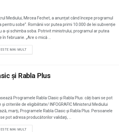
trul Mediului, Mircea Fechet, a anunțat când începe programul
a pentru sobe”. Românii vor putea primi 10.000 de lei subvenție
u a-și schimba soba. Potrivit ministrului, programul ar putea
 în februarie. „Are o mică ...
TESTE MAI MULT
sic și Rabla Plus
nsează Programele Rabla Clasic și Rabla Plus: câți bani se pot
 și criteriile de eligibilitate/ INFOGRAFIC Ministerul Mediului
ază, marţi, Programele Rabla Clasic şi Rabla Plus. Persoanele
 se pot adresa producătorilor validaţi, ...
TESTE MAI MULT