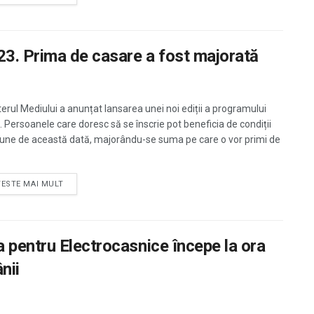
3. Prima de casare a fost majorată
terul Mediului a anunțat lansarea unei noi ediții a programului
. Persoanele care doresc să se înscrie pot beneficia de condiții
une de această dată, majorându-se suma pe care o vor primi de
TESTE MAI MULT
 pentru Electrocasnice începe la ora
nii