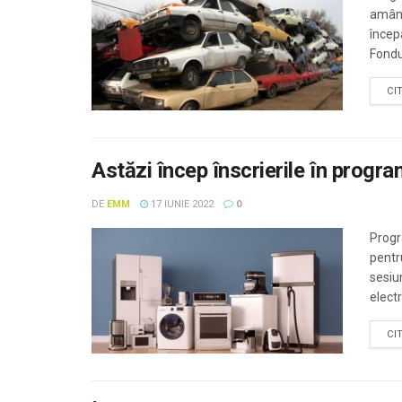
amâna
încep
Fondu
CI
Astăzi încep înscrierile în progr
DE
EMM
17 IUNIE 2022
0
Progr
pentr
sesiu
elect
CI