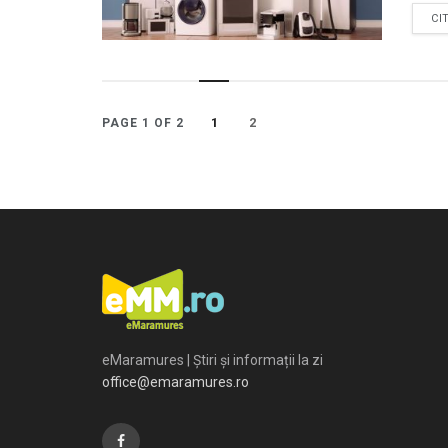
CI
1
2
PAGE 1 OF 2
eMaramures | Știri și informații la zi
office@emaramures.ro