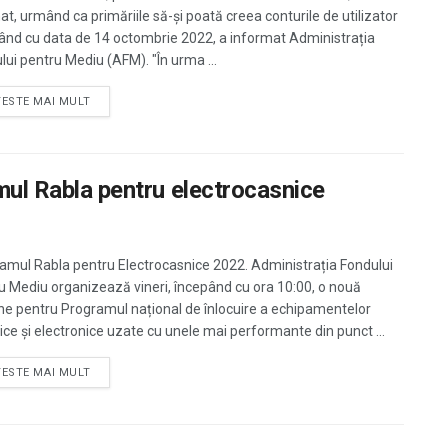
t, urmând ca primăriile să-şi poată creea conturile de utilizator
ând cu data de 14 octombrie 2022, a informat Administrația
lui pentru Mediu (AFM). "În urma ...
TESTE MAI MULT
amul Rabla pentru electrocasnice
amul Rabla pentru Electrocasnice 2022. Administrația Fondului
u Mediu organizează vineri, începând cu ora 10:00, o nouă
ne pentru Programul național de înlocuire a echipamentelor
rice și electronice uzate cu unele mai performante din punct ...
TESTE MAI MULT