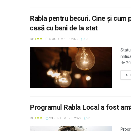
Rabla pentru becuri. Cine și cum p
casă cu bani de la stat
DE
EMM
5 OCTOMBRIE 2022
0
Statu
milio
de 200
CI
Programul Rabla Local a fost am
DE
EMM
23 SEPTEMBRIE 2022
0
Progr