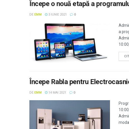
Începe o nouă etapă a programulu
DE
EMM
3 IUNIE 2021
0
Admin
a pro
Admin
10:00
CI
Începe Rabla pentru Electrocasnic
DE
EMM
14 MAI 2021
0
Progr
10:00
Admin
modal