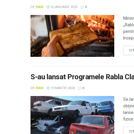
DE
EMM
16 IANUARIE 2025
0
Minis
„Rabl
pentr
începe
CI
S-au lansat Programele Rabla Cla
DE
EMM
19 MARTIE 2024
0
Se la
obține
lanse
fizice
CI