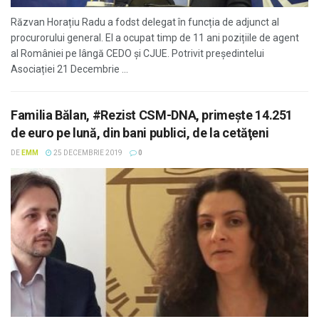
Răzvan Horațiu Radu a fodst delegat în funcția de adjunct al
procurorului general. El a ocupat timp de 11 ani pozițiile de agent
al României pe lângă CEDO şi CJUE. Potrivit președintelui
Asociației 21 Decembrie ...
Familia Bălan, #Rezist CSM-DNA, primeşte 14.251
de euro pe lună, din bani publici, de la cetăţeni
DE
EMM
25 DECEMBRIE 2019
0