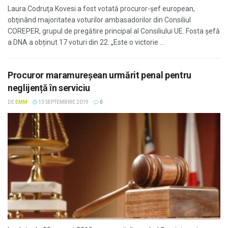
Laura Codruţa Kovesi a fost votată procuror-șef european,
obţinând majoritatea voturilor ambasadorilor din Consiliul
COREPER, grupul de pregătire principal al Consiliului UE. Fosta șefă
a DNA a obținut 17 voturi din 22. „Este o victorie ...
Procuror maramureșean urmărit penal pentru
neglijență în serviciu
DE
EMM
13 SEPTEMBRIE 2019
0