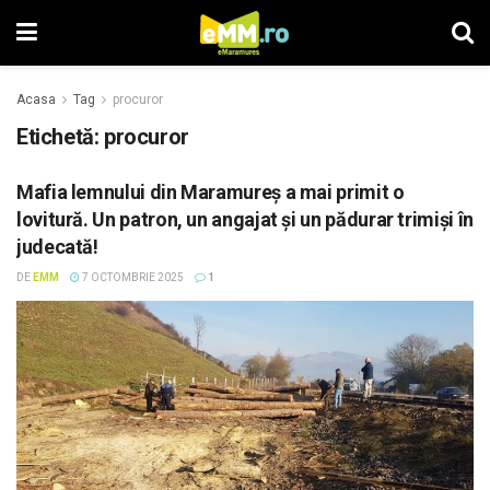
Acasa
Tag
procuror
Etichetă: procuror
Mafia lemnului din Maramureș a mai primit o
lovitură. Un patron, un angajat și un pădurar trimiși în
judecată!
DE
EMM
7 OCTOMBRIE 2025
1