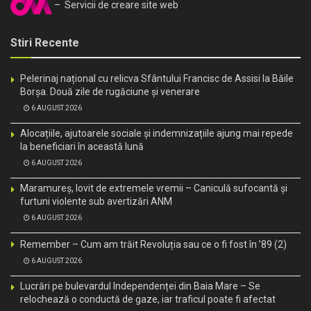
– Servicii de creare site web
Stiri Recente
Pelerinaj național cu relicva Sfântului Francisc de Assisi la Băile
Borșa. Două zile de rugăciune și venerare
6 AUGUST 2026
Alocațiile, ajutoarele sociale și indemnizațiile ajung mai repede
la beneficiari în această lună
6 AUGUST 2026
Maramureș, lovit de extremele vremii – Caniculă sufocantă și
furtuni violente sub avertizări ANM
6 AUGUST 2026
Remember – Cum am trăit Revoluția sau ce o fi fost în ’89 (2)
6 AUGUST 2026
Lucrări pe bulevardul Independenței din Baia Mare – Se
relochează o conductă de gaze, iar traficul poate fi afectat