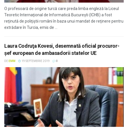
O profesoară de origine turcă care preda limba engleză la Liceul
Teoretic Internaţional de Informatică Bucureşti (ICHB) a fost
reţinută de poliţiştii români în baza unui mandat de reţinere pentru
extrădare în Turcia, emis de ...
Laura Codruţa Kovesi, desemnată oficial procuror-
şef european de ambasadorii statelor UE
DE
EMM
19 SEPTEMBRIE 2019
0