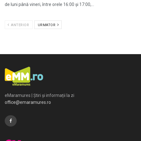
de luni până vineri, între orele 16:00 și 17:00,...
ANTERIOR
URMATOR
eMaramures | Știri și informații la zi
office@emaramures.ro