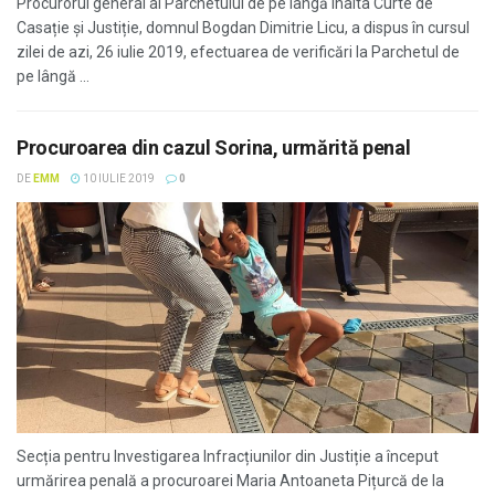
Procurorul general al Parchetului de pe lângă Înalta Curte de
Casație și Justiție, domnul Bogdan Dimitrie Licu, a dispus în cursul
zilei de azi, 26 iulie 2019, efectuarea de verificări la Parchetul de
pe lângă ...
Procuroarea din cazul Sorina, urmărită penal
DE
EMM
10 IULIE 2019
0
Secția pentru Investigarea Infracțiunilor din Justiție a început
urmărirea penală a procuroarei Maria Antoaneta Pițurcă de la