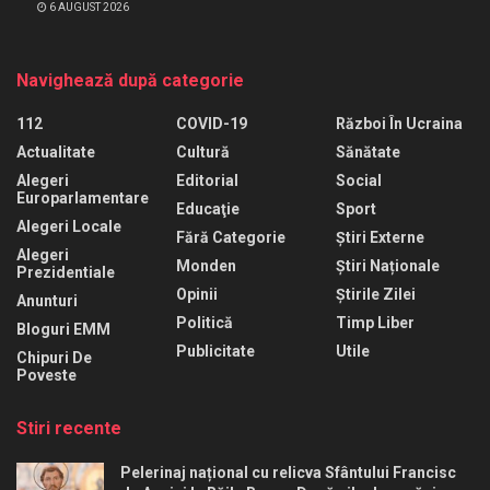
6 AUGUST 2026
Navighează după categorie
112
COVID-19
Război În Ucraina
Actualitate
Cultură
Sănătate
Alegeri
Editorial
Social
Europarlamentare
Educaţie
Sport
Alegeri Locale
Fără Categorie
Știri Externe
Alegeri
Monden
Știri Naționale
Prezidentiale
Opinii
Știrile Zilei
Anunturi
Politică
Timp Liber
Bloguri EMM
Publicitate
Utile
Chipuri De
Poveste
Stiri recente
Pelerinaj național cu relicva Sfântului Francisc