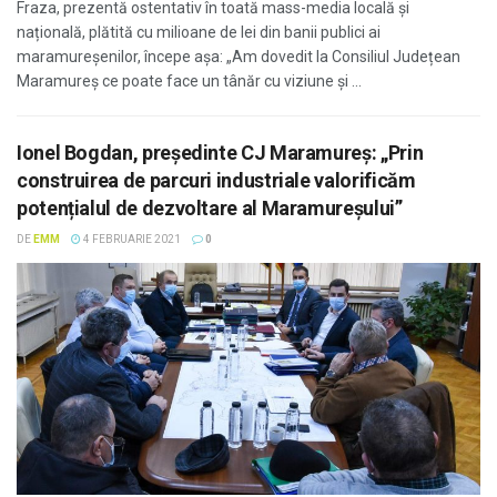
Fraza, prezentă ostentativ în toată mass-media locală și
națională, plătită cu milioane de lei din banii publici ai
maramureșenilor, începe așa: „Am dovedit la Consiliul Județean
Maramureș ce poate face un tânăr cu viziune și ...
Ionel Bogdan, preşedinte CJ Maramureş: „Prin
construirea de parcuri industriale valorificăm
potențialul de dezvoltare al Maramureșului”
DE
EMM
4 FEBRUARIE 2021
0