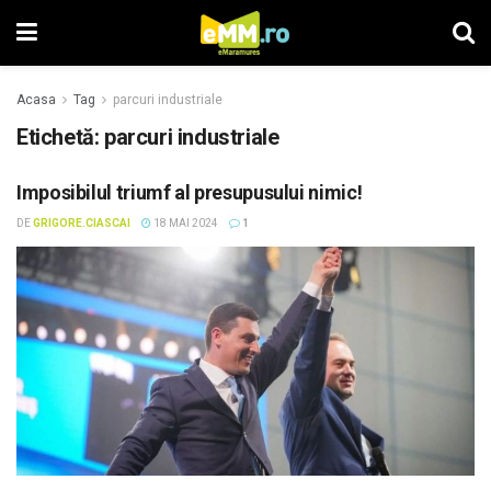
Acasa
Tag
parcuri industriale
Etichetă: parcuri industriale
Imposibilul triumf al presupusului nimic!
DE
GRIGORE.CIASCAI
18 MAI 2024
1