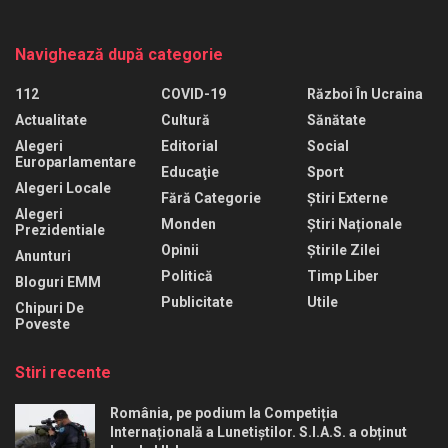
Navighează după categorie
112
COVID-19
Război În Ucraina
Actualitate
Cultură
Sănătate
Alegeri
Editorial
Social
Europarlamentare
Educaţie
Sport
Alegeri Locale
Fără Categorie
Știri Externe
Alegeri
Monden
Știri Naționale
Prezidentiale
Opinii
Știrile Zilei
Anunturi
Politică
Timp Liber
Bloguri EMM
Publicitate
Utile
Chipuri De
Poveste
Stiri recente
România, pe podium la Competiția
Internațională a Lunetiștilor. S.I.A.S. a obținut