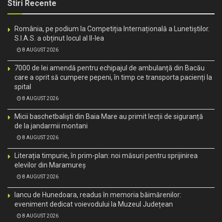
Stiri Recente
România, pe podium la Competiția Internațională a Lunetiștilor.
S.I.A.S. a obținut locul al II-lea
8 AUGUST 2026
7000 de lei amendă pentru echipajul de ambulanță din Bacău
care a oprit să cumpere pepeni, în timp ce transporta pacienți la
spital
8 AUGUST 2026
Micii baschetbaliști din Baia Mare au primit lecții de siguranță
de la jandarmii montani
8 AUGUST 2026
Literația timpurie, în prim-plan: noi măsuri pentru sprijinirea
elevilor din Maramureș
8 AUGUST 2026
Iancu de Hunedoara, readus în memoria băimărenilor:
eveniment dedicat voievodului la Muzeul Județean
8 AUGUST 2026