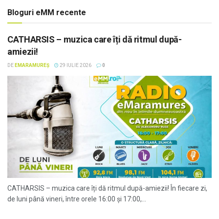
Bloguri eMM recente
CATHARSIS – muzica care îți dă ritmul după-
amiezii!
DE
EMARAMUREȘ
29 IULIE 2026
0
CATHARSIS – muzica care îți dă ritmul după-amiezii! În fiecare zi,
de luni până vineri, între orele 16:00 și 17:00,...