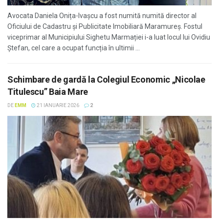
Avocata Daniela Onița-Ivașcu a fost numită numită director al
Oficiului de Cadastru și Publicitate Imobiliară Maramureș. Fostul
viceprimar al Municipiului Sighetu Marmației i-a luat locul lui Ovidiu
Ștefan, cel care a ocupat funcția în ultimii ...
Schimbare de gardă la Colegiul Economic „Nicolae
Titulescu” Baia Mare
DE
EMM
21 IANUARIE 2026
2