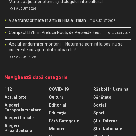
Mare, spațiu al prieteniei și dialogului intercultural
8 AUGUST 2026
Vise transformate în artă la Filiala Traian
8 AUGUST 2026
Compact LIVE, în Preluca Nouă, de Perseide Fest
8 AUGUST 2026
Apelul jandarmilor montani – Natura se admiră la pas, nu se
cucerește cu zgomotul motoarelor!
8 AUGUST 2026
Navighează după categorie
112
COVID-19
Război În Ucraina
Actualitate
Cultură
Sănătate
Alegeri
Editorial
Social
Europarlamentare
Educaţie
Sport
Alegeri Locale
Fără Categorie
Știri Externe
Alegeri
Monden
Știri Naționale
Prezidentiale