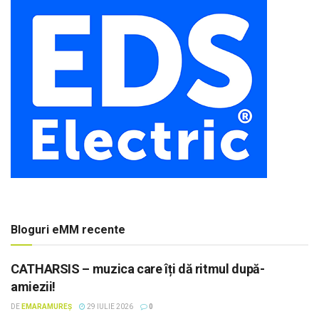
Bloguri eMM recente
CATHARSIS – muzica care îți dă ritmul după-
amiezii!
DE
EMARAMUREȘ
29 IULIE 2026
0