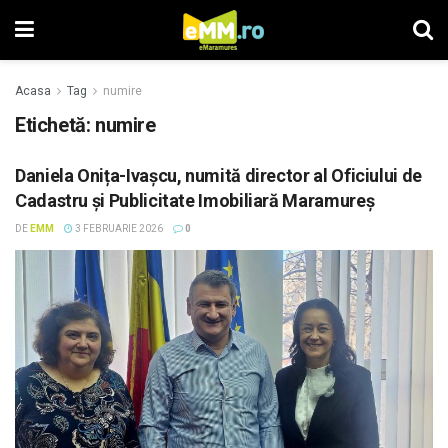
Acasa
Tag
numire
Etichetă: numire
Daniela Onița-Ivașcu, numită director al Oficiului de
Cadastru și Publicitate Imobiliară Maramureș
DE
EMM
3 FEBRUARIE 2026
0