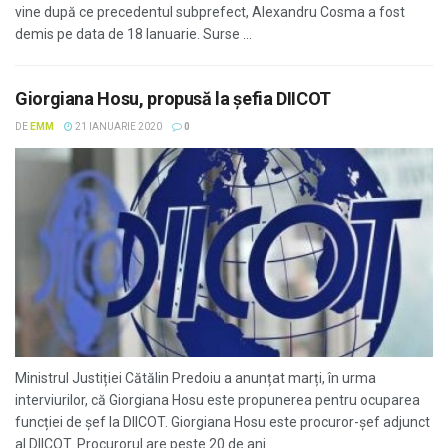
vine după ce precedentul subprefect, Alexandru Cosma a fost
demis pe data de 18 Ianuarie. Surse ...
Giorgiana Hosu, propusă la șefia DIICOT
DE
EMM
21 IANUARIE 2020
0
Ministrul Justiției Cătălin Predoiu a anunțat marți, în urma
interviurilor, că Giorgiana Hosu este propunerea pentru ocuparea
funcției de șef la DIICOT. Giorgiana Hosu este procuror-șef adjunct
al DIICOT. Procurorul are peste 20 de ani ...