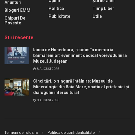
Opinii
Știrile Zilei
Anunturi
Politică
Timp Liber
Bloguri EMM
Publicitate
Utile
Chipuri De
Poveste
Stiri recente
Iancu de Hunedoara, readus în memoria
băimărenilor: eveniment dedicat voievodului la
Muzeul Județean
8 AUGUST 2026
Cinci țări, o singură întâlnire: Muzeul de
Mineralogie din Baia Mare, spațiu al prieteniei și
dialogului intercultural
8 AUGUST 2026
Termeni de folosire
Politica de confidentialitate