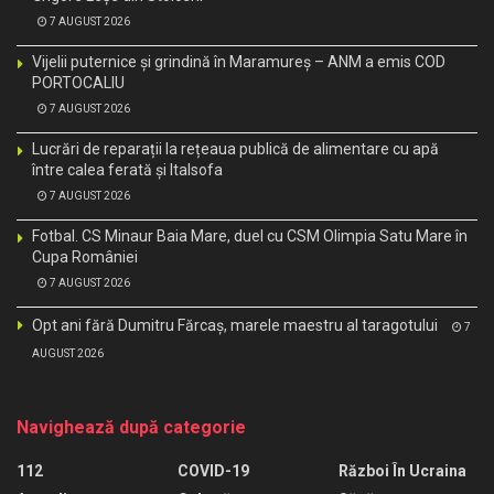
7 AUGUST 2026
Vijelii puternice și grindină în Maramureș – ANM a emis COD
PORTOCALIU
7 AUGUST 2026
Lucrări de reparații la rețeaua publică de alimentare cu apă
între calea ferată și Italsofa
7 AUGUST 2026
Fotbal. CS Minaur Baia Mare, duel cu CSM Olimpia Satu Mare în
Cupa României
7 AUGUST 2026
Opt ani fără Dumitru Fărcaș, marele maestru al taragotului
7
AUGUST 2026
Navighează după categorie
112
COVID-19
Război În Ucraina