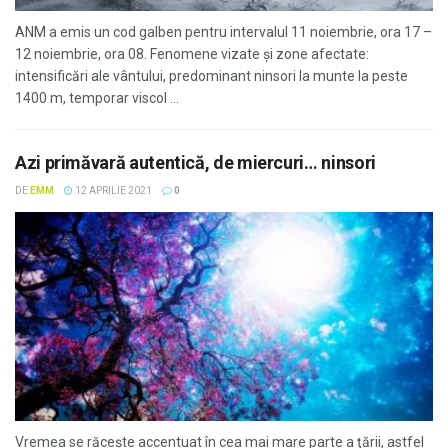
ANM a emis un cod galben pentru intervalul 11 noiembrie, ora 17 –
12 noiembrie, ora 08. Fenomene vizate și zone afectate:
intensificări ale vântului, predominant ninsori la munte la peste
1400 m, temporar viscol ...
Azi primăvară autentică, de miercuri… ninsori
DE
EMM
12 APRILIE 2021
0
Vremea se răceşte accentuat în cea mai mare parte a ţării, astfel