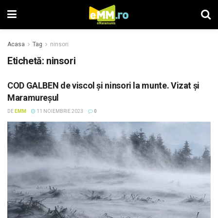
Acasa
Tag
ninsori
Etichetă: ninsori
COD GALBEN de viscol şi ninsori la munte. Vizat şi
Maramureşul
DE
EMM
11 NOIEMBRIE 2023
0