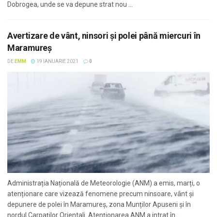
Dobrogea, unde se va depune strat nou ...
Avertizare de vânt, ninsori și polei până miercuri în
Maramureş
DE
EMM
19 IANUARIE 2021
0
Administrația Națională de Meteorologie (ANM) a emis, marți, o
atenționare care vizează fenomene precum ninsoare, vânt și
depunere de polei în Maramureș, zona Munților Apuseni și în
nordul Carpaților Orientali. Atenționarea ANM a intrat în ...