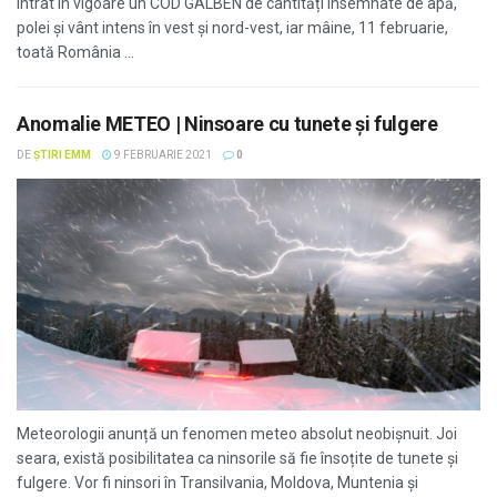
intrat în vigoare un COD GALBEN de cantități însemnate de apă,
polei și vânt intens în vest și nord-vest, iar mâine, 11 februarie,
toată România ...
Anomalie METEO | Ninsoare cu tunete și fulgere
DE
ȘTIRI EMM
9 FEBRUARIE 2021
0
Meteorologii anunță un fenomen meteo absolut neobișnuit. Joi
seara, există posibilitatea ca ninsorile să fie însoțite de tunete și
fulgere. Vor fi ninsori în Transilvania, Moldova, Muntenia şi