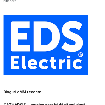
ninsoare. ...
Bloguri eMM recente
CATHARSIS – muzica care îți dă ritmul după-