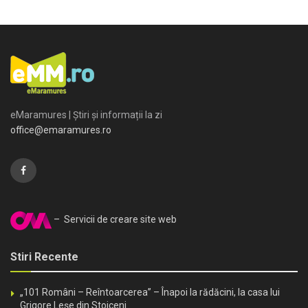
eMaramures | Știri și informații la zi
office@emaramures.ro
– Servicii de creare site web
Stiri Recente
„101 Români – Reîntoarcerea” – Înapoi la rădăcini, la casa lui
Grigore Leșe din Stoiceni