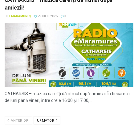
amiezii!
DE
EMARAMUREȘ
29 IULIE 2026
0
CATHARSIS – muzica care îți dă ritmul după-amiezii! În fiecare zi,
de luni până vineri, între orele 16:00 și 17:00,...
ANTERIOR
URMATOR