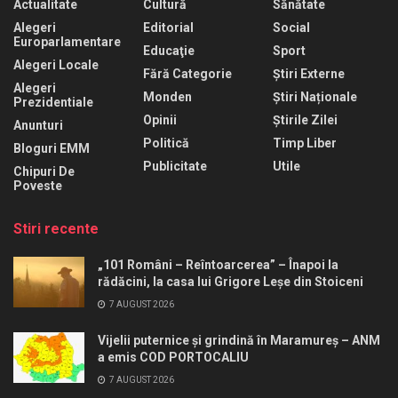
Actualitate
Cultură
Sănătate
Alegeri
Editorial
Social
Europarlamentare
Educaţie
Sport
Alegeri Locale
Fără Categorie
Știri Externe
Alegeri
Monden
Știri Naționale
Prezidentiale
Opinii
Știrile Zilei
Anunturi
Politică
Timp Liber
Bloguri EMM
Publicitate
Utile
Chipuri De
Poveste
Stiri recente
„101 Români – Reîntoarcerea” – Înapoi la
rădăcini, la casa lui Grigore Leșe din Stoiceni
7 AUGUST 2026
Vijelii puternice și grindină în Maramureș – ANM
a emis COD PORTOCALIU
7 AUGUST 2026