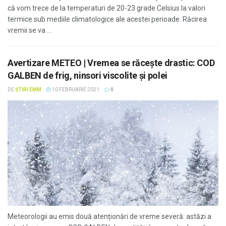
că vom trece de la temperaturi de 20-23 grade Celsius la valori
termice sub mediile climatologice ale acestei perioade. Răcirea
vremii se va ...
Avertizare METEO | Vremea se răcește drastic: COD
GALBEN de frig, ninsori viscolite și polei
DE
ȘTIRI EMM
10 FEBRUARIE 2021
0
Meteorologii au emis două atenționări de vreme severă: astăzi a