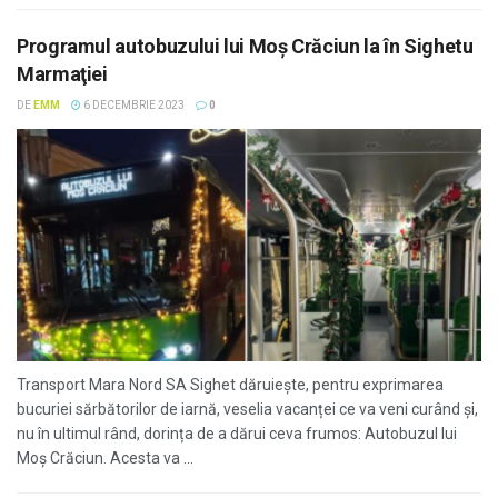
Programul autobuzului lui Moş Crăciun la în Sighetu
Marmaţiei
DE
EMM
6 DECEMBRIE 2023
0
Transport Mara Nord SA Sighet dăruieşte, pentru exprimarea
bucuriei sărbătorilor de iarnă, veselia vacanței ce va veni curând și,
nu în ultimul rând, dorința de a dărui ceva frumos: Autobuzul lui
Moș Crăciun. Acesta va ...