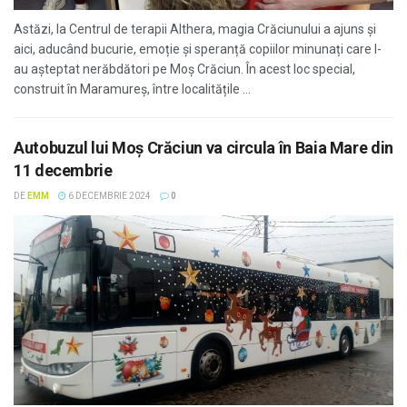
Astăzi, la Centrul de terapii Althera, magia Crăciunului a ajuns și
aici, aducând bucurie, emoție și speranță copiilor minunați care l-
au așteptat nerăbdători pe Moș Crăciun. În acest loc special,
construit în Maramureș, între localitățile ...
Autobuzul lui Moș Crăciun va circula în Baia Mare din
11 decembrie
DE
EMM
6 DECEMBRIE 2024
0