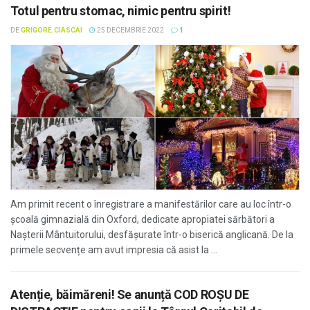
Totul pentru stomac, nimic pentru spirit!
DE
GRIGORE.CIASCAI
25 DECEMBRIE 2022
1
Am primit recent o înregistrare a manifestărilor care au loc într-o
școală gimnazială din Oxford, dedicate apropiatei sărbători a
Nașterii Mântuitorului, desfășurate într-o biserică anglicană. De la
primele secvențe am avut impresia că asist la ...
Atenție, băimăreni! Se anunță COD ROȘU DE