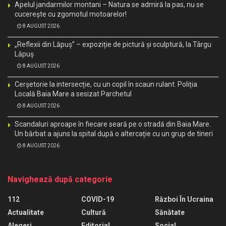
Apelul jandarmilor montani – Natura se admiră la pas, nu se
cucerește cu zgomotul motoarelor!
8 AUGUST 2026
„Reflexii din Lăpuș” – expoziție de pictură și sculptură, la Târgu
Lăpuș
8 AUGUST 2026
Cerșetorie la intersecție, cu un copil în scaun rulant. Poliția
Locală Baia Mare a sesizat Parchetul
8 AUGUST 2026
Scandaluri aproape în fiecare seară pe o stradă din Baia Mare.
Un bărbat a ajuns la spital după o altercație cu un grup de tineri
8 AUGUST 2026
Navighează după categorie
112
COVID-19
Război În Ucraina
Actualitate
Cultură
Sănătate
Alegeri
Editorial
Social