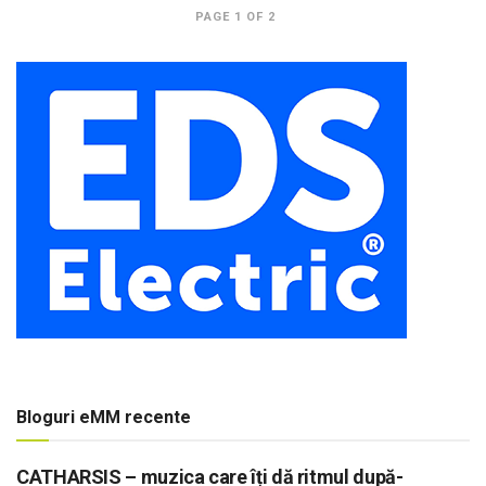
PAGE 1 OF 2
Bloguri eMM recente
CATHARSIS – muzica care îți dă ritmul după-