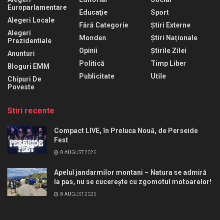
Europarlamentare
Educaţie
Sport
Alegeri Locale
Fără Categorie
Știri Externe
Alegeri
Monden
Știri Naționale
Prezidentiale
Opinii
Știrile Zilei
Anunturi
Politică
Timp Liber
Bloguri EMM
Publicitate
Utile
Chipuri De
Poveste
Stiri recente
Compact LIVE, în Preluca Nouă, de Perseide
Fest
8 AUGUST 2026
Apelul jandarmilor montani – Natura se admiră
la pas, nu se cucerește cu zgomotul motoarelor!
8 AUGUST 2026