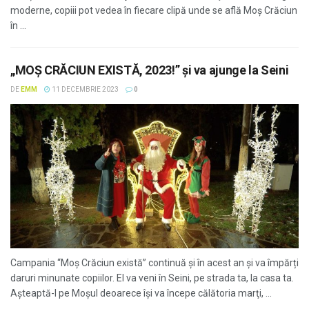
moderne, copiii pot vedea în fiecare clipă unde se află Moş Crăciun
în ...
„MOȘ CRĂCIUN EXISTĂ, 2023!” şi va ajunge la Seini
DE
EMM
11 DECEMBRIE 2023
0
Campania “Moș Crăciun există” continuă şi în acest an şi va împărți
daruri minunate copiilor. El va veni în Seini, pe strada ta, la casa ta.
Așteaptă-l pe Moșul deoarece își va începe călătoria marţi, ...