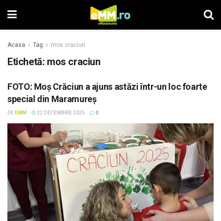
Acasa
Tag
mos craciun
Etichetă: mos craciun
FOTO: Moș Crăciun a ajuns astăzi într-un loc foarte
special din Maramureș
DE
EMM
22 DECEMBRIE 2025
0