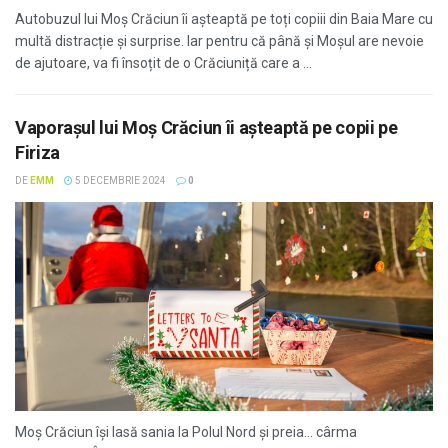
Autobuzul lui Moș Crăciun îi așteaptă pe toți copiii din Baia Mare cu
multă distracție și surprise. Iar pentru că până și Moșul are nevoie
de ajutoare, va fi însoțit de o Crăciuniță care a ...
Vaporașul lui Moș Crăciun îi așteaptă pe copii pe
Firiza
DE
EMM
5 DECEMBRIE 2024
0
Moș Crăciun își lasă sania la Polul Nord și preia… cârma