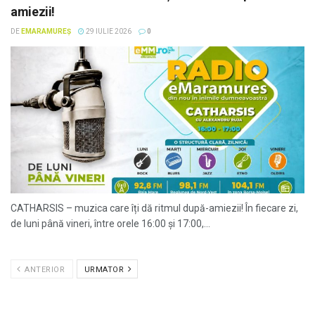
amiezii!
DE
EMARAMUREȘ
29 IULIE 2026
0
CATHARSIS – muzica care îți dă ritmul după-amiezii! În fiecare zi,
de luni până vineri, între orele 16:00 și 17:00,...
ANTERIOR
URMATOR