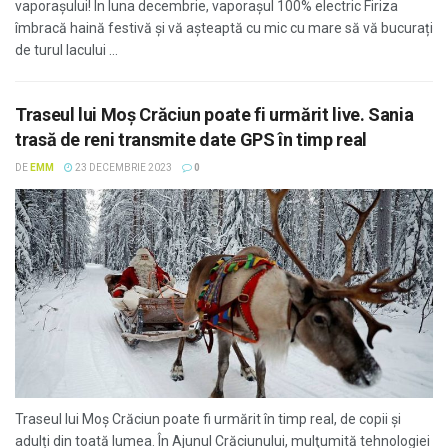
vaporașului! În luna decembrie, vaporașul 100% electric Firiza
îmbracă haină festivă și vă așteaptă cu mic cu mare să vă bucurați
de turul lacului ...
Traseul lui Moș Crăciun poate fi urmărit live. Sania
trasă de reni transmite date GPS în timp real
DE
EMM
23 DECEMBRIE 2023
0
Traseul lui Moș Crăciun poate fi urmărit în timp real, de copii și
adulți din toată lumea. În Ajunul Crăciunului, mulţumită tehnologiei