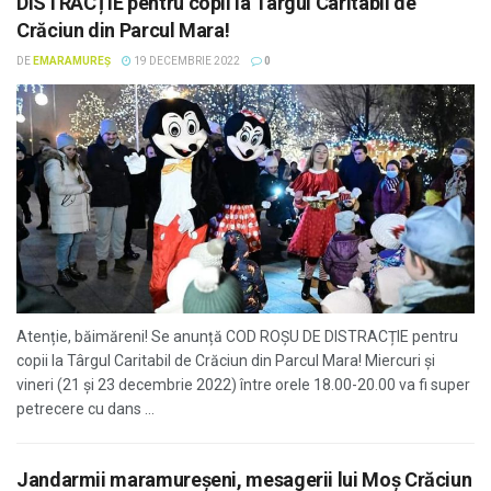
DISTRACȚIE pentru copii la Târgul Caritabil de
Crăciun din Parcul Mara!
DE
EMARAMUREȘ
19 DECEMBRIE 2022
0
Atenție, băimăreni! Se anunță COD ROȘU DE DISTRACȚIE pentru
copii la Târgul Caritabil de Crăciun din Parcul Mara! Miercuri și
vineri (21 și 23 decembrie 2022) între orele 18.00-20.00 va fi super
petrecere cu dans ...
Jandarmii maramureşeni, mesagerii lui Moş Crăciun