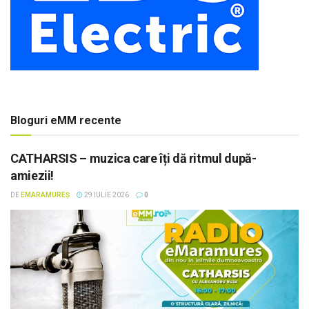
Bloguri eMM recente
CATHARSIS – muzica care îți dă ritmul după-
amiezii!
DE
EMARAMUREȘ
29 IULIE 2026
0