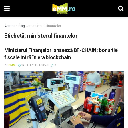
Acasa
Tag
ministerul finantelor
Etichetă: ministerul finantelor
Ministerul Finanțelor lansează BF-CHAIN: bonurile
fiscale intră în era blockchain
DE
EMM
26 FEBRUARIE 2026
0