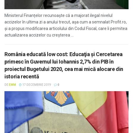
Ministerul Finanțelor recunoaște că a majorat ilegal nivelul
accizelor în ultima zi a anului trecut, așa cum a semnalat Profit.ro,
și a propus modificarea articolului din Codul Fiscal, care îi permitea
actualizarea accizelor cu creșterea ...
România educată low cost: Educaţia şi Cercetarea
primesc în Guvernul lui Iohannis 2,7% din PIB în
proiectul Bugetului 2020, cea mai mică alocare din
istoria recentă
DE
EMM
17 DECEMBRIE 2019
0