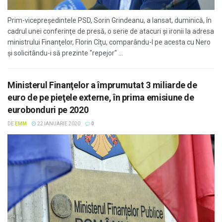
Prim-vicepreşedintele PSD, Sorin Grindeanu, a lansat, duminică, în
cadrul unei conferinţe de presă, o serie de atacuri şi ironii la adresa
ministrului Finanţelor, Florin Cîţu, comparându-l pe acesta cu Nero
şi solicitându-i să prezinte "repejor" ...
Ministerul Finanţelor a împrumutat 3 miliarde de
euro de pe pieţele externe, în prima emisiune de
eurobonduri pe 2020
DE
EMM
22 IANUARIE 2020
0