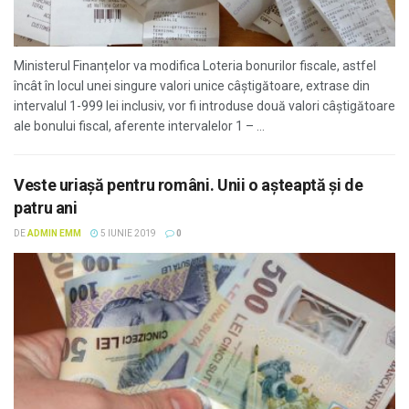
Ministerul Finan­țelor va modifica Loteria bonurilor fiscale, astfel
încât în locul unei singure valori unice câști­gătoare, extrase din
intervalul 1-999 lei inclusiv, vor fi introduse două valori câștigătoare
ale bonului fiscal, aferente intervalelor 1 – ...
Veste uriașă pentru români. Unii o așteaptă și de
patru ani
DE
ADMIN EMM
5 IUNIE 2019
0