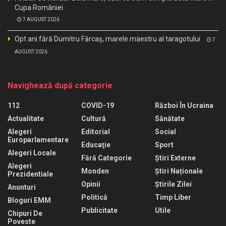
Cupa României
7 AUGUST 2026
Opt ani fără Dumitru Fărcaș, marele maestru al taragotului
7
AUGUST 2026
Navighează după categorie
112
COVID-19
Război În Ucraina
Actualitate
Cultură
Sănătate
Alegeri
Editorial
Social
Europarlamentare
Educaţie
Sport
Alegeri Locale
Fără Categorie
Știri Externe
Alegeri
Monden
Știri Naționale
Prezidentiale
Opinii
Știrile Zilei
Anunturi
Politică
Timp Liber
Bloguri EMM
Publicitate
Utile
Chipuri De
Poveste