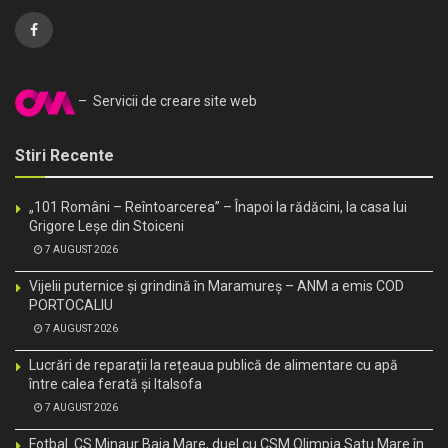
– Servicii de creare site web
Stiri Recente
„101 Români – Reîntoarcerea” – Înapoi la rădăcini, la casa lui
Grigore Leșe din Stoiceni
7 AUGUST 2026
Vijelii puternice și grindină în Maramureș – ANM a emis COD
PORTOCALIU
7 AUGUST 2026
Lucrări de reparații la rețeaua publică de alimentare cu apă
între calea ferată și Italsofa
7 AUGUST 2026
Fotbal. CS Minaur Baia Mare, duel cu CSM Olimpia Satu Mare în