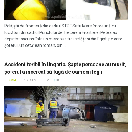
Poliţiştii de frontieră din cadrul STPF Satu Mare împreună cu
lucrători din cadrul Punctului de Trecere a Frontierei Petea au
depistat ascunşi într-un microbuz trei cetățeni din Egipt, pe care
şoferul, un cetățean român, din ...
Accident teribil în Ungaria. Şapte persoane au murit,
şoferul a încercat să fugă de oamenii legii
DE
EMM
14 DECEMBRIE 2021
0