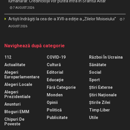
lumânărar. Credincioșii vor putea intra în Sfântul Altar
7 AUGUST 2026
Artiști îndrăgiți la cea de-a XVII-a ediție a „Zilelor Moiseiului”
7
AUGUST 2026
Navighează după categorie
112
COVID-19
Război În Ucraina
Actualitate
Cultură
Sănătate
Alegeri
Editorial
Social
Europarlamentare
Educaţie
Sport
Alegeri Locale
Fără Categorie
Știri Externe
Alegeri
Monden
Știri Naționale
Prezidentiale
Opinii
Știrile Zilei
Anunturi
Politică
Timp Liber
Bloguri EMM
Publicitate
Utile
Chipuri De
Poveste