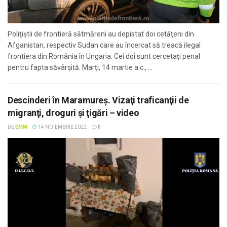
Poliţiştii de frontieră sătmăreni au depistat doi cetăţeni din
Afganistan, respectiv Sudan care au încercat să treacă ilegal
frontiera din România în Ungaria. Cei doi sunt cercetați penal
pentru fapta săvârșită. Marți, 14 martie a.c., ...
Descinderi în Maramureş. Vizaţi traficanţii de
migranţi, droguri şi ţigări – video
DE
EMM
14 NOIEMBRIE 2022
0