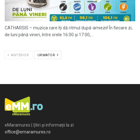
CATHARSIS – muzica care îți dă ritmul după-amiezii! În fiecare zi,
de luni până vineri, între orele 16:00 și 17:00,...
ANTERIOR
URMATOR
eMaramures | Știri și informații la zi
office@emaramures.ro