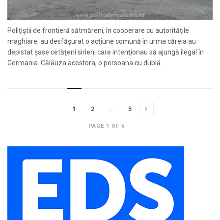
Poliţiştii de frontieră sătmăreni, în cooperare cu autorităţile
maghiare, au desfăşurat o acţiune comună în urma căreia au
depistat şase cetăţeni sirieni care intenţionau să ajungă ilegal în
Germania. Călăuza acestora, o persoana cu dublă ...
1
2
…
5
PAGE 1 OF 5