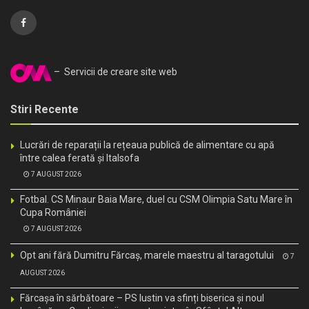
– Servicii de creare site web
Stiri Recente
Lucrări de reparații la rețeaua publică de alimentare cu apă
între calea ferată și Italsofa
7 AUGUST 2026
Fotbal. CS Minaur Baia Mare, duel cu CSM Olimpia Satu Mare în
Cupa României
7 AUGUST 2026
Opt ani fără Dumitru Fărcaș, marele maestru al taragotului
7
AUGUST 2026
Fărcașa în sărbătoare – PS Iustin va sfinți biserica și noul