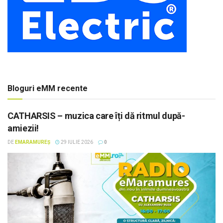
Bloguri eMM recente
CATHARSIS – muzica care îți dă ritmul după-
amiezii!
DE
EMARAMUREȘ
29 IULIE 2026
0