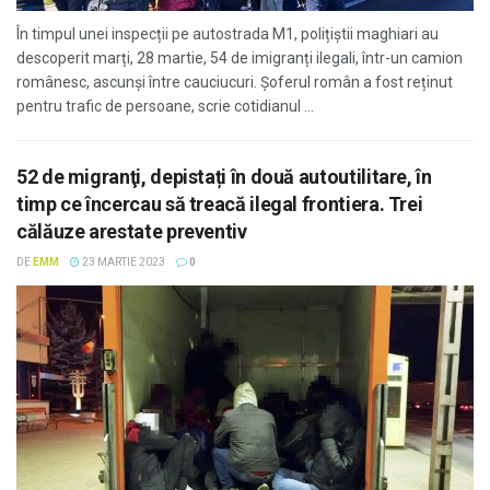
În timpul unei inspecții pe autostrada M1, polițiștii maghiari au
descoperit marți, 28 martie, 54 de imigranți ilegali, într-un camion
românesc, ascunși între cauciucuri. Șoferul român a fost reținut
pentru trafic de persoane, scrie cotidianul ...
52 de migranţi, depistați în două autoutilitare, în
timp ce încercau să treacă ilegal frontiera. Trei
călăuze arestate preventiv
DE
EMM
23 MARTIE 2023
0