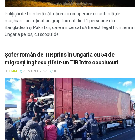
Polițiștii de frontieră sătmăreni, în cooperare cu autoritățile
maghiare, au reținut un grup format din 11 persoane din
Bangladesh şi Pakistan, care a încercat să treacă ilegal frontiera în
Ungaria pe jos, cu scopul de ...
Șofer român de TIR prins în Ungaria cu 54 de
migranți înghesuiți într-un TIR între cauciucuri
DE
EMM
30 MARTIE 2023
0