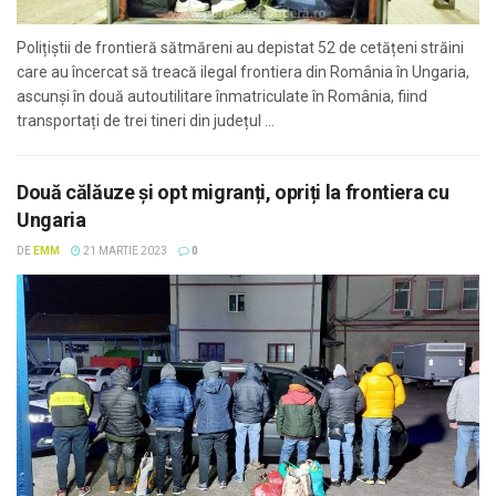
Polițiștii de frontieră sătmăreni au depistat 52 de cetățeni străini
care au încercat să treacă ilegal frontiera din România în Ungaria,
ascunși în două autoutilitare înmatriculate în România, fiind
transportați de trei tineri din județul ...
Două călăuze și opt migranți, opriți la frontiera cu
Ungaria
DE
EMM
21 MARTIE 2023
0