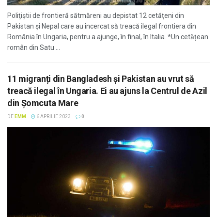
Poliţiştii de frontieră sătmăreni au depistat 12 cetăţeni din
Pakistan și Nepal care au încercat să treacă ilegal frontiera din
România în Ungaria, pentru a ajunge, în final, în Italia. *Un cetățean
român din Satu ...
11 migranți din Bangladesh şi Pakistan au vrut să
treacă ilegal în Ungaria. Ei au ajuns la Centrul de Azil
din Şomcuta Mare
DE
EMM
6 APRILIE 2023
0