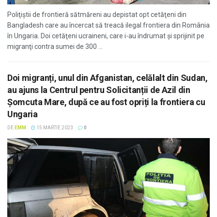
Poliţiştii de frontieră sătmăreni au depistat opt cetăţeni din
Bangladesh care au încercat să treacă ilegal frontiera din România
în Ungaria. Doi cetăţeni ucraineni, care i-au îndrumat şi sprijinit pe
migranţi contra sumei de 300 ...
Doi migranți, unul din Afganistan, celălalt din Sudan,
au ajuns la Centrul pentru Solicitanții de Azil din
Şomcuta Mare, după ce au fost opriți la frontiera cu
Ungaria
DE
EMM
15 MARTIE 2023
0