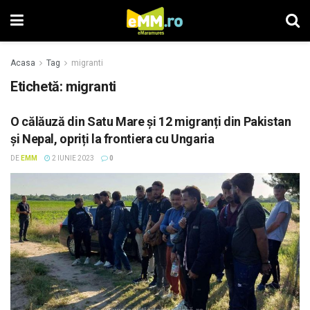
Acasa
Tag
migranti
Etichetă: migranti
O călăuză din Satu Mare și 12 migranți din Pakistan
şi Nepal, opriți la frontiera cu Ungaria
DE
EMM
2 IUNIE 2023
0