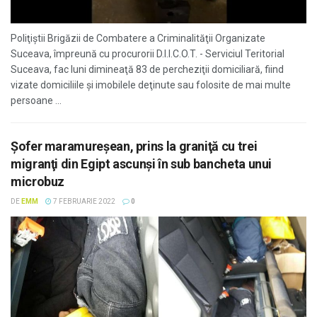
Poliţiştii Brigăzii de Combatere a Criminalităţii Organizate
Suceava, împreună cu procurorii D.I.I.C.O.T. - Serviciul Teritorial
Suceava, fac luni dimineaţă 83 de percheziţii domiciliară, fiind
vizate domiciliile şi imobilele deţinute sau folosite de mai multe
persoane ...
Şofer maramureşean, prins la graniţă cu trei
migranţi din Egipt ascunşi în sub bancheta unui
microbuz
DE
EMM
7 FEBRUARIE 2022
0