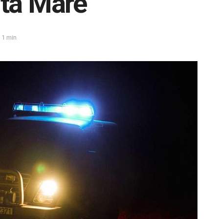
uta Mare
1 min