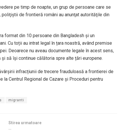
de vedere pe timp de noapte, un grup de persoane care se
 poliţiştii de frontieră români au anunţat autorităţile din
 era format din 10 persoane din Bangladesh și un
ni. Cu toții au intrat legal în țara noastră, având premise
ropei. Deoarece nu aveau documente legale în acest sens,
 și să își continue călătoria spre alte țări europene.
rșirii infracțiunii de trecere frauduloasă a frontierei de
use la Centrul Regional de Cazare și Proceduri pentru
s
migranti
Stirea urmatoare