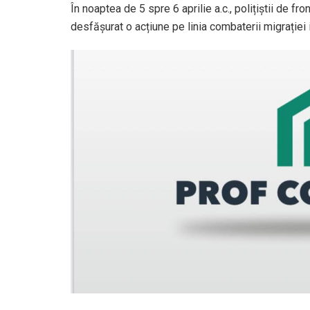
În noaptea de 5 spre 6 aprilie a.c., polițiștii de fr
desfășurat o acțiune pe linia combaterii migrației 