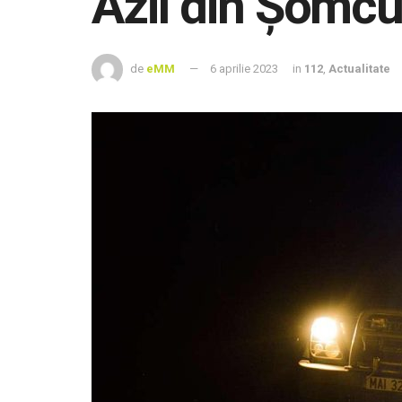
Azil din Şomc
de
eMM
6 aprilie 2023
in
112
,
Actualitate