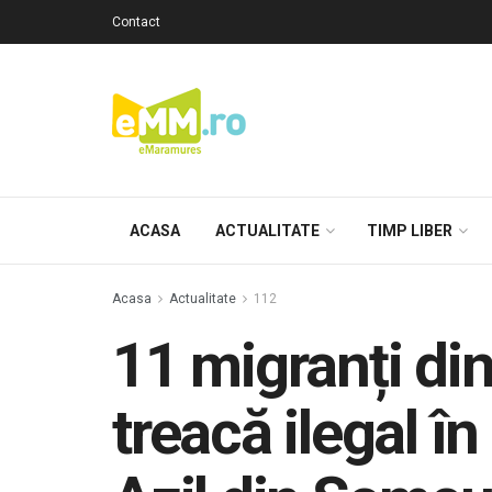
Contact
ACASA
ACTUALITATE
TIMP LIBER
Acasa
Actualitate
112
11 migranți di
treacă ilegal în