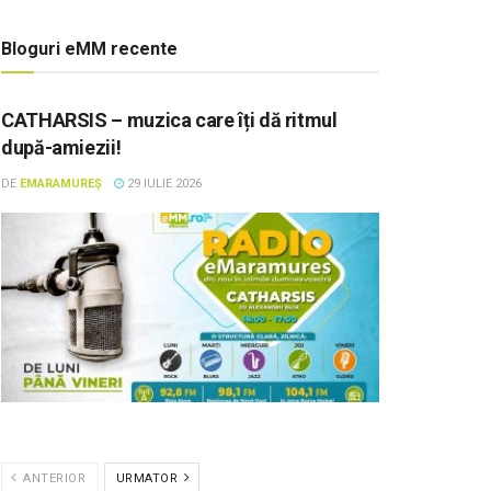
Bloguri eMM recente
CATHARSIS – muzica care îți dă ritmul
după-amiezii!
DE
EMARAMUREȘ
29 IULIE 2026
ANTERIOR
URMATOR