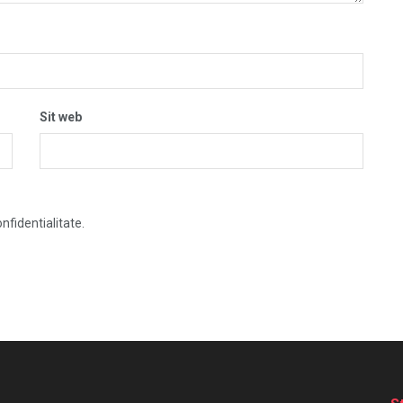
Sit web
nfidentialitate.