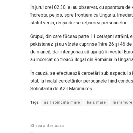
În jurul orei 02.30, ei au observat, cu aparatura 
îndrepta, pe jos, spre frontiera cu Ungaria. Imediat,
statul vecin, reuşindu-se reţinerea persoanelor.
Grupul, din care făceau parte 11 cetăţeni străini,
pakistanez și au vârste cuprinse între 26 și 46 de a
de muncă, dar intenționau să ajungă în vestul Eu
au încercat să treacă ilegal din România în Ungaria
În cauză, se efectuează cercetări sub aspectul săvâ
stat, la finalul cercetărilor persoanele fiind cond
Solicitanții de Azil Maramureș.
Tags:
azil somcuta mare
baia mare
maramure
Stirea anterioara