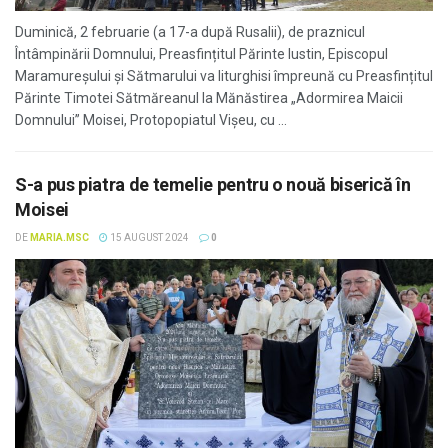
Duminică, 2 februarie (a 17-a după Rusalii), de praznicul
Întâmpinării Domnului, Preasfințitul Părinte Iustin, Episcopul
Maramureșului și Sătmarului va liturghisi împreună cu Preasfințitul
Părinte Timotei Sătmăreanul la Mănăstirea „Adormirea Maicii
Domnului” Moisei, Protopopiatul Vișeu, cu ...
S-a pus piatra de temelie pentru o nouă biserică în
Moisei
DE
MARIA.MSC
15 AUGUST 2024
0