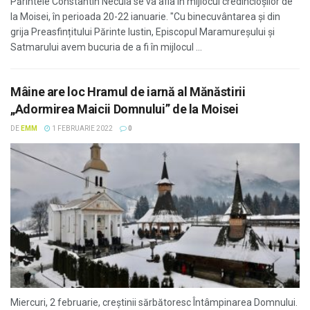
Părintele Constantin Necula se va afla în mijlocul credincioşilor de
la Moisei, în perioada 20-22 ianuarie. "Cu binecuvântarea și din
grija Preasfințitului Părinte Iustin, Episcopul Maramureșului și
Satmarului avem bucuria de a fi în mijlocul ...
Mâine are loc Hramul de iarnă al Mănăstirii
„Adormirea Maicii Domnului” de la Moisei
DE
EMM
1 FEBRUARIE 2022
0
Miercuri, 2 februarie, creştinii sărbătoresc Întâmpinarea Domnului.