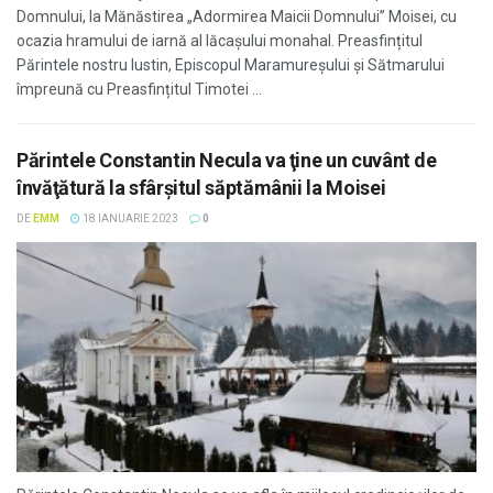
Domnului, la Mănăstirea „Adormirea Maicii Domnului” Moisei, cu
ocazia hramului de iarnă al lăcașului monahal. Preasfințitul
Părintele nostru Iustin, Episcopul Maramureșului și Sătmarului
împreună cu Preasfințitul Timotei ...
Părintele Constantin Necula va ţine un cuvânt de
învăţătură la sfârşitul săptămânii la Moisei
DE
EMM
18 IANUARIE 2023
0