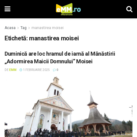
Acasa
Tag
manastirea moisei
Etichetă: manastirea moisei
Duminică are loc hramul de iarnă al Mănăstirii
„Adormirea Maicii Domnului” Moisei
DE
EMM
1 FEBRUARIE 2025
0