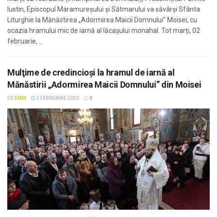
Iustin, Episcopul Maramureșului și Sătmarului va săvârși Sfânta
Liturghie la Mănăstirea „Adormirea Maicii Domnului” Moisei, cu
ocazia hramului mic de iarnă al lăcașului monahal. Tot marți, 02
februarie, ...
Mulţime de credincioşi la hramul de iarnă al
Mănăstirii „Adormirea Maicii Domnului” din Moisei
DE
EMM
3 FEBRUARIE 2020
0