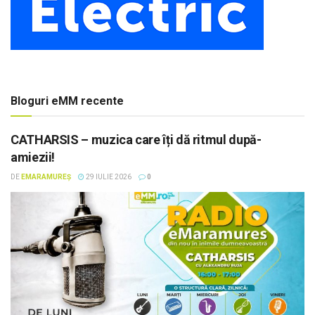
Bloguri eMM recente
CATHARSIS – muzica care îți dă ritmul după-
amiezii!
DE
EMARAMUREȘ
29 IULIE 2026
0