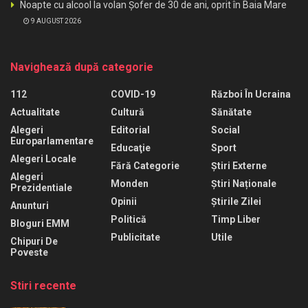
Noapte cu alcool la volan Șofer de 30 de ani, oprit în Baia Mare
9 AUGUST 2026
Navighează după categorie
112
COVID-19
Război În Ucraina
Actualitate
Cultură
Sănătate
Alegeri
Editorial
Social
Europarlamentare
Educaţie
Sport
Alegeri Locale
Fără Categorie
Știri Externe
Alegeri
Monden
Știri Naționale
Prezidentiale
Opinii
Știrile Zilei
Anunturi
Politică
Timp Liber
Bloguri EMM
Publicitate
Utile
Chipuri De
Poveste
Stiri recente