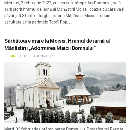
Miercuri, 2 februarie 2022, cu ocazia Întâmpinării Domnului, va fi
sărbătorit hramul de iarnă al Mănăstirii Moisei, ocazie cu care va fi
săvârşită Sfânta Liturghie. Istoria Mănăstirii Moisei trebuie
ascultată de la părintele Teofil Pop, ...
Sărbătoare mare la Moisei. Hramul de iarnă al
Mănăstirii „Adormirea Maicii Domnului”
DE
EMM
1 FEBRUARIE 2021
0
Marți, 02 februarie (Întâmpinarea Domnului), Preasfințitul Părinte