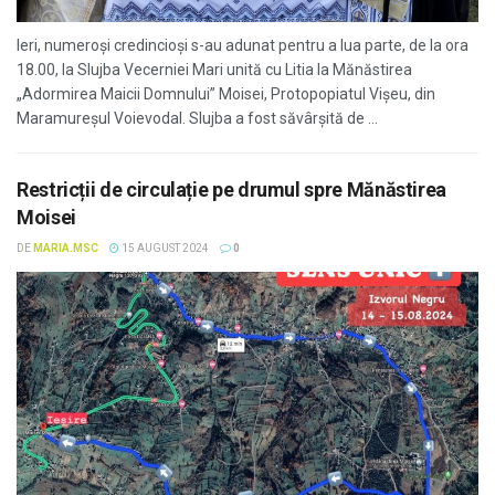
Ieri, numeroși credincioși s-au adunat pentru a lua parte, de la ora
18.00, la Slujba Vecerniei Mari unită cu Litia la Mănăstirea
„Adormirea Maicii Domnului” Moisei, Protopopiatul Vișeu, din
Maramureșul Voievodal. Slujba a fost săvârșită de ...
Restricții de circulație pe drumul spre Mănăstirea
Moisei
DE
MARIA.MSC
15 AUGUST 2024
0