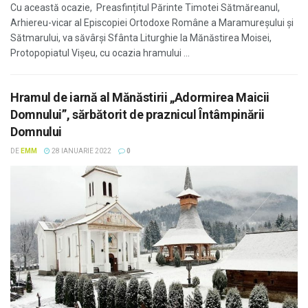
Cu această ocazie, Preasfințitul Părinte Timotei Sătmăreanul,
Arhiereu-vicar al Episcopiei Ortodoxe Române a Maramureșului și
Sătmarului, va săvârși Sfânta Liturghie la Mănăstirea Moisei,
Protopopiatul Vișeu, cu ocazia hramului ...
Hramul de iarnă al Mănăstirii „Adormirea Maicii
Domnului”, sărbătorit de praznicul Întâmpinării
Domnului
DE
EMM
28 IANUARIE 2022
0