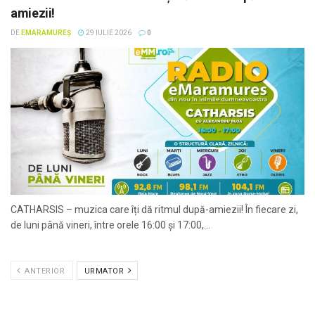
amiezii!
DE
EMARAMUREȘ
29 IULIE 2026
0
CATHARSIS – muzica care îți dă ritmul după-amiezii! În fiecare zi,
de luni până vineri, între orele 16:00 și 17:00,...
ANTERIOR
URMATOR