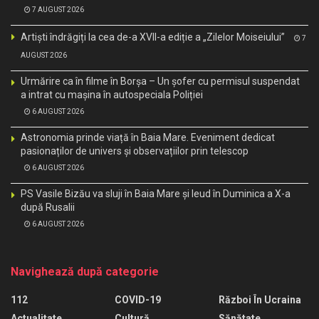
7 AUGUST 2026
Artiști îndrăgiți la cea de-a XVII-a ediție a „Zilelor Moiseiului”
7
AUGUST 2026
Urmărire ca în filme în Borșa – Un șofer cu permisul suspendat
a intrat cu mașina în autospeciala Poliției
6 AUGUST 2026
Astronomia prinde viață în Baia Mare. Eveniment dedicat
pasionaților de univers și observațiilor prin telescop
6 AUGUST 2026
PS Vasile Bizău va sluji în Baia Mare și Ieud în Duminica a X-a
după Rusalii
6 AUGUST 2026
Navighează după categorie
112
COVID-19
Război În Ucraina
Actualitate
Cultură
Sănătate