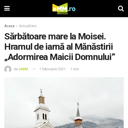
Acasa
Actualitate
Sărbătoare mare la Moisei.
Hramul de iarnă al Mănăstirii
„Adormirea Maicii Domnului”
de
eMM
1 februarie 2021
1 min