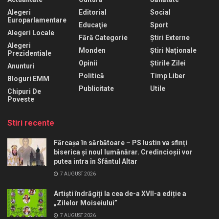
Alegeri
Editorial
Social
Europarlamentare
Educaţie
Sport
Alegeri Locale
Fără Categorie
Știri Externe
Alegeri
Monden
Știri Naționale
Prezidentiale
Opinii
Știrile Zilei
Anunturi
Politică
Timp Liber
Bloguri EMM
Publicitate
Utile
Chipuri De
Poveste
Stiri recente
Fărcașa în sărbătoare – PS Iustin va sfinți
biserica și noul lumânărar. Credincioșii vor
putea intra în Sfântul Altar
7 AUGUST 2026
Artiști îndrăgiți la cea de-a XVII-a ediție a
„Zilelor Moiseiului”
7 AUGUST 2026