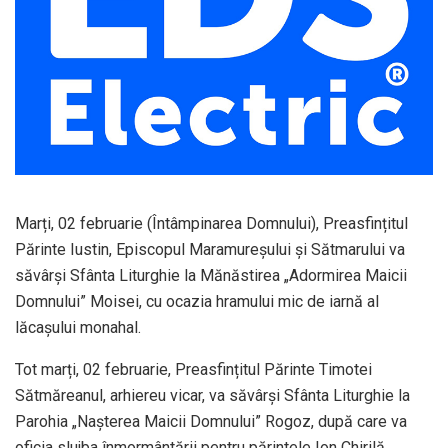
Marți, 02 februarie (Întâmpinarea Domnului), Preasfințitul
Părinte Iustin, Episcopul Maramureșului și Sătmarului va
săvârși Sfânta Liturghie la Mănăstirea „Adormirea Maicii
Domnului” Moisei, cu ocazia hramului mic de iarnă al
lăcașului monahal.
Tot marți, 02 februarie, Preasfințitul Părinte Timotei
Sătmăreanul, arhiereu vicar, va săvârși Sfânta Liturghie la
Parohia „Nașterea Maicii Domnului” Rogoz, după care va
oficia slujba înmormântării pentru părintele Ion Chirilă.