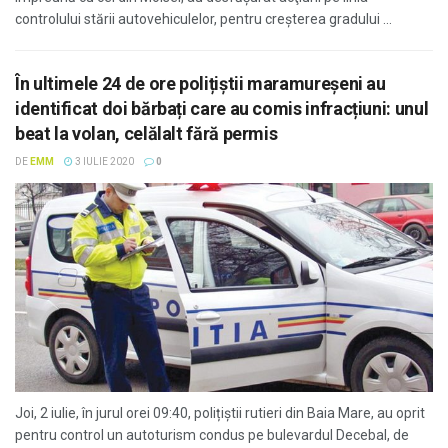
controlului stării autovehiculelor, pentru creșterea gradului ...
În ultimele 24 de ore polițiștii maramureșeni au
identificat doi bărbați care au comis infracțiuni: unul
beat la volan, celălalt fără permis
DE
EMM
3 IULIE 2020
0
Joi, 2 iulie, în jurul orei 09:40, polițiștii rutieri din Baia Mare, au oprit
pentru control un autoturism condus pe bulevardul Decebal, de