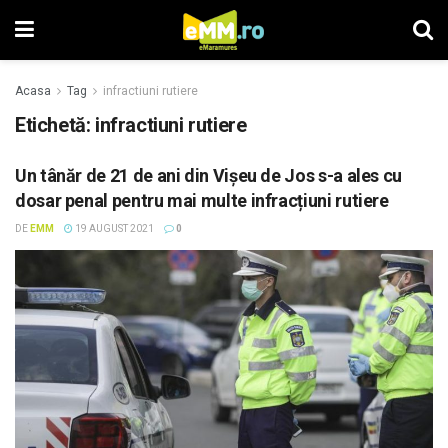
Acasa
Tag
infractiuni rutiere
Etichetă: infractiuni rutiere
Un tânăr de 21 de ani din Vişeu de Jos s-a ales cu
dosar penal pentru mai multe infracțiuni rutiere
DE
EMM
19 AUGUST 2021
0