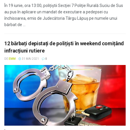
În 19 iunie, ora 13:00, polițiștii Secţiei 7 Poliţie Rurală Suciu de Sus
au pus în aplicare un mandat de executare a pedepsei cu
închisoarea, emis de Judecătoria Târgu Lăpuș pe numele unui
bărbat de ...
12 bărbați depistați de polițiști în weekend comițând
infracțiuni rutiere
DE
EMM
31 MAI 2021
0