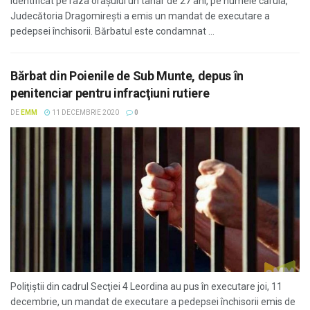
identificat pe raza orașului un tânăr de 27 ani, pe numele căruia,
Judecătoria Dragomirești a emis un mandat de executare a
pedepsei închisorii. Bărbatul este condamnat ...
Bărbat din Poienile de Sub Munte, depus în
penitenciar pentru infracţiuni rutiere
DE
EMM
11 DECEMBRIE 2020
0
Poliţiştii din cadrul Secţiei 4 Leordina au pus în executare joi, 11
decembrie, un mandat de executare a pedepsei închisorii emis de