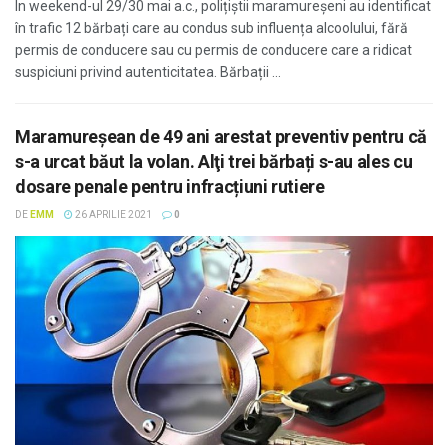
În weekend-ul 29/30 mai a.c., polițiștii maramureșeni au identificat
în trafic 12 bărbați care au condus sub influența alcoolului, fără
permis de conducere sau cu permis de conducere care a ridicat
suspiciuni privind autenticitatea. Bărbații ...
Maramureşean de 49 ani arestat preventiv pentru că
s-a urcat băut la volan. Alţi trei bărbați s-au ales cu
dosare penale pentru infracțiuni rutiere
DE
EMM
26 APRILIE 2021
0