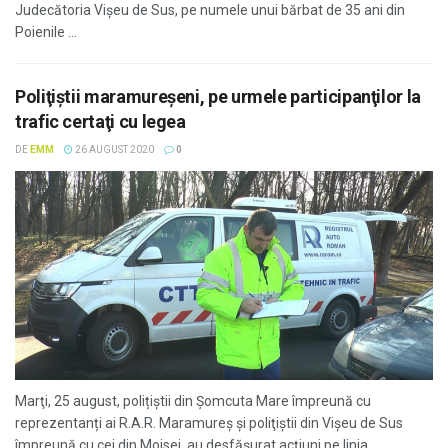
Judecătoria Vişeu de Sus, pe numele unui bărbat de 35 ani din
Poienile ...
Poliţiştii maramureşeni, pe urmele participanţilor la
trafic certaţi cu legea
DE
EMM
26 AUGUST 2020
0
Marţi, 25 august, polițiștii din Șomcuta Mare împreună cu
reprezentanți ai R.A.R. Maramureș şi poliţiştii din Vișeu de Sus
împreună cu cei din Moisei, au desfășurat acţiuni pe linia