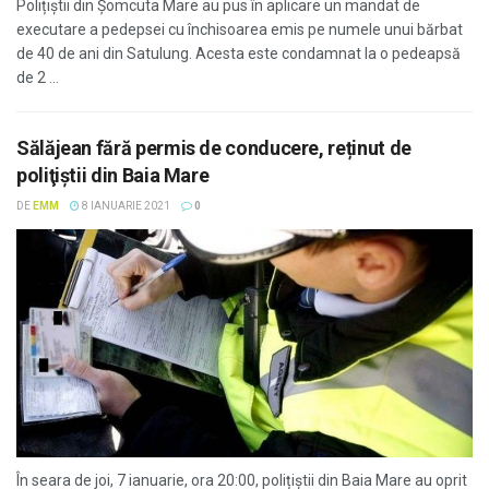
Polițiștii din Şomcuta Mare au pus în aplicare un mandat de
executare a pedepsei cu închisoarea emis pe numele unui bărbat
de 40 de ani din Satulung. Acesta este condamnat la o pedeapsă
de 2 ...
Sălăjean fără permis de conducere, reținut de
poliţiştii din Baia Mare
DE
EMM
8 IANUARIE 2021
0
În seara de joi, 7 ianuarie, ora 20:00, polițiștii din Baia Mare au oprit