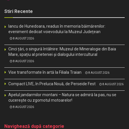
Stiri Recente
Iancu de Hunedoara, readus în memoria băimărenilor:
eveniment dedicat voievodului la Muzeul Județean
8 AUGUST 2026
Cinci țări, o singură întâlnire: Muzeul de Mineralogie din Baia
Mare, spațiu al prieteniei și dialogului intercultural
8 AUGUST 2026
Vise transformate în artă la Filiala Traian
8 AUGUST 2026
Compact LIVE, în Preluca Nouă, de Perseide Fest
8 AUGUST 2026
Apelul jandarmilor montani – Natura se admiră la pas, nu se
cucerește cu zgomotul motoarelor!
8 AUGUST 2026
Navighează după categorie