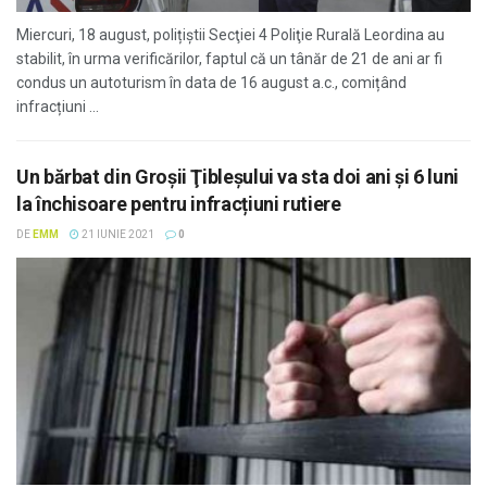
Miercuri, 18 august, polițiștii Secţiei 4 Poliţie Rurală Leordina au
stabilit, în urma verificărilor, faptul că un tânăr de 21 de ani ar fi
condus un autoturism în data de 16 august a.c., comițând
infracțiuni ...
Un bărbat din Groşii Ţibleşului va sta doi ani şi 6 luni
la închisoare pentru infracțiuni rutiere
DE
EMM
21 IUNIE 2021
0