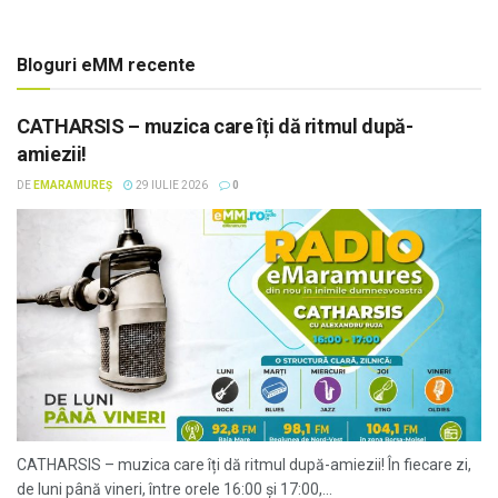
Bloguri eMM recente
CATHARSIS – muzica care îți dă ritmul după-
amiezii!
DE
EMARAMUREȘ
29 IULIE 2026
0
CATHARSIS – muzica care îți dă ritmul după-amiezii! În fiecare zi,
de luni până vineri, între orele 16:00 și 17:00,...