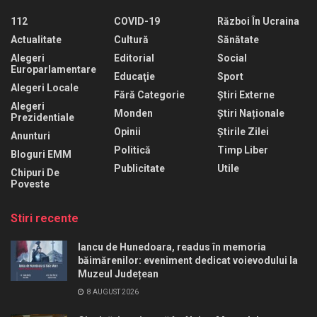
112
COVID-19
Război În Ucraina
Actualitate
Cultură
Sănătate
Alegeri
Editorial
Social
Europarlamentare
Educaţie
Sport
Alegeri Locale
Fără Categorie
Știri Externe
Alegeri
Monden
Știri Naționale
Prezidentiale
Opinii
Știrile Zilei
Anunturi
Politică
Timp Liber
Bloguri EMM
Publicitate
Utile
Chipuri De
Poveste
Stiri recente
Iancu de Hunedoara, readus în memoria
băimărenilor: eveniment dedicat voievodului la
Muzeul Județean
8 AUGUST 2026