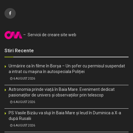
– Servicii de creare site web
Stiri Recente
Urmărire ca în filme în Borșa – Un șofer cu permisul suspendat
a intrat cu mașina în autospeciala Poliției
6 AUGUST 2026
Astronomia prinde viață în Baia Mare. Eveniment dedicat
pasionaților de univers și observațiilor prin telescop
6 AUGUST 2026
PS Vasile Bizău va sluji în Baia Mare și Ieud în Duminica a X-a
după Rusalii
6 AUGUST 2026