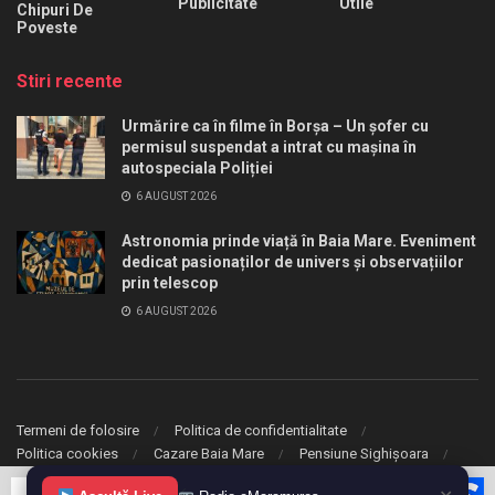
Publicitate
Utile
Chipuri De
Poveste
Stiri recente
Urmărire ca în filme în Borșa – Un șofer cu
permisul suspendat a intrat cu mașina în
autospeciala Poliției
6 AUGUST 2026
Astronomia prinde viață în Baia Mare. Eveniment
dedicat pasionaților de univers și observațiilor
prin telescop
6 AUGUST 2026
Termeni de folosire
Politica de confidentialitate
Politica cookies
Cazare Baia Mare
Pensiune Sighișoara