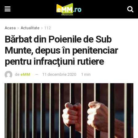
Acasa
Actualitate
112
Bărbat din Poienile de Sub
Munte, depus în penitenciar
pentru infracţiuni rutiere
de
eMM
11 decembrie 2020
1 min