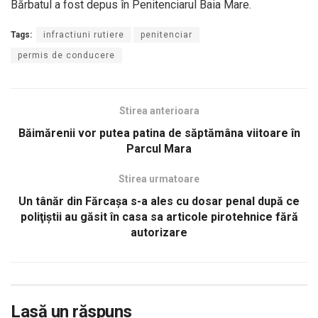
Bărbatul a fost depus în Penitenciarul Baia Mare.
Tags:
infractiuni rutiere
penitenciar
permis de conducere
Stirea anterioara
Băimărenii vor putea patina de săptămâna viitoare în
Parcul Mara
Stirea urmatoare
Un tânăr din Fărcaşa s-a ales cu dosar penal după ce
poliţiştii au găsit în casa sa articole pirotehnice fără
autorizare
Lasă un răspuns