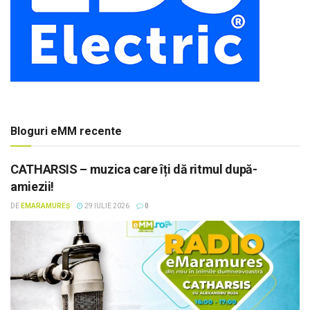
Bloguri eMM recente
CATHARSIS – muzica care îți dă ritmul după-
amiezii!
DE
EMARAMUREȘ
29 IULIE 2026
0