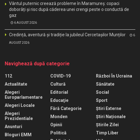
Vântul puternic creează probleme în Maramureș: copaci
doborâți și risc după căderea unei crengi peste o conductă de
gaz
6 AUGUST 2026
Credință, aventură și tradiție la jubileul Cercetașilor Munților
6
AUGUST 2026
Navighează după categorie
112
COVID-19
Război În Ucraina
Actualitate
Cultură
Sănătate
Alegeri
Editorial
Social
Europarlamentare
Educaţie
Sport
Alegeri Locale
Fără Categorie
Știri Externe
Alegeri
Monden
Știri Naționale
Prezidentiale
Opinii
Știrile Zilei
Anunturi
Politică
Timp Liber
Bloguri EMM