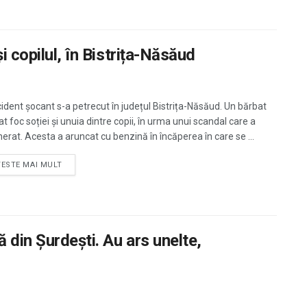
i copilul, în Bistrița-Năsăud
cident șocant s-a petrecut în județul Bistrița-Năsăud. Un bărbat
at foc soției și unuia dintre copii, în urma unui scandal care a
erat. Acesta a aruncat cu benzină în încăperea în care se ...
TESTE MAI MULT
 din Şurdeşti. Au ars unelte,