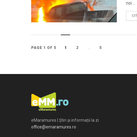
noi ...
CI
1
2
…
5
PAGE 1 OF 5
eMaramures | Știri și informații la zi
office@emaramures.ro