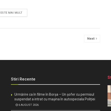
TESTE MAI MULT
Next
S
Stiri Recente
Urmărire ca în filme în Borșa – Un șofer cu permisul
suspendat a intrat cu mașina în autospeciala Poliției
6 AUGUST 2026