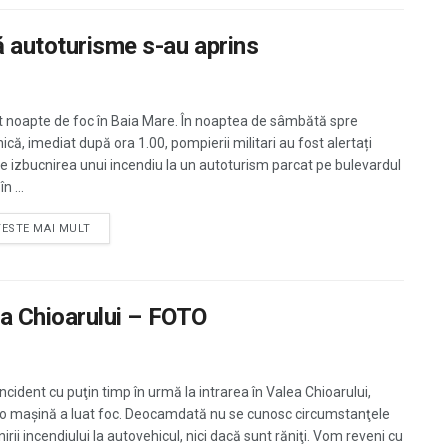
 autoturisme s-au aprins
t noapte de foc în Baia Mare. În noaptea de sâmbătă spre
că, imediat după ora 1.00, pompierii militari au fost alertați
e izbucnirea unui incendiu la un autoturism parcat pe bulevardul
în ...
TESTE MAI MULT
lea Chioarului – FOTO
ncident cu puţin timp în urmă la intrarea în Valea Chioarului,
o maşină a luat foc. Deocamdată nu se cunosc circumstanţele
irii incendiului la autovehicul, nici dacă sunt răniţi. Vom reveni cu