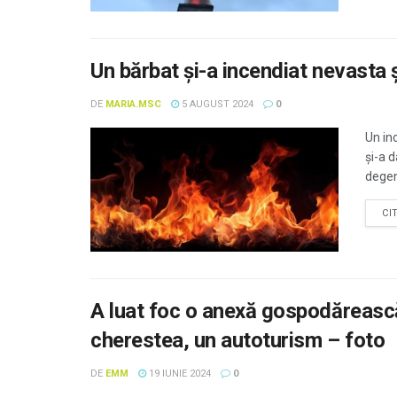
Un bărbat și-a incendiat nevasta ș
DE
MARIA.MSC
5 AUGUST 2024
0
Un in
și-a d
degen
CI
A luat foc o anexă gospodărească
cherestea, un autoturism – foto
DE
EMM
19 IUNIE 2024
0