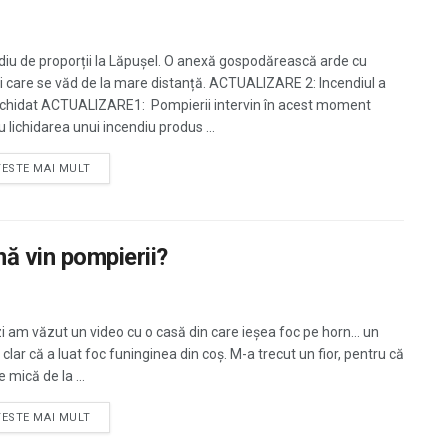
diu de proporții la Lăpușel. O anexă gospodărească arde cu
ri care se văd de la mare distanță. ACTUALIZARE 2: Incendiul a
lichidat ACTUALIZARE1: Pompierii intervin în acest moment
 lichidarea unui incendiu produs ...
TESTE MAI MULT
ă vin pompierii?
i am văzut un video cu o casă din care ieșea foc pe horn… un
clar că a luat foc funinginea din coș. M-a trecut un fior, pentru că
e mică de la ...
TESTE MAI MULT