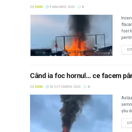
DE
EMM
9 IANUARIE 2026
0
Incen
flăcă
fost 
pentru
CI
Când ia foc hornul… ce facem pân
DE
EMM
30 OCTOMBRIE 2025
0
Astăz
semn 
știu d
CI