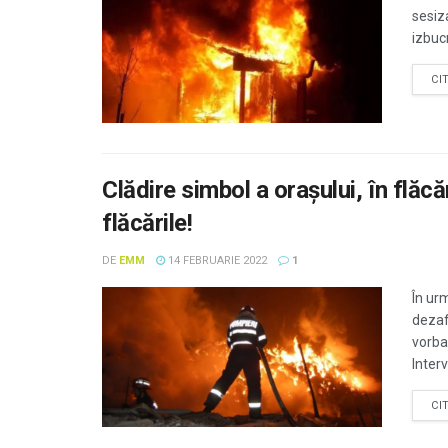
sesiza
izbucn
CI
Clădire simbol a orașului, în flăcă
flăcările!
DE
EMM
14 FEBRUARIE 2022
1
În ur
dezaf
vorba
Inter
CI