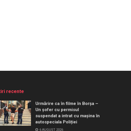
tiri recente
Urmărire ca în filme în Borșa –
Un șofer cu permisul
suspendat a intrat cu mașina în
autospeciala Poliției
6 AUGUST 2026