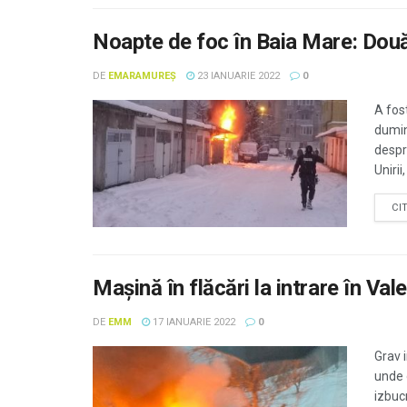
Noapte de foc în Baia Mare: Două
DE
EMARAMUREȘ
23 IANUARIE 2022
0
A fos
dumini
despr
Unirii, 
CI
Maşină în flăcări la intrare în Va
DE
EMM
17 IANUARIE 2022
0
Grav i
unde 
izbucn