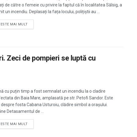
ți de către o femeie cu privire la faptul că în localitatea Sălsig, a
it un incendiu. Deplasați la fața locului, polițiștii au ...
TESTE MAI MULT
ri. Zeci de pompieri se luptă cu
mă cu puțin timp a fost semnalat un incendiu la o cladire
ectata din Baia Mare, amplasată pe str. Petofi Sandor. Este
 despre fosta Cabana Usturoiu, clădire simbol a orașului.
vine Detasamentul de ...
TESTE MAI MULT