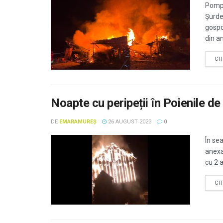
Pompie
Şurde
gospo
din a
CI
Noapte cu peripeții în Poienile d
DE
EMARAMUREȘ
26 AUGUST 2023
0
În se
anexa
cu 2 a
CI