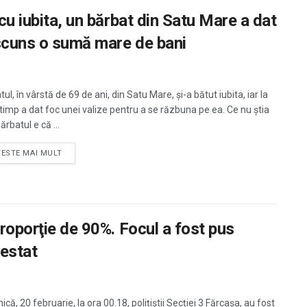
cu iubita, un bărbat din Satu Mare a dat
ascuns o sumă mare de bani
ul, în vârstă de 69 de ani, din Satu Mare, şi-a bătut iubita, iar la
 timp a dat foc unei valize pentru a se răzbuna pe ea. Ce nu ştia
ărbatul e că ...
TESTE MAI MULT
proporţie de 90%. Focul a fost pus
restat
că, 20 februarie, la ora 00.18, polițiștii Secției 3 Fărcașa, au fost