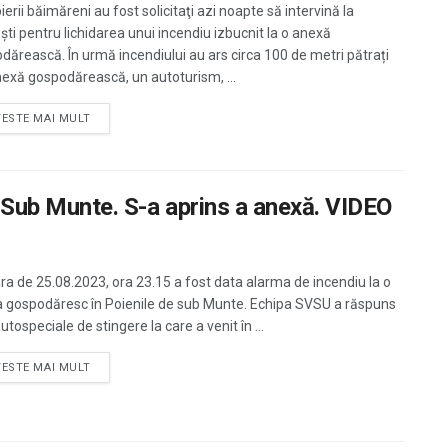
rii băimăreni au fost solicitaţi azi noapte să intervină la
şti pentru lichidarea unui incendiu izbucnit la o anexă
dărească. În urmă incendiului au ars circa 100 de metri pătrați
nexă gospodărească, un autoturism, ...
TESTE MAI MULT
e Sub Munte. S-a aprins a anexă. VIDEO
ara de 25.08.2023, ora 23.15 a fost data alarma de incendiu la o
 gospodăresc în Poienile de sub Munte. Echipa SVSU a răspuns
utospeciale de stingere la care a venit în ...
TESTE MAI MULT