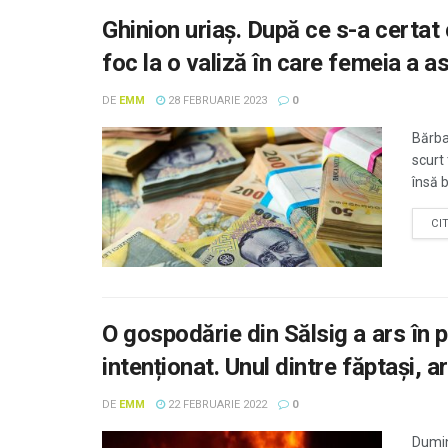
Ghinion uriaș. După ce s-a certat 
foc la o valiză în care femeia a 
DE
EMM
28 FEBRUARIE 2023
0
Bărbat
scurt
însă b
CI
O gospodărie din Sălsig a ars în 
intenționat. Unul dintre făptaşi, a
DE
EMM
22 FEBRUARIE 2022
0
Dumini