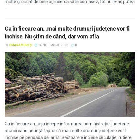
multe și oricât de bine aș încerca să le comasez, tot nu le-aș putea
...
Ca în fiecare an…mai multe drumuri județene vor fi
închise. Nu știm de când, dar vom afla
DE
EMARAMUREȘ
16 NOIEMBRIE 2022
0
Ca în fiecare an...așa începe informarea administrației județene
atunci când anunță faptul că mai multe drumuri județene vor fi
închise pe perioada de iarnă. Sectoarele închise circulației rutiere