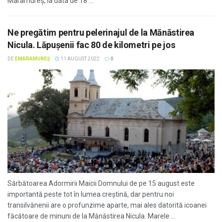
Maramureș, la data de 18 ...
Ne pregătim pentru pelerinajul de la Mănăstirea
Nicula. Lăpușenii fac 80 de kilometri pe jos
DE
EMARAMUREȘ
11 AUGUST 2022
0
Sărbătoarea Adormirii Maicii Domnului de pe 15 august este
importantă peste tot în lumea creștină, dar pentru noi
transilvănenii are o profunzime aparte, mai ales datorită icoanei
făcătoare de minuni de la Mănăstirea Nicula. Marele ...