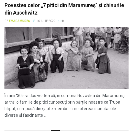
Povestea celor „7 pitici din Maramureș“ și chinurile
din Auschwitz
DE
EMARAMUREȘ
16 IULIE 2022
0
În anii ‘30 s-a dus vestea că, in comuna Rozavlea din Maramureș
ar trăi o familie de pitici cunoscuți prin părțile noastre ca Trupa
Liliput, compusă din șapte membrii care ofereau spectacole
diverse și fascinante ...