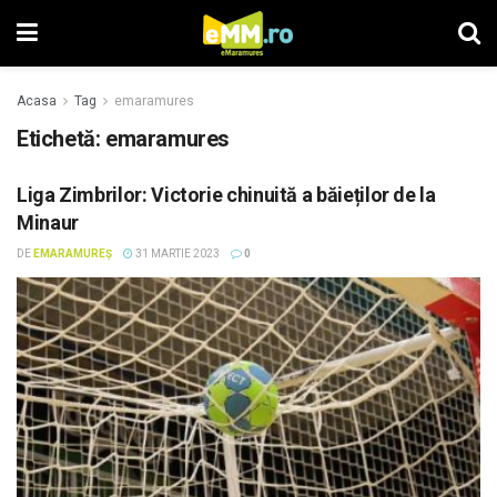
Acasa
Tag
emaramures
Etichetă: emaramures
Liga Zimbrilor: Victorie chinuită a băieților de la
Minaur
DE
EMARAMUREȘ
31 MARTIE 2023
0