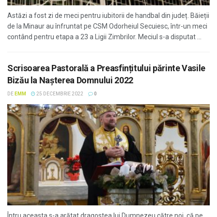
Astăzi a fost zi de meci pentru iubitorii de handbal din județ. Băieții
de la Minaur au înfruntat pe CSM Odorheiul Secuiesc, într-un meci
contând pentru etapa a 23 a Ligii Zimbrilor. Meciul s-a disputat ...
Scrisoarea Pastorală a Preasfințitului părinte Vasile
Bizău la Naşterea Domnului 2022
DE
EMM
25 DECEMBRIE 2022
0
Întru aceasta s-a arătat dragostea lui Dumnezeu către noi, că pe