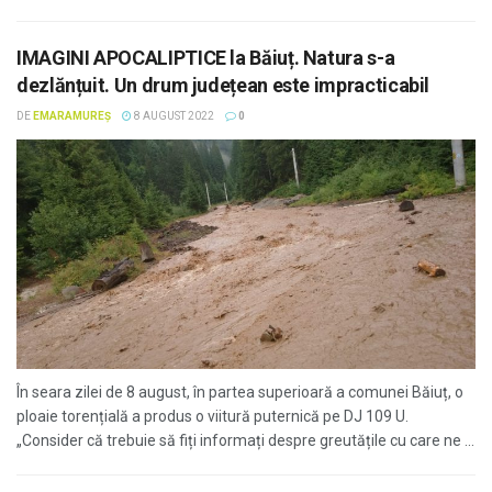
IMAGINI APOCALIPTICE la Băiuț. Natura s-a
dezlănțuit. Un drum județean este impracticabil
DE
EMARAMUREȘ
8 AUGUST 2022
0
În seara zilei de 8 august, în partea superioară a comunei Băiuț, o
ploaie torențială a produs o viitură puternică pe DJ 109 U.
„Consider că trebuie să fiți informați despre greutățile cu care ne ...