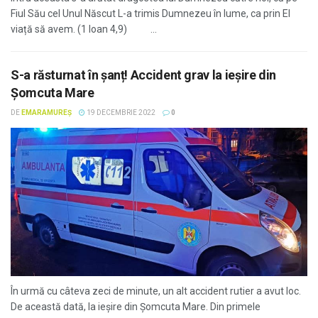
Fiul Său cel Unul Născut L-a trimis Dumnezeu în lume, ca prin El
viață să avem. (1 Ioan 4,9) ...
S-a răsturnat în șanț! Accident grav la ieșire din
Șomcuta Mare
DE
EMARAMUREȘ
19 DECEMBRIE 2022
0
În urmă cu câteva zeci de minute, un alt accident rutier a avut loc.
De această dată, la ieșire din Șomcuta Mare. Din primele