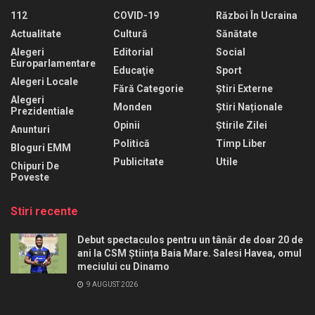
112
COVID-19
Război În Ucraina
Actualitate
Cultură
Sănătate
Alegeri
Editorial
Social
Europarlamentare
Educaţie
Sport
Alegeri Locale
Fără Categorie
Știri Externe
Alegeri
Monden
Știri Naționale
Prezidentiale
Opinii
Știrile Zilei
Anunturi
Politică
Timp Liber
Bloguri EMM
Publicitate
Utile
Chipuri De
Poveste
Stiri recente
Debut spectaculos pentru un tânăr de doar 20 de
ani la CSM Știința Baia Mare. Salesi Havea, omul
meciului cu Dinamo
9 AUGUST 2026