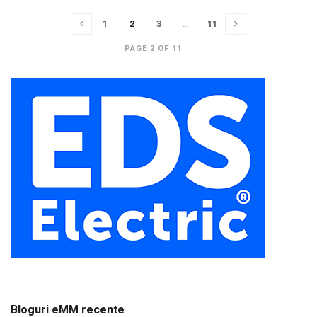
1
2
3
…
11
PAGE 2 OF 11
Bloguri eMM recente