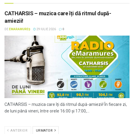
CATHARSIS – muzica care îți dă ritmul după-
amiezii!
DE
EMARAMUREȘ
29 IULIE 2026
0
CATHARSIS – muzica care îți dă ritmul după-amiezii! În fiecare zi,
de luni până vineri, între orele 16:00 și 17:00,...
ANTERIOR
URMATOR