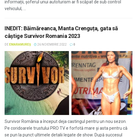
informații, șoferul unui autoturism ar fi scăpat de sub control
vehiculul, ...
INEDIT: Băimăreanca, Manta Crenguța, gata să
câștige Survivor Romania 2023
DE
EMARAMUREȘ
26 NOIEMBRIE 2022
0
Survivor România a început deja castingul pentru un nou sezon.
Pe coridoarele trustului PRO TV e forfotă mare și asta pentru că
se pun la punct ultimele detalii legate de show. După succesul