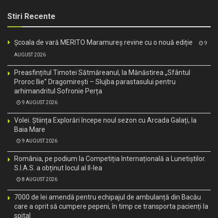
Stiri Recente
Școala de vară MERITO Maramureș revine cu o nouă ediție
9
AUGUST 2026
Preasfințitul Timotei Sătmăreanul, la Mănăstirea „Sfântul
Proroc Ilie” Dragomirești – Slujba parastasului pentru
arhimandritul Sofronie Perța
9 AUGUST 2026
Volei. Știința Explorări începe noul sezon cu Arcada Galați, la
Baia Mare
9 AUGUST 2026
România, pe podium la Competiția Internațională a Lunetiștilor.
S.I.A.S. a obținut locul al II-lea
8 AUGUST 2026
7000 de lei amendă pentru echipajul de ambulanță din Bacău
care a oprit să cumpere pepeni, în timp ce transporta pacienți la
spital