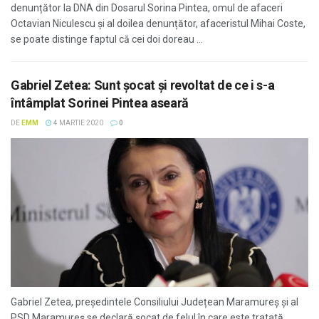
denunțător la DNA din Dosarul Sorina Pintea, omul de afaceri
Octavian Niculescu și al doilea denunțător, afaceristul Mihai Coste,
se poate distinge faptul că cei doi doreau ...
Gabriel Zetea: Sunt șocat și revoltat de ce i s-a
întâmplat Sorinei Pintea aseară
DE
EMM
4 MARTIE 2020
0
Gabriel Zetea, președintele Consiliului Județean Maramureș și al
PSD Maramureș se declară șocat de felul în care este tratată