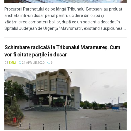
Procurorii Parchetului de pe lângă Tribunalul Botoşani au preluat
ancheta într-un dosar penal pentru ucidere din culpă şi
zădărnicirea combaterii bolilor, după ce un pacient a decedat în
Spitalul Judeţean de Urgenţă "Mavromati", existând suspiciunea ...
Schimbare radicală la Tribunalul Maramureș. Cum
vor fi citate părțile în dosar
DE
EMM
24 APRILIE 2020
0