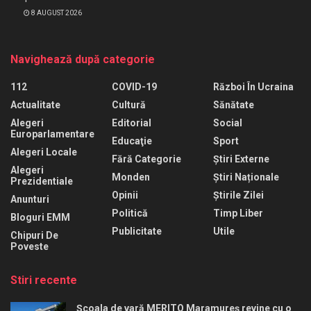
8 AUGUST 2026
Navighează după categorie
112
COVID-19
Război În Ucraina
Actualitate
Cultură
Sănătate
Alegeri
Editorial
Social
Europarlamentare
Educaţie
Sport
Alegeri Locale
Fără Categorie
Știri Externe
Alegeri
Monden
Știri Naționale
Prezidentiale
Opinii
Știrile Zilei
Anunturi
Politică
Timp Liber
Bloguri EMM
Publicitate
Utile
Chipuri De
Poveste
Stiri recente
Școala de vară MERITO Maramureș revine cu o