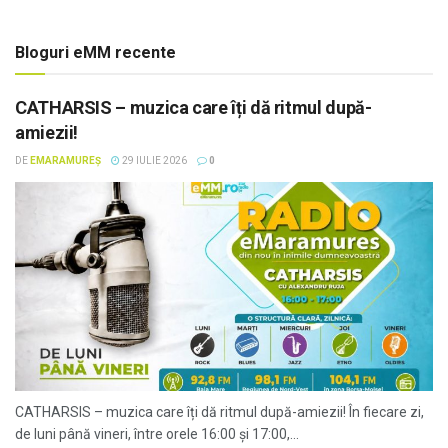
Bloguri eMM recente
CATHARSIS – muzica care îți dă ritmul după-
amiezii!
DE
EMARAMUREȘ
29 IULIE 2026
0
CATHARSIS – muzica care îți dă ritmul după-amiezii! În fiecare zi,
de luni până vineri, între orele 16:00 și 17:00,...