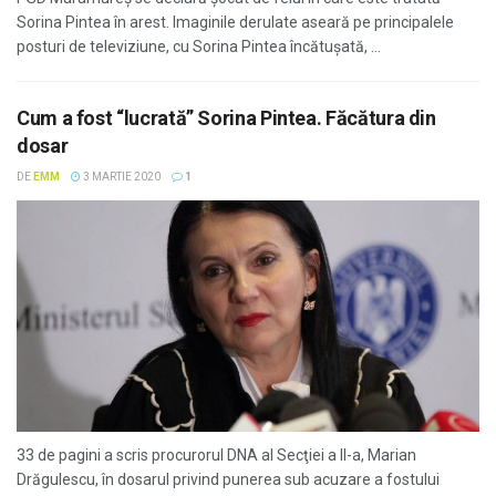
Sorina Pintea în arest. Imaginile derulate aseară pe principalele
posturi de televiziune, cu Sorina Pintea încătușată, ...
Cum a fost “lucrată” Sorina Pintea. Făcătura din
dosar
DE
EMM
3 MARTIE 2020
1
33 de pagini a scris procurorul DNA al Secţiei a II-a, Marian
Drăgulescu, în dosarul privind punerea sub acuzare a fostului