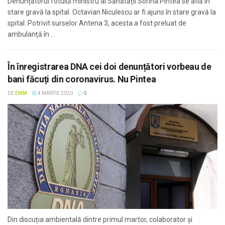
Denunțătorul fotului ministru al Sănătății Sorina Pintea se află în
stare gravă la spital. Octavian Niculescu ar fi ajuns în stare gravă la
spital. Potrivit surselor Antena 3, acesta a fost preluat de
ambulanță în ...
În înregistrarea DNA cei doi denunțători vorbeau de
bani făcuți din coronavirus. Nu Pintea
DE
EMM
4 MARTIE 2020
0
Din discuția ambientală dintre primul martor, colaborator și