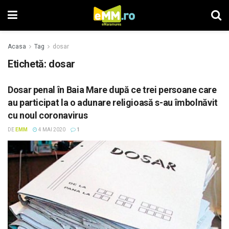
Acasa
Tag
dosar
Etichetă: dosar
Dosar penal în Baia Mare după ce trei persoane care
au participat la o adunare religioasă s-au îmbolnăvit
cu noul coronavirus
DE
EMM
4 MAI 2020
1