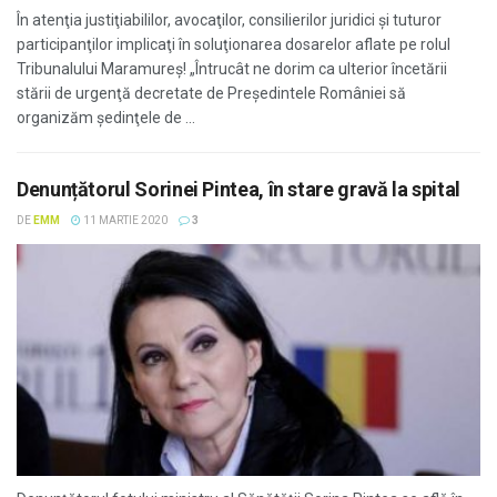
În atenţia justiţiabililor, avocaţilor, consilierilor juridici şi tuturor
participanţilor implicaţi în soluţionarea dosarelor aflate pe rolul
Tribunalului Maramureş! „Întrucât ne dorim ca ulterior încetării
stării de urgenţă decretate de Preşedintele României să
organizăm şedinţele de ...
Denunțătorul Sorinei Pintea, în stare gravă la spital
DE
EMM
11 MARTIE 2020
3