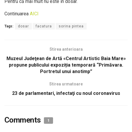
Pentru că mai mult nu este în dosar.
Continuarea
AICI
Tags:
dosar
facatura
sorina pintea
Stirea anterioara
Muzeul Judeţean de Artă «Centrul Artistic Baia Mare»
propune publicului expoziția temporară “Primăvara.
Portretul unui anotimp”
Stirea urmatoare
23 de parlamentari, infectaţi cu noul coronavirus
Comments
1