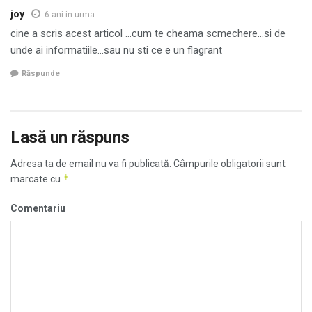
joy
6 ani in urma
cine a scris acest articol …cum te cheama scmechere…si de
unde ai informatiile…sau nu sti ce e un flagrant
Răspunde
Lasă un răspuns
Adresa ta de email nu va fi publicată.
Câmpurile obligatorii sunt
*
marcate cu
Comentariu