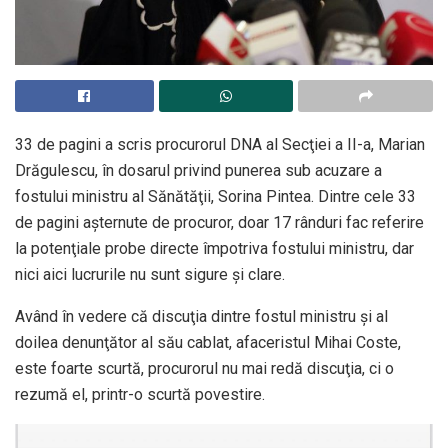
33 de pagini a scris procurorul DNA al Secţiei a II-a, Marian
Drăgulescu, în dosarul privind punerea sub acuzare a
fostului ministru al Sănătăţii, Sorina Pintea. Dintre cele 33
de pagini aşternute de procuror, doar 17 rânduri fac referire
la potenţiale probe directe împotriva fostului ministru, dar
nici aici lucrurile nu sunt sigure și clare.
Având în vedere că discuţia dintre fostul ministru şi al
doilea denunţător al său cablat, afaceristul Mihai Coste,
este foarte scurtă, procurorul nu mai redă discuţia, ci o
rezumă el, printr-o scurtă povestire.