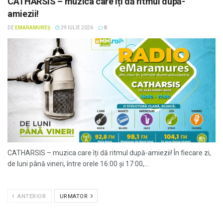
CATHARSIS – muzica care îți dă ritmul după-
amiezii!
DE
EMARAMUREȘ
29 IULIE 2026
0
CATHARSIS – muzica care îți dă ritmul după-amiezii! În fiecare zi,
de luni până vineri, între orele 16:00 și 17:00,...
ANTERIOR
URMATOR