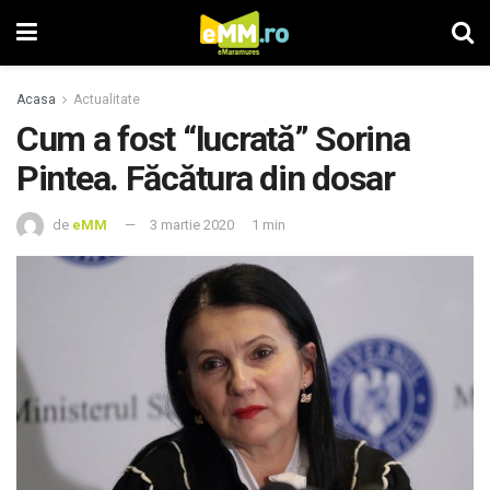
Acasa
Actualitate
Cum a fost “lucrată” Sorina
Pintea. Făcătura din dosar
de
eMM
3 martie 2020
1 min