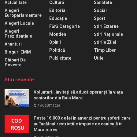
Actualitate
Cultură
Sănătate
Alegeri
Editorial
Social
Europarlamentare
Educaţie
Sport
Alegeri Locale
Fără Categorie
Știri Externe
Alegeri
Monden
Știri Naționale
Prezidentiale
Opinii
Știrile Zilei
Anunturi
Politică
Timp Liber
Bloguri EMM
Publicitate
Utile
Chipuri De
Poveste
Stiri recente
Voluntarii, invitați să aducă speranță în viața
seniorilor din Baia Mare
7 AUGUST 2026
Peste 16.000 de lei în amenzi pentru șoferii care
au încălcat restricțiile impuse de caniculă în
Maramureș