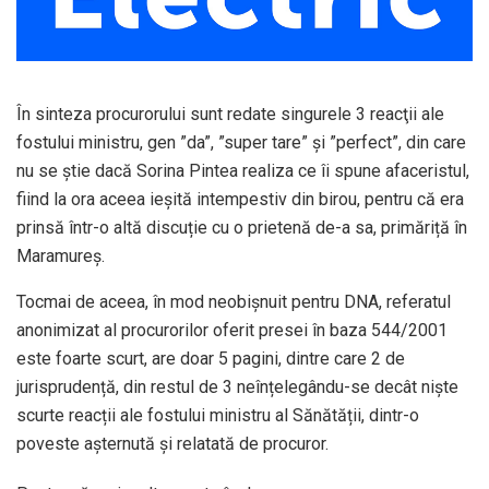
În sinteza procurorului sunt redate singurele 3 reacţii ale
fostului ministru, gen ”da”, ”super tare” și ”perfect”, din care
nu se știe dacă Sorina Pintea realiza ce îi spune afaceristul,
fiind la ora aceea ieşită intempestiv din birou, pentru că era
prinsă într-o altă discuție cu o prietenă de-a sa, primăriță în
Maramureș.
Tocmai de aceea, în mod neobișnuit pentru DNA, referatul
anonimizat al procurorilor oferit presei în baza 544/2001
este foarte scurt, are doar 5 pagini, dintre care 2 de
jurisprudență, din restul de 3 neînțelegându-se decât niște
scurte reacții ale fostului ministru al Sănătății, dintr-o
poveste așternută și relatată de procuror.