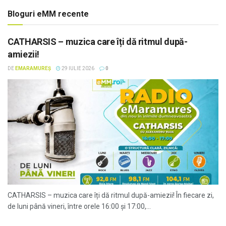
Bloguri eMM recente
CATHARSIS – muzica care îți dă ritmul după-
amiezii!
DE
EMARAMUREȘ
29 IULIE 2026
0
CATHARSIS – muzica care îți dă ritmul după-amiezii! În fiecare zi,
de luni până vineri, între orele 16:00 și 17:00,...