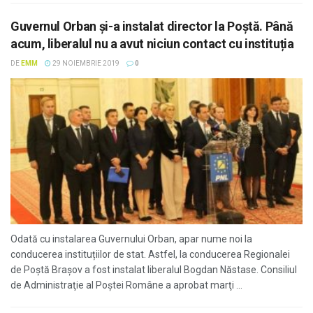
Guvernul Orban și-a instalat director la Poștă. Până
acum, liberalul nu a avut niciun contact cu instituția
DE
EMM
29 NOIEMBRIE 2019
0
Odată cu instalarea Guvernului Orban, apar nume noi la
conducerea instituțiilor de stat. Astfel, la conducerea Regionalei
de Poștă Brașov a fost instalat liberalul Bogdan Năstase. Consiliul
de Administraţie al Poştei Române a aprobat marţi ...