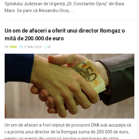
Spitalului Județean de Urgență „Dr. Constantin Opriș” din Baia
Mare. Se pare că Alexandru Oros, ...
Un om de afaceri a oferit unui director Romgaz o
mită de 200.000 de euro
DE
EMM
12 MAI 2020
0
Un om de afaceri a fost reţinut de procurorii DNA sub acuzaţia că
i-a promis unui director de la Romgaz suma de 200.000 de euro,
pentru ca acesta din urmă să aprobe cumpărarea de către ...