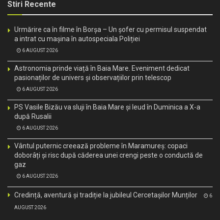
Stiri Recente
Urmărire ca în filme în Borșa – Un șofer cu permisul suspendat
a intrat cu mașina în autospeciala Poliției
6 AUGUST 2026
Astronomia prinde viață în Baia Mare. Eveniment dedicat
pasionaților de univers și observațiilor prin telescop
6 AUGUST 2026
PS Vasile Bizău va sluji în Baia Mare și Ieud în Duminica a X-a
după Rusalii
6 AUGUST 2026
Vântul puternic creează probleme în Maramureș: copaci
doborâți și risc după căderea unei crengi peste o conductă de
gaz
6 AUGUST 2026
Credință, aventură și tradiție la jubileul Cercetașilor Munților
6
AUGUST 2026