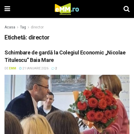
Acasa
Tag
director
Etichetă: director
Schimbare de gardă la Colegiul Economic „Nicolae
Titulescu” Baia Mare
DE
EMM
21 IANUARIE 2026
2