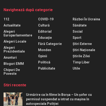
Navighează după categorie
112
COVID-19
Război În Ucraina
Actualitate
Cultură
Sănătate
Alegeri
Editorial
Social
Europarlamentare
Educaţie
Sport
Alegeri Locale
Fără Categorie
Știri Externe
Alegeri
Monden
Știri Naționale
Prezidentiale
Opinii
Știrile Zilei
Anunturi
Politică
Timp Liber
Bloguri EMM
Publicitate
Utile
Chipuri De
Poveste
Stiri recente
Urmărire ca în filme în Borșa – Un șofer cu
permisul suspendat a intrat cu mașina în
autospeciala Poliției