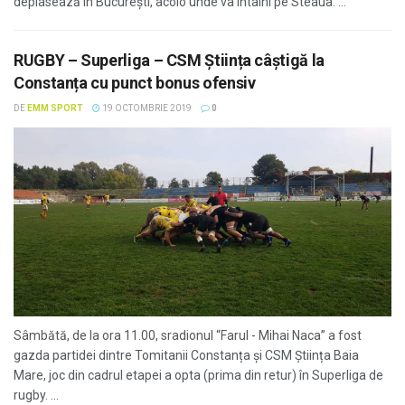
deplasează în București, acolo unde va întâlni pe Steaua. ...
RUGBY – Superliga – CSM Știința câștigă la
Constanța cu punct bonus ofensiv
DE
EMM SPORT
19 OCTOMBRIE 2019
0
Sâmbătă, de la ora 11.00, sradionul “Farul - Mihai Naca” a fost
gazda partidei dintre Tomitanii Constanța și CSM Știința Baia
Mare, joc din cadrul etapei a opta (prima din retur) în Superliga de
rugby. ...