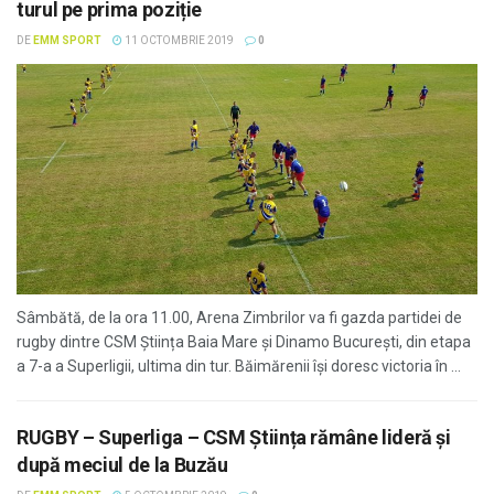
turul pe prima poziție
DE
EMM SPORT
11 OCTOMBRIE 2019
0
Sâmbătă, de la ora 11.00, Arena Zimbrilor va fi gazda partidei de
rugby dintre CSM Știința Baia Mare și Dinamo București, din etapa
a 7-a a Superligii, ultima din tur. Băimărenii își doresc victoria în ...
RUGBY – Superliga – CSM Știința rămâne lideră și
după meciul de la Buzău