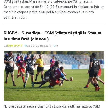
CSM Știința Baia Mare a învins-o categoric pe CS Tomitanii
Constanța, cu scorul de 54-19 (33-5), miercuri, în deplasare, într-un
meci din etapa a patra a Grupei A a Cupei României la rugby.
Băimărenii vor ...
RUGBY – Superliga – CSM Știința câștigă la Steaua
la ultima fază (din nou!)
DE
EMM SPORT
26 OCTOMBRIE 2019
0
Nu știu dacă Steaua e obișnuită să piardă la ultima fază cu CSM