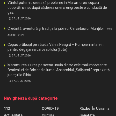
Vântul puternic creează probleme în Maramureș: copaci
doborâți și risc după căderea unei crengi peste o conductă de
gaz
6 AUGUST 2026
Credință, aventură și tradiție la jubileul Cercetașilor Munților
6
AUGUST 2026
Copac prăbușit pe strada Valea Neagră – Pompierii intervin
pentru degajarea carosabilului (foto)
6 AUGUST 2026
Maramureșul urcă pe scena unuia dintre cele mai importante
festivaluri de folclor din lume. Ansamblul „Săliștenii” reprezintă
județul la Sibiu
6 AUGUST 2026
Navighează după categorie
112
COVID-19
Război În Ucraina
Actualitate
Cultură
Sănătate