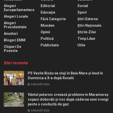
Alegeri
Editorial
Social
Europarlamentare
Educaţie
Sport
Alegeri Locale
Fără Categorie
Știri Externe
Alegeri
Monden
Știri Naționale
Prezidentiale
Opinii
Știrile Zilei
Anunturi
Politică
Timp Liber
Bloguri EMM
Publicitate
Utile
Chipuri De
Poveste
Stiri recente
PS Vasile Bizău va sluji în Baia Mare și Ieud în
Duminica a X-a după Rusalii
6 AUGUST 2026
Vântul puternic creează probleme în Maramureș:
copaci doborâți și risc după căderea unei crengi
peste o conductă de gaz
6 AUGUST 2026