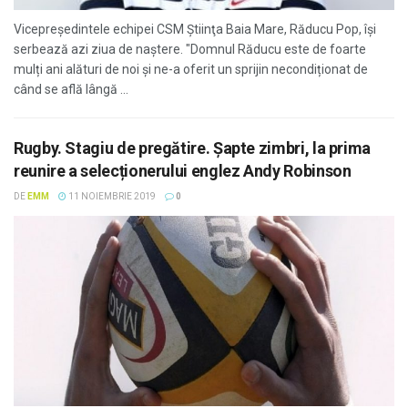
Vicepreședintele echipei CSM Ştiinţa Baia Mare, Răducu Pop, își
serbează azi ziua de naștere. "Domnul Răducu este de foarte
mulți ani alături de noi și ne-a oferit un sprijin necondiționat de
când se află lângă ...
Rugby. Stagiu de pregătire. Șapte zimbri, la prima
reunire a selecționerului englez Andy Robinson
DE
EMM
11 NOIEMBRIE 2019
0