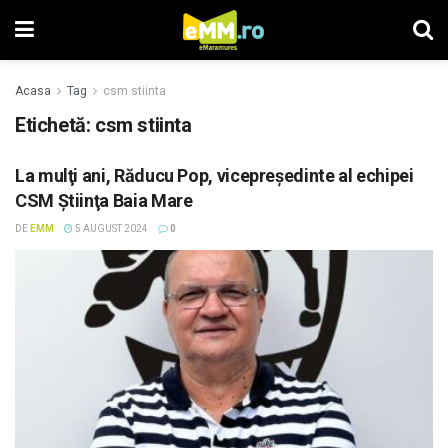
Acasa
Tag
csm stiinta
Etichetă: csm stiinta
La mulţi ani, Răducu Pop, vicepreşedinte al echipei
CSM Ştiinţa Baia Mare
DE
EMM
5 AUGUST 2024
0