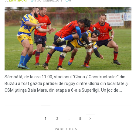
DE
EMM SPORT
5 OCTOMBRIE 2019
0
Sâmbătă, de la ora 11.00, stadionul “Gloria / Constructorilor” din
Buzău a fost gazda partidei de rugby dintre Gloria din localitate și
CSM Știința Baia Mare, din etapa a 6-a a Superligii. Un joc de ...
1
2
…
5
PAGE 1 OF 5