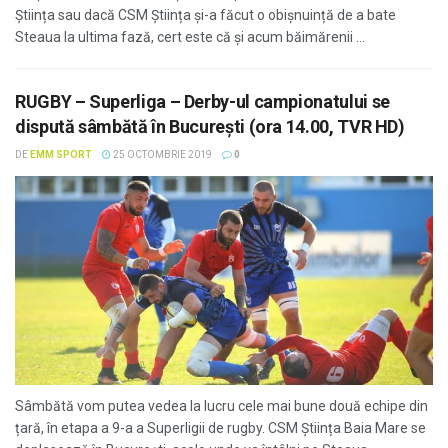
Știința sau dacă CSM Știința și-a făcut o obișnuință de a bate
Steaua la ultima fază, cert este că și acum băimărenii ...
RUGBY – Superliga – Derby-ul campionatului se
dispută sâmbătă în București (ora 14.00, TVR HD)
DE
EMM SPORT
25 OCTOMBRIE 2019
0
Sâmbătă vom putea vedea la lucru cele mai bune două echipe din
țară, în etapa a 9-a a Superligii de rugby. CSM Știința Baia Mare se