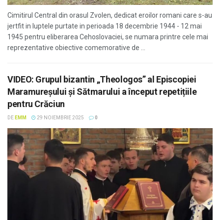
Cimitirul Central din orasul Zvolen, dedicat eroilor romani care s-au
jertfit in luptele purtate in perioada 18 decembrie 1944 - 12 mai
1945 pentru eliberarea Cehoslovaciei, se numara printre cele mai
reprezentative obiective comemorative de ...
VIDEO: Grupul bizantin „Theologos” al Episcopiei
Maramureşului şi Sătmarului a început repetițiile
pentru Crăciun
DE
EMM
29 NOIEMBRIE 2025
0