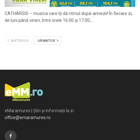
CATHARSIS – muzica care îți dă ritmul după-amiezii! În fiecare zi,
de luni până vineri, între orele 16:00 și 17:00,...
ANTERIOR
URMATOR
eMaramures | Știri și informații la zi
office@emaramures.ro