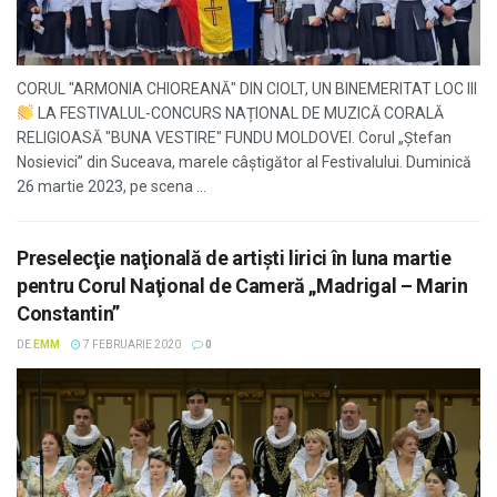
CORUL "ARMONIA CHIOREANĂ" DIN CIOLT, UN BINEMERITAT LOC III
LA FESTIVALUL-CONCURS NAȚIONAL DE MUZICĂ CORALĂ
RELIGIOASĂ "BUNA VESTIRE" FUNDU MOLDOVEI. Corul „Ștefan
Nosievici” din Suceava, marele câștigător al Festivalului. Duminică
26 martie 2023, pe scena ...
Preselecţie naţională de artişti lirici în luna martie
pentru Corul Naţional de Cameră „Madrigal – Marin
Constantin”
DE
EMM
7 FEBRUARIE 2020
0