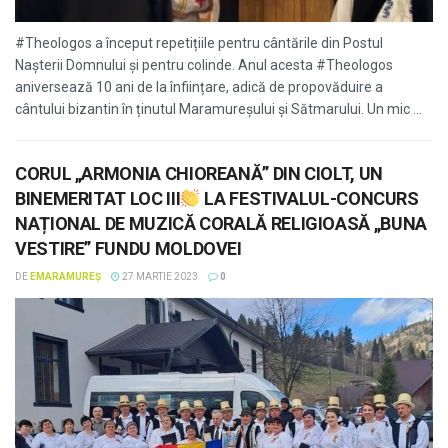
#Theologos a început repetițiile pentru cântările din Postul
Nașterii Domnului și pentru colinde. Anul acesta #Theologos
aniversează 10 ani de la înființare, adică de propovăduire a
cântului bizantin în ținutul Maramureșului și Sătmarului. Un mic ...
CORUL „ARMONIA CHIOREANĂ” DIN CIOLT, UN
BINEMERITAT LOC III
LA FESTIVALUL-CONCURS
NAȚIONAL DE MUZICĂ CORALĂ RELIGIOASĂ „BUNA
VESTIRE” FUNDU MOLDOVEI
DE
EMARAMUREȘ
27 MARTIE 2023
0