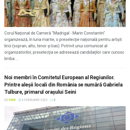
Corul Naţional de Cameră "Madrigal - Marin Constantin"
organizează, în luna martie, o preselecţie naţională pentru artişti
lirici (sopran, alto, tenor şi bas). Potrivit unui comunicat al
organizatorilor, preselecţia se adresează candidaţilor care cunosc
limba ...
Noi membri în Comitetul European al Regiunilor.
Printre aleșii locali din România se numără Gabriela
Tulbure, primarul orașului Seini
DE
EMM
4 FEBRUARIE 2020
0