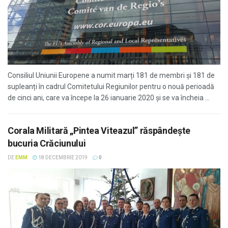
Consiliul Uniunii Europene a numit marți 181 de membri și 181 de
supleanți în cadrul Comitetului Regiunilor pentru o nouă perioadă
de cinci ani, care va începe la 26 ianuarie 2020 și se va încheia ...
Corala Militară „Pintea Viteazul” răspândeşte
bucuria Crăciunului
DE
EMM
18 DECEMBRIE 2019
0