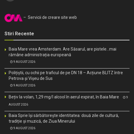
– Servicii de creare site web
Stiri Recente
Baia Mare vrea Amsterdam. Are Săsarul, are pistele…mai
rămâne administrația europeană
9 AUGUST 2026
Polițiștii, cu ochii pe traficul de pe DN 18 – Acțiune BLITZ între
Petrova și Vișeu de Sus
9 AUGUST 2026
Bețiv la volan, 1,29 mg/l alcool în aerul expirat, în Baia Mare
9
AUGUST 2026
Baia Sprie își sărbătorește identitatea: două zile de cultură,
tradiție și muzică, de Ziua Minerului
9 AUGUST 2026