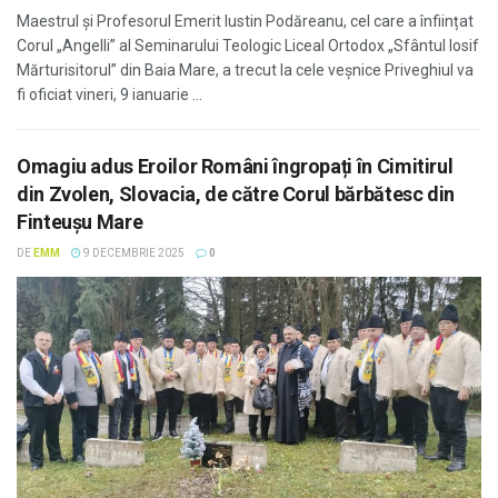
Maestrul și Profesorul Emerit Iustin Podăreanu, cel care a înființat
Corul „Angelli” al Seminarului Teologic Liceal Ortodox „Sfântul Iosif
Mărturisitorul” din Baia Mare, a trecut la cele veșnice Priveghiul va
fi oficiat vineri, 9 ianuarie ...
Omagiu adus Eroilor Români îngropați în Cimitirul
din Zvolen, Slovacia, de către Corul bărbătesc din
Finteușu Mare
DE
EMM
9 DECEMBRIE 2025
0