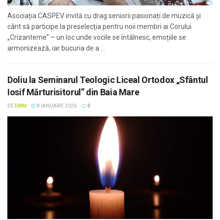
Asociația CASPEV invită cu drag seniorii pasionați de muzică și
cânt să participe la preselecția pentru noii membri ai Corului
„Crizanteme” – un loc unde vocile se întâlnesc, emoțiile se
armonizează, iar bucuria de a ...
Doliu la Seminarul Teologic Liceal Ortodox „Sfântul
Iosif Mărturisitorul” din Baia Mare
DE
EMM
8 IANUARIE 2026
0