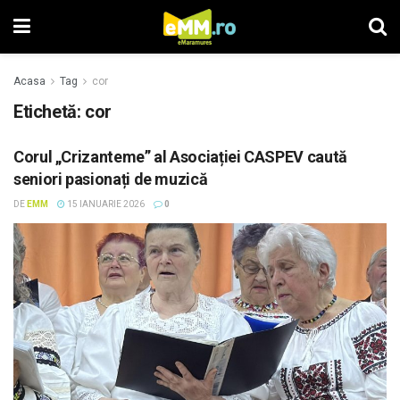
Acasa
Tag
cor
Etichetă: cor
Corul „Crizanteme” al Asociației CASPEV caută
seniori pasionați de muzică
DE
EMM
15 IANUARIE 2026
0