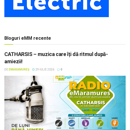
Bloguri eMM recente
CATHARSIS – muzica care îți dă ritmul după-
amiezii!
DE
EMARAMUREȘ
29 IULIE 2026
0