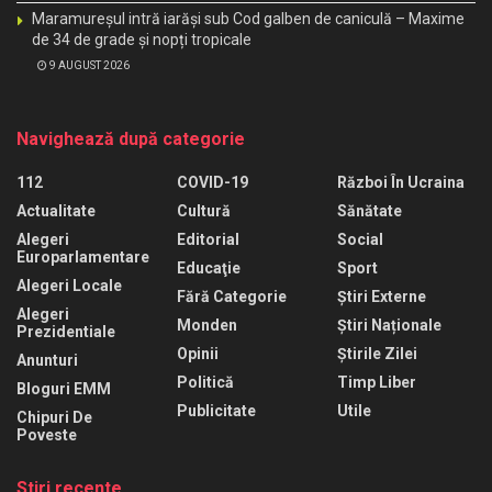
Maramureșul intră iarăși sub Cod galben de caniculă – Maxime
de 34 de grade și nopți tropicale
9 AUGUST 2026
Navighează după categorie
112
COVID-19
Război În Ucraina
Actualitate
Cultură
Sănătate
Alegeri
Editorial
Social
Europarlamentare
Educaţie
Sport
Alegeri Locale
Fără Categorie
Știri Externe
Alegeri
Monden
Știri Naționale
Prezidentiale
Opinii
Știrile Zilei
Anunturi
Politică
Timp Liber
Bloguri EMM
Publicitate
Utile
Chipuri De
Poveste
Stiri recente