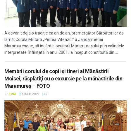
A devenit deja o tradiţie ca an de an, premergător Sărbătorilor de
Iarnă, Corala Militară „Pintea Viteazul” a Jandarmeriei
Maramureșene, să încânte locuitorii Maramureşului prin colindele
interpretate. Înfiinţată în anul 2001, la început constituită din ...
Membrii corului de copii şi tineri al Mănăstirii
Moisei, răsplătiţi cu o excursie pe la mănăstirile din
Maramureş – FOTO
DE
EMM
5 IULIE 2019
0