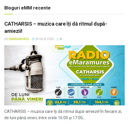
Bloguri eMM recente
CATHARSIS – muzica care îți dă ritmul după-
amiezii!
DE
EMARAMUREȘ
29 IULIE 2026
0
CATHARSIS – muzica care îți dă ritmul după-amiezii! În fiecare zi,
de luni până vineri, între orele 16:00 și 17:00,...