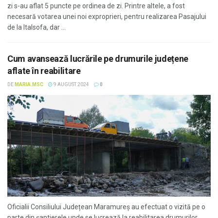
zi s-au aflat 5 puncte pe ordinea de zi. Printre altele, a fost
necesară votarea unei noi exproprieri, pentru realizarea Pasajului
de la Italsofa, dar ...
Cum avansează lucrările pe drumurile județene
aflate în reabilitare
DE
MARIA.MSC
9 AUGUST 2024
0
Oficialii Consiliului Județean Maramureș au efectuat o vizită pe o
parte din șantierele unde se lucrează la reabilitarea drumurilor