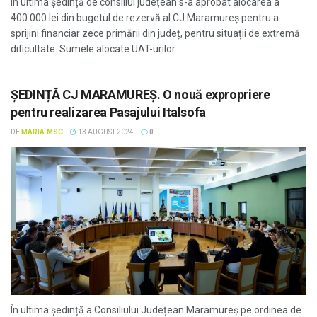
În ultima ședință de consiliul județean s-a aprobat alocarea a
400.000 lei din bugetul de rezervă al CJ Maramureș pentru a
sprijini financiar zece primării din județ, pentru situații de extremă
dificultate. Sumele alocate UAT-urilor ...
ȘEDINȚĂ CJ MARAMUREȘ. O nouă expropriere
pentru realizarea Pasajului Italsofa
DE
MARIA.MSC
13 AUGUST 2024
0
În ultima ședință a Consiliului Județean Maramureș pe ordinea de