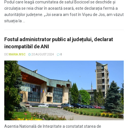
Podul care leagă comunitatea de satul Bocicoel se deschide și
circulația se reia chiar în această seară, este declarația fermă a
autorităților județene. „Joi seara am fost în Vișeu de Jos, am văzut
situația la ...
Fostul administrator public al județului, declarat
incompatibil de ANI
DE
MARIA.MSC
20 AUGUST 2024
0
Agenția Națională de Integritate a constatat starea de