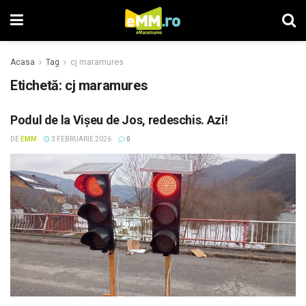
Acasa
Tag
cj maramures
Etichetă: cj maramures
Podul de la Vișeu de Jos, redeschis. Azi!
DE
EMM
3 FEBRUARIE 2026
0