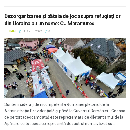
Dezorganizarea și bătaia de joc asupra refugiaților
din Ucraina au un nume: CJ Maramureș!
DE
EMM
3 MARTIE 2022
0
Suntem sideraţi de incompetența României plecând de la
Administrația Prezidențială și până la Guvernul României… Cireașa
de pe tort (deocamdată) este reprezentată de diletantismul de la
Apărare cu tot ceea ce reprezintă dezastrul nemaivăzut cu ...