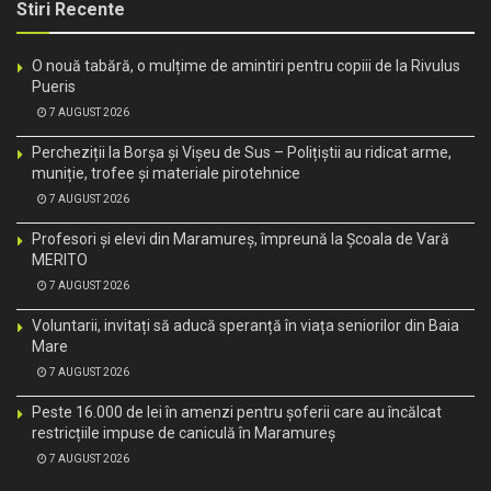
Stiri Recente
O nouă tabără, o mulțime de amintiri pentru copiii de la Rivulus
Pueris
7 AUGUST 2026
Percheziții la Borșa și Vișeu de Sus – Polițiștii au ridicat arme,
muniție, trofee și materiale pirotehnice
7 AUGUST 2026
Profesori și elevi din Maramureș, împreună la Școala de Vară
MERITO
7 AUGUST 2026
Voluntarii, invitați să aducă speranță în viața seniorilor din Baia
Mare
7 AUGUST 2026
Peste 16.000 de lei în amenzi pentru șoferii care au încălcat
restricțiile impuse de caniculă în Maramureș
7 AUGUST 2026