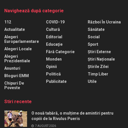
Navighează după categorie
112
COVID-19
Război În Ucraina
Actualitate
Cultură
Sănătate
Alegeri
Editorial
Social
Europarlamentare
Educaţie
Sport
Alegeri Locale
Fără Categorie
Știri Externe
Alegeri
Monden
Știri Naționale
Prezidentiale
Opinii
Știrile Zilei
Anunturi
Politică
Timp Liber
Bloguri EMM
Publicitate
Utile
Chipuri De
Poveste
Stiri recente
O nouă tabără, o mulțime de amintiri pentru
copiii de la Rivulus Pueris
7 AUGUST 2026