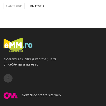
ANTERIOR
URMATOR
eMaramures | Știri și informații la zi
office@emaramures.ro
– Servicii de creare site web