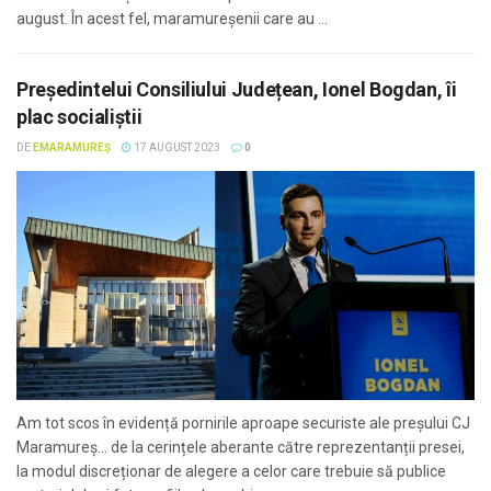
august. În acest fel, maramureșenii care au ...
Președintelui Consiliului Județean, Ionel Bogdan, îi
plac socialiștii
DE
EMARAMUREȘ
17 AUGUST 2023
0
Am tot scos în evidență pornirile aproape securiste ale preșului CJ
Maramureș… de la cerințele aberante către reprezentanții presei,
la modul discreționar de alegere a celor care trebuie să publice