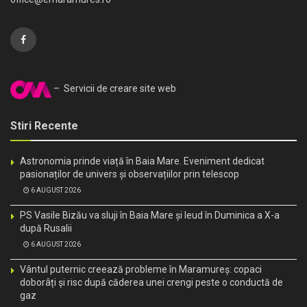
– Servicii de creare site web
Stiri Recente
Astronomia prinde viață în Baia Mare. Eveniment dedicat
pasionaților de univers și observațiilor prin telescop
6 AUGUST 2026
PS Vasile Bizău va sluji în Baia Mare și Ieud în Duminica a X-a
după Rusalii
6 AUGUST 2026
Vântul puternic creează probleme în Maramureș: copaci
doborâți și risc după căderea unei crengi peste o conductă de
gaz