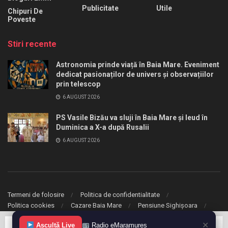
Publicitate
Utile
Chipuri De
Poveste
Stiri recente
Astronomia prinde viață în Baia Mare. Eveniment
dedicat pasionaților de univers și observațiilor
prin telescop
6 AUGUST 2026
PS Vasile Bizău va sluji în Baia Mare și Ieud în
Duminica a X-a după Rusalii
6 AUGUST 2026
Termeni de folosire
Politica de confidentialitate
Politica cookies
Cazare Baia Mare
Pensiune Sighișoara
✕
© 2020 eMaramures. Toate drepturile rezervate.
Ascultă Live
Radio eMaramureș