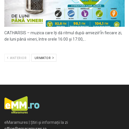
CATHARSIS – muzica care îți dă ritmul după-amiezii! În fiecare zi,
de luni până vineri, între orele 16:00 și 17:00,...
ANTERIOR
URMATOR
eMaramures | Știri și informații la zi
office@emaramures.ro