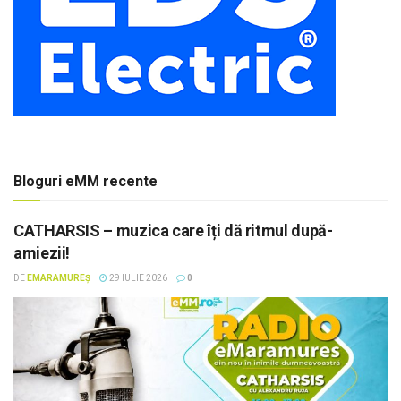
Bloguri eMM recente
CATHARSIS – muzica care îți dă ritmul după-
amiezii!
DE
EMARAMUREȘ
29 IULIE 2026
0