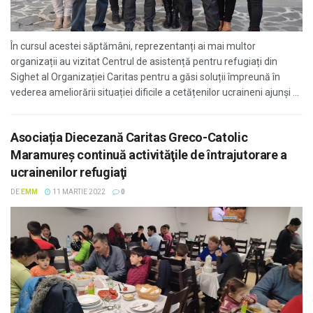
În cursul acestei săptămâni, reprezentanți ai mai multor
organizații au vizitat Centrul de asistență pentru refugiați din
Sighet al Organizației Caritas pentru a găsi soluții împreună în
vederea ameliorării situației dificile a cetățenilor ucraineni ajunși ...
Asociația Diecezană Caritas Greco-Catolic
Maramureș continuă activităţile de întrajutorare a
ucrainenilor refugiaţi
DE
EMM
11 MARTIE 2022
0