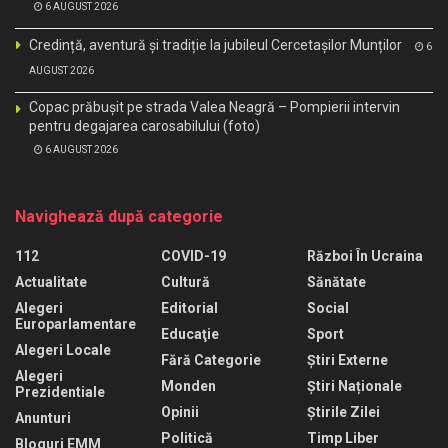
6 AUGUST 2026
Credință, aventură și tradiție la jubileul Cercetașilor Munților
6
AUGUST 2026
Copac prăbușit pe strada Valea Neagră – Pompierii intervin
pentru degajarea carosabilului (foto)
6 AUGUST 2026
Navighează după categorie
112
COVID-19
Război În Ucraina
Actualitate
Cultură
Sănătate
Alegeri
Editorial
Social
Europarlamentare
Educaţie
Sport
Alegeri Locale
Fără Categorie
Știri Externe
Alegeri
Monden
Știri Naționale
Prezidentiale
Opinii
Știrile Zilei
Anunturi
Politică
Timp Liber
Bloguri EMM