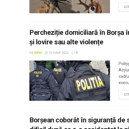
CI
Percheziție domiciliară în Borșa 
și lovire sau alte violențe
DE
EMM
19 IUNIE 2025
0
Poliți
Acțiu
cadru
execu
CI
Borșean coborât în siguranță de 