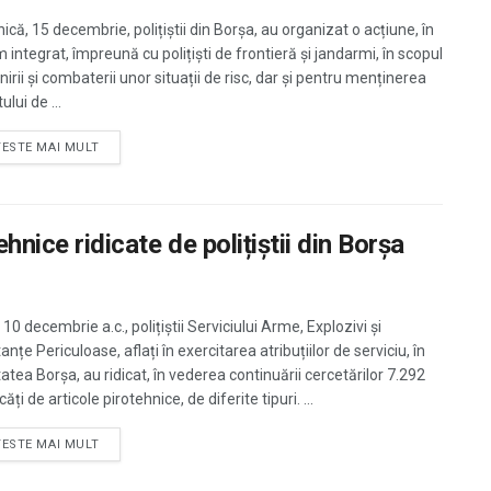
că, 15 decembrie, polițiștii din Borșa, au organizat o acțiune, în
 integrat, împreună cu polițiști de frontieră și jandarmi, în scopul
irii și combaterii unor situații de risc, dar și pentru menținerea
ului de ...
TESTE MAI MULT
hnice ridicate de polițiștii din Borșa
 10 decembrie a.c., polițiștii Serviciului Arme, Explozivi și
nțe Periculoase, aflați în exercitarea atribuțiilor de serviciu, în
tatea Borșa, au ridicat, în vederea continuării cercetărilor 7.292
ăți de articole pirotehnice, de diferite tipuri. ...
TESTE MAI MULT