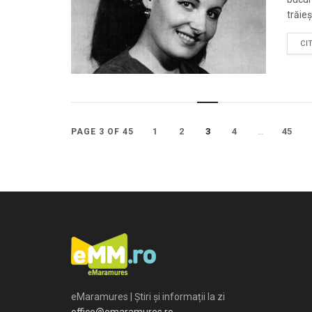
trăieș
CI
1
2
3
4
…
45
PAGE 3 OF 45
eMaramures | Știri și informații la zi