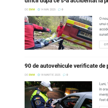
dificil după ce s-a accidentat la p
DE
EMM
14 MAI 2025
0
O nou
unui 
accid
sunat 
CI
90 de autovehicule verificate de p
DE
EMM
18 MARTIE 2025
0
Luni,
în ora
menți
fost d