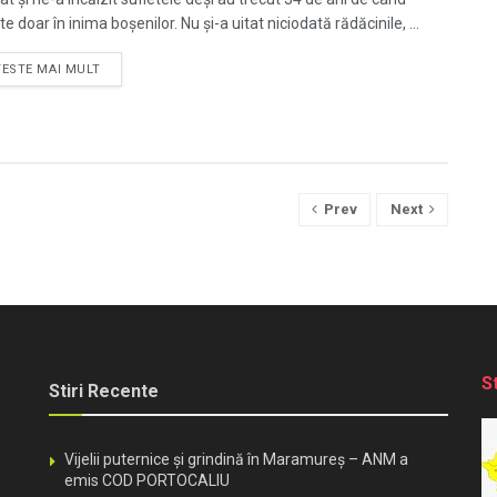
te doar în inima boșenilor. Nu și-a uitat niciodată rădăcinile, ...
TESTE MAI MULT
Prev
Next
S
Stiri Recente
Vijelii puternice și grindină în Maramureș – ANM a
emis COD PORTOCALIU