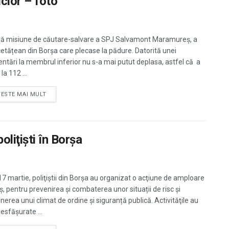
icior – foto
ă misiune de căutare-salvare a SPJ Salvamont Maramureș, a
cetățean din Borșa care plecase la pădure. Datorită unei
entări la membrul inferior nu s-a mai putut deplasa, astfel că a
la 112 ...
TESTE MAI MULT
oliţişti în Borșa
 17 martie, poliţiştii din Borşa au organizat o acţiune de amploare
ş, pentru prevenirea şi combaterea unor situații de risc și
nerea unui climat de ordine și siguranță publică. Activităţile au
esfăşurate ...