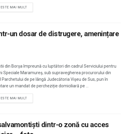
TESTE MAI MULT
într-un dosar de distrugere, amenințare
știi din Borșa împreună cu luptători din cadrul Serviciului pentru
ni Speciale Maramureș, sub supravegherea procurorului din
l Parchetului de pe lângă Judecătoria Vișeu de Sus, pun în
tare un mandat de percheziție domiciliară pe ...
TESTE MAI MULT
salvamontiști dintr-o zonă cu acces