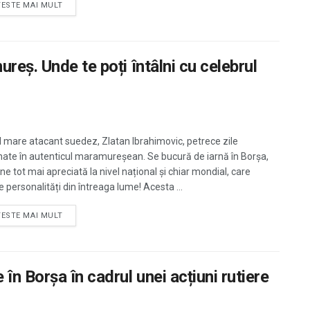
TESTE MAI MULT
reș. Unde te poți întâlni cu celebrul
l mare atacant suedez, Zlatan Ibrahimovic, petrece zile
ate în autenticul maramureșean. Se bucură de iarnă în Borșa,
ne tot mai apreciată la nivel național și chiar mondial, care
 personalități din întreaga lume! Acesta ...
TESTE MAI MULT
în Borșa în cadrul unei acțiuni rutiere