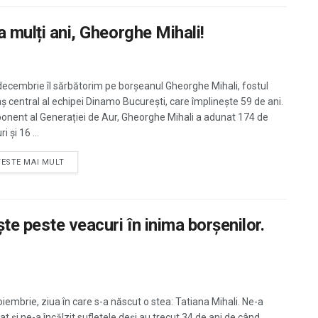
a mulți ani, Gheorghe Mihali!
decembrie îl sărbătorim pe borșeanul Gheorghe Mihali, fostul
ș central al echipei Dinamo București, care împlinește 59 de ani.
nent al Generației de Aur, Gheorghe Mihali a adunat 174 de
i și 16 ...
TESTE MAI MULT
ște peste veacuri în inima borșenilor.
oiembrie, ziua în care s-a născut o stea: Tatiana Mihali. Ne-a
t și ne-a încălzit sufletele deși au trecut 34 de ani de când