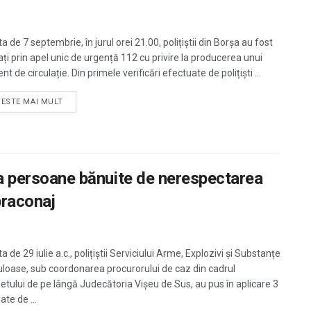
a de 7 septembrie, în jurul orei 21.00, polițiștii din Borșa au fost
ați prin apel unic de urgență 112 cu privire la producerea unui
nt de circulație. Din primele verificări efectuate de polițiști ...
TESTE MAI MULT
 la persoane bănuite de nerespectarea
 braconaj
a de 29 iulie a.c., polițiștii Serviciului Arme, Explozivi și Substanțe
uloase, sub coordonarea procurorului de caz din cadrul
etului de pe lângă Judecătoria Vișeu de Sus, au pus în aplicare 3
te de ...