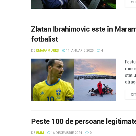
CI
Zlatan Ibrahimovic este în Maramu
fotbalist
DE
EMARAMUREȘ
11 IANUARIE 2025
4
Fostu
minun
stațiu
atrage
CI
Peste 100 de persoane legitimate 
DE
EMM
16 DECEMBRIE 2024
0