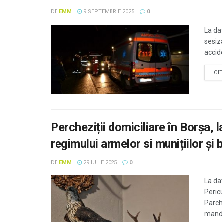
DE
EMM
9 SEPTEMBRIE 2025
0
La dat
sesiz
accide
CI
Percheziții domiciliare în Borșa,
regimului armelor si munițiilor și
DE
EMM
29 IULIE 2025
0
La dat
Peric
Parch
manda