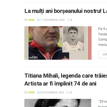
La mulți ani borșeanului nostru! L
DE
EMM
11 DECEMBRIE 2024
0
Pe 9 
funda
Compo
meciur
CI
Titiana Mihali, legenda care trăie
Artista ar fi împlinit 74 de ani
DE
EMM
29 NOIEMBRIE 2024
0
"29 n
bucura