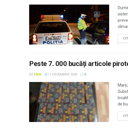
Dumini
sistem
preven
climat
CI
Peste 7. 000 bucăți articole pirote
DE
EMM
11 DECEMBRIE 2024
0
Marți,
Substa
locali
de buc
CI