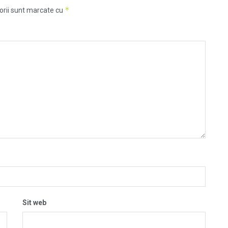
*
orii sunt marcate cu
Sit web