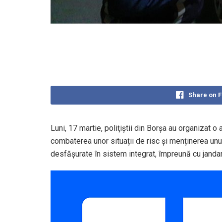
Share on 
Luni, 17 martie, poliţiştii din Borşa au organizat o
combaterea unor situații de risc și menținerea unui
desfăşurate în sistem integrat, împreună cu jand