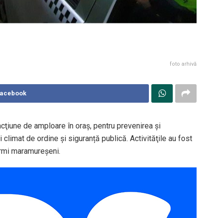
foto arhivă
Facebook
 acţiune de amploare în oraş, pentru prevenirea şi
 climat de ordine și siguranță publică. Activităţile au fost
armi maramureşeni.