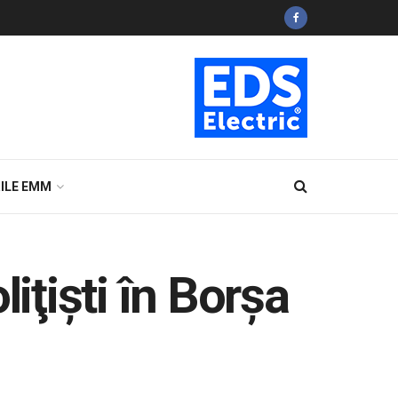
ILE EMM
iţişti în Borșa