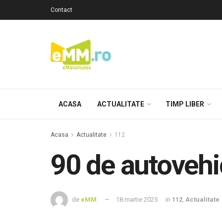
Contact
ACASA
ACTUALITATE
TIMP LIBER
Acasa
Actualitate
112
90 de autovehic
de
eMM
18 martie 2025
in
112
,
Actualitate