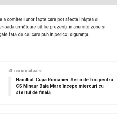
e a comiterii unor fapte care pot afecta liniştea şi
 perioada următoare să fie prezenţi, în anumite zone şi
gale faţă de cei care pun în pericol siguranţa.
Stirea urmatoare
Handbal. Cupa României. Seria de foc pentru
CS Minaur Baia Mare începe miercuri cu
sfertul de finală