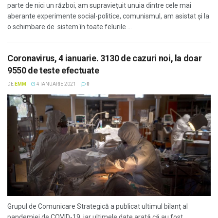
parte de nici un război, am supraviețuit unuia dintre cele mai
aberante experimente social-politice, comunismul, am asistat și la
o schimbare de sistem în toate felurile ...
Coronavirus, 4 ianuarie. 3130 de cazuri noi, la doar
9550 de teste efectuate
DE
EMM
4 IANUARIE 2021
0
Grupul de Comunicare Strategică a publicat ultimul bilanţ al
pandemiei de COVID-19, iar ultimele date arată că au fost