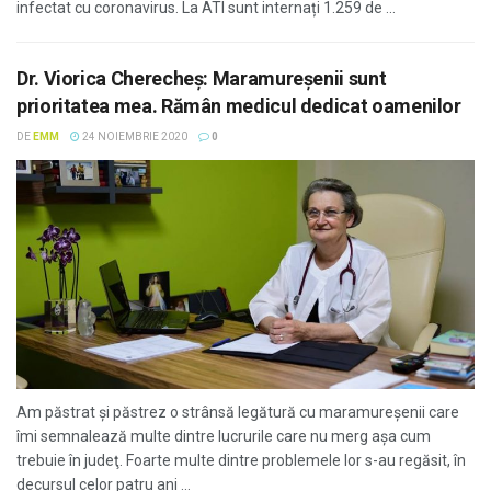
infectat cu coronavirus. La ATI sunt internați 1.259 de ...
Dr. Viorica Cherecheş: Maramureşenii sunt
prioritatea mea. Rămân medicul dedicat oamenilor
DE
EMM
24 NOIEMBRIE 2020
0
Am păstrat şi păstrez o strânsă legătură cu maramureşenii care
îmi semnalează multe dintre lucrurile care nu merg aşa cum
trebuie în judeţ. Foarte multe dintre problemele lor s-au regăsit, în
decursul celor patru ani ...