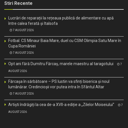
Stiri Recente
Lucrări de reparații la rețeaua publică de alimentare cu apă
între calea ferată și Italsofa
7 AUGUST 2026
Fotbal. CS Minaur Baia Mare, duel cu CSM Olimpia Satu Mare în
Cupa României
7 AUGUST 2026
Opt ani fără Dumitru Fărcaș, marele maestru al taragotului
7
AUGUST 2026
Fărcașa în sărbătoare – PS Iustin va sfinți biserica și noul
lumânărar. Credincioșii vor putea intra în Sfântul Altar
7 AUGUST 2026
Artiști îndrăgiți la cea de-a XVII-a ediție a „Zilelor Moiseiului”
7
AUGUST 2026