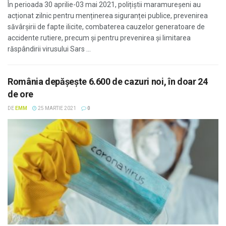
În perioada 30 aprilie-03 mai 2021, polițiștii maramureșeni au
acționat zilnic pentru menținerea siguranței publice, prevenirea
săvârșirii de fapte ilicite, combaterea cauzelor generatoare de
accidente rutiere, precum și pentru prevenirea și limitarea
răspândirii virusului Sars ...
România depășește 6.600 de cazuri noi, în doar 24
de ore
DE
EMM
25 MARTIE 2021
0