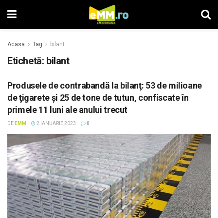
Acasa
Tag
bilant
Etichetă: bilant
Produsele de contrabandă la bilanţ: 53 de milioane
de ţigarete şi 25 de tone de tutun, confiscate în
primele 11 luni ale anului trecut
DE
EMM
2 IANUARIE 2023
0