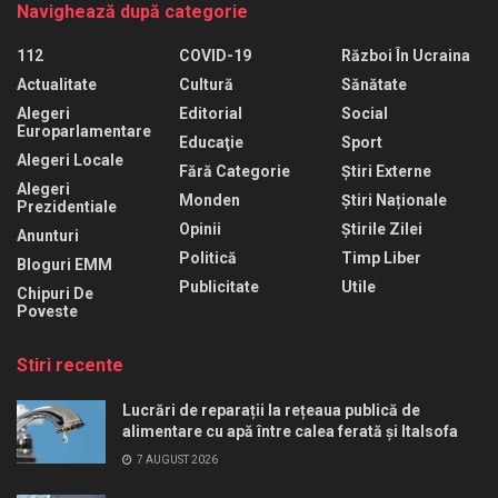
Navighează după categorie
112
COVID-19
Război În Ucraina
Actualitate
Cultură
Sănătate
Alegeri
Editorial
Social
Europarlamentare
Educaţie
Sport
Alegeri Locale
Fără Categorie
Știri Externe
Alegeri
Monden
Știri Naționale
Prezidentiale
Opinii
Știrile Zilei
Anunturi
Politică
Timp Liber
Bloguri EMM
Publicitate
Utile
Chipuri De
Poveste
Stiri recente
Lucrări de reparații la rețeaua publică de
alimentare cu apă între calea ferată și Italsofa
7 AUGUST 2026