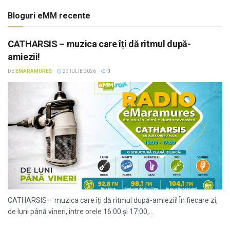
Bloguri eMM recente
CATHARSIS – muzica care îți dă ritmul după-
amiezii!
DE
EMARAMUREȘ
29 IULIE 2026
0
CATHARSIS – muzica care îți dă ritmul după-amiezii! În fiecare zi,
de luni până vineri, între orele 16:00 și 17:00,...