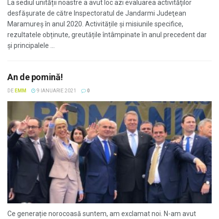
La sediul unității noastre a avut loc azi evaluarea activităţilor
desfăşurate de către Inspectoratul de Jandarmi Judeţean
Maramureş în anul 2020. Activitățile și misiunile specifice,
rezultatele obținute, greutățile întâmpinate în anul precedent dar
și principalele ...
An de pomină!
DE
EMM
9 IANUARIE 2021
0
Ce generație norocoasă suntem, am exclamat noi. N-am avut