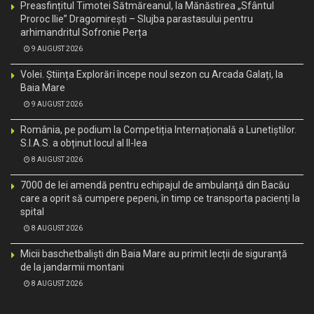
Preasfințitul Timotei Sătmăreanul, la Mănăstirea „Sfântul
Proroc Ilie” Dragomirești – Slujba parastasului pentru
arhimandritul Sofronie Perța
9 AUGUST 2026
Volei. Știința Explorări începe noul sezon cu Arcada Galați, la
Baia Mare
9 AUGUST 2026
România, pe podium la Competiția Internațională a Lunetiștilor.
S.I.A.S. a obținut locul al II-lea
8 AUGUST 2026
7000 de lei amendă pentru echipajul de ambulanță din Bacău
care a oprit să cumpere pepeni, în timp ce transporta pacienți la
spital
8 AUGUST 2026
Micii baschetbaliști din Baia Mare au primit lecții de siguranță
de la jandarmii montani
8 AUGUST 2026