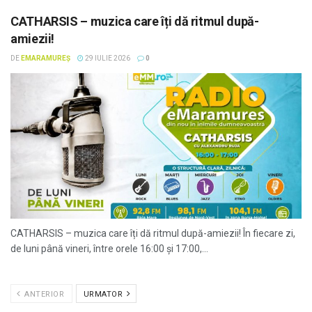
CATHARSIS – muzica care îți dă ritmul după-
amiezii!
DE
EMARAMUREȘ
29 IULIE 2026
0
CATHARSIS – muzica care îți dă ritmul după-amiezii! În fiecare zi,
de luni până vineri, între orele 16:00 și 17:00,...
ANTERIOR
URMATOR