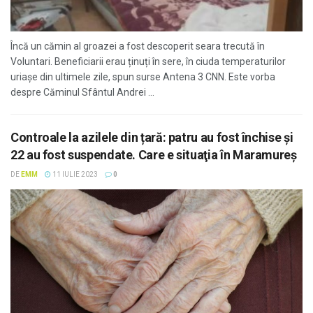
Încă un cămin al groazei a fost descoperit seara trecută în
Voluntari. Beneficiarii erau ținuți în sere, în ciuda temperaturilor
uriașe din ultimele zile, spun surse Antena 3 CNN. Este vorba
despre Căminul Sfântul Andrei ...
Controale la azilele din țară: patru au fost închise și
22 au fost suspendate. Care e situaţia în Maramureş
DE
EMM
11 IULIE 2023
0