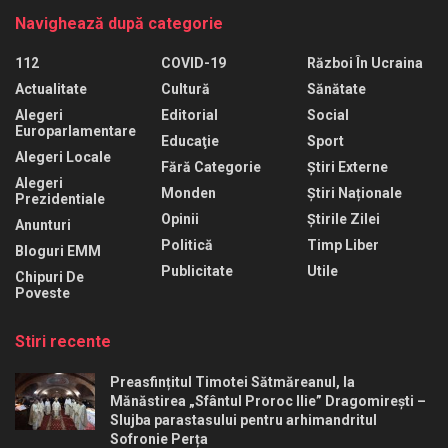
Navighează după categorie
112
COVID-19
Război În Ucraina
Actualitate
Cultură
Sănătate
Alegeri
Editorial
Social
Europarlamentare
Educaţie
Sport
Alegeri Locale
Fără Categorie
Știri Externe
Alegeri
Monden
Știri Naționale
Prezidentiale
Opinii
Știrile Zilei
Anunturi
Politică
Timp Liber
Bloguri EMM
Publicitate
Utile
Chipuri De
Poveste
Stiri recente
Preasfințitul Timotei Sătmăreanul, la
Mănăstirea „Sfântul Proroc Ilie” Dragomirești –
Slujba parastasului pentru arhimandritul
Sofronie Perța