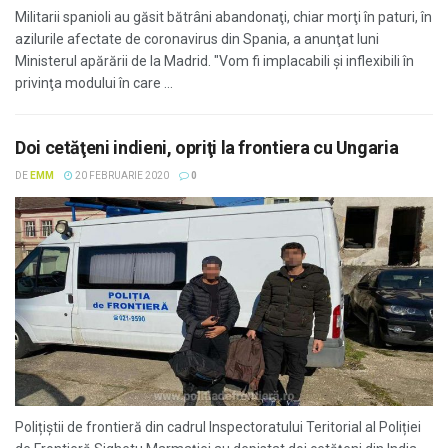
Militarii spanioli au găsit bătrâni abandonaţi, chiar morţi în paturi, în
azilurile afectate de coronavirus din Spania, a anunţat luni
Ministerul apărării de la Madrid. "Vom fi implacabili şi inflexibili în
privinţa modului în care ...
Doi cetăţeni indieni, opriţi la frontiera cu Ungaria
DE
EMM
20 FEBRUARIE 2020
0
Polițiștii de frontieră din cadrul Inspectoratului Teritorial al Poliției