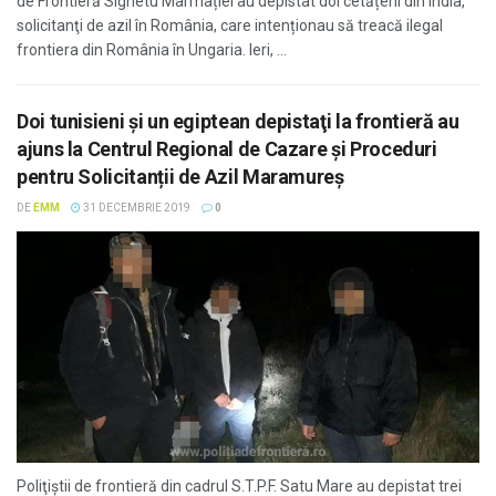
de Frontieră Sighetu Marmației au depistat doi cetățeni din India,
solicitanţi de azil în România, care intenționau să treacă ilegal
frontiera din România în Ungaria. Ieri, ...
Doi tunisieni și un egiptean depistaţi la frontieră au
ajuns la Centrul Regional de Cazare și Proceduri
pentru Solicitanții de Azil Maramureș
DE
EMM
31 DECEMBRIE 2019
0
Poliţiştii de frontieră din cadrul S.T.P.F. Satu Mare au depistat trei