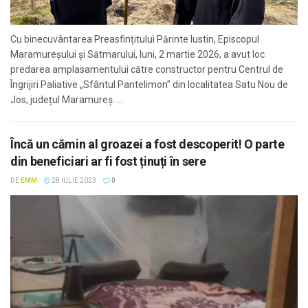
Cu binecuvântarea Preasfințitului Părinte Iustin, Episcopul
Maramureșului și Sătmarului, luni, 2 martie 2026, a avut loc
predarea amplasamentului către constructor pentru Centrul de
Îngrijiri Paliative „Sfântul Pantelimon” din localitatea Satu Nou de
Jos, județul Maramureș. ...
Încă un cămin al groazei a fost descoperit! O parte
din beneficiari ar fi fost ținuți în sere
DE
EMM
28 IULIE 2023
0