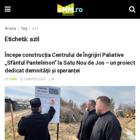
Acasa
Tag
azil
Etichetă: azil
Începe construcția Centrului de Îngrijiri Paliative
„Sfântul Pantelimon” la Satu Nou de Jos – un proiect
dedicat demnității și speranței
DE
EMM
2 MARTIE 2026
0